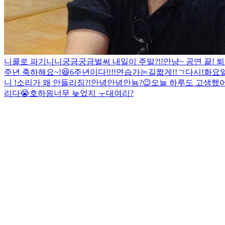
니콜로 파기니니
궁금궁금
벌써 내일이 주말?!!
안냥~
공연 끝! 
주년 축하해요~!😆
6주년이다!!!!
연습가는길
짧게!!
ㄱ
다시!
화요일
니 !
소리가 왜 안들리징?!
안녕안녕안뇽?
😉
오늘 하루도 고생했어
리다😭
호
하읭
너무 늦었지 ㅜ
대여리?