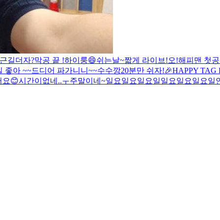
퇴근길
더
자?
막공 끝 !
하이룽😄
쉬는날~
짧게 라이브!
오!해피맨 첫공
 좋아 ~~
드디어 파가니니~~
수수깡
20분만 쉬자!
🎉HAPPY TAG 
요😊
시간이없네..ㅜ
주말이네~
일요일요일요일
일요일요일요일