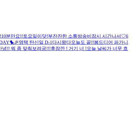
!
10분만요!!
토요일이닷!
부
잔잔한 소통방송
비
잠시 시간나서♡
6
DAY🐤🎉
영택 탄신일 D-1
다시왔다
오늘도 끝!!
봄
드디어 파가니
안녕!! 뭐 좀 맞춰보려궁!!!
후
잠깐 ! 거기 너 !
오늘 날씨가 너무 흐