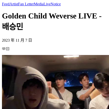
Feed
Artist
Fan Letter
Media
Live
Notice
Golden Child Weverse LIVE -
배승민
2023 年 11 月 7 日
🫶🏻