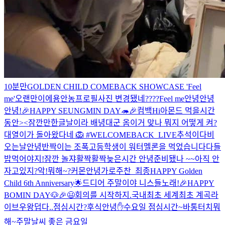
10분만
GOLDEN CHILD COMEBACK SHOWCASE 'Feel
me'
오랜만이에용
안농
프로필사진 변경됐네????
Feel me
안녕안녕
안녕!
🎉HAPPY SEUNGMIN DAY🦔🎉
컴백
Hi
아몬드 먹을시간
동안><
잠깐만
한글날이라 배녕대군 옴
이거 맞나 뭐지 어떻게 켜?
대열이가 돌아왔다네 🦁 #WELCOMEBACK_LIVE
추석이다
비
오는날
안녕
반짝이는 조폭고등학생이 워터멜론을 먹었습니다
다들
밥먹어야지!
잠깐 놀쟈
활짝활짝
늦은시간 안녕
준비됐나 ~~
아직 안
자고있지?
악!
뭐해~?
커몬
안녕
가로주찬_최종
HAPPY Golden
Child 6th Anniversary🌟
드디어 주말이야 니스들
노래!
🎉HAPPY
BOMIN DAY🐶🎉
😃
회의를 시작하지.
국내최초 세계최초 계곡라
이브
우왕
덥다..
점심시간?
후식
안녕✋
수요일 점심시간~
바통터치
뭐
해~
주말
날씨 좋은 금요일