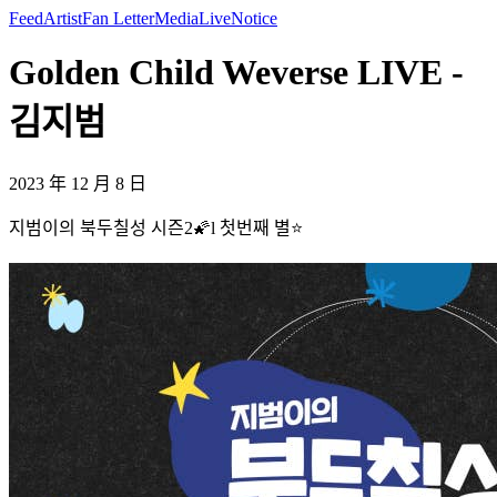
Feed
Artist
Fan Letter
Media
Live
Notice
Golden Child Weverse LIVE -
김지범
2023 年 12 月 8 日
지범이의 북두칠성 시즌2🌠l 첫번째 별⭐