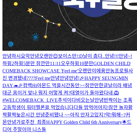
안녕하시요
악
안녕
오랜만😊
보이스만!
:D
날이 춥다..
안녕!!!
안녕~!
하윙2
하윙
5분만 잠깐만
11:11
오우
하윙
10분만
GOLDEN CHILD
COMEBACK SHOWCASE 'Feel me'
오랜만이에용
안농
프로필사
진 변경됐네????
Feel me
안녕안녕
안녕!
🎉HAPPY SEUNGMIN
DAY🦔🎉
컴백
Hi
아몬드 먹을시간동안><
잠깐만
한글날이라 배녕
대군 옴
이거 맞나 뭐지 어떻게 켜?
대열이가 돌아왔다네 🦁
#WELCOMEBACK_LIVE
추석이다
비오는날
안녕
반짝이는 조폭
고등학생이 워터멜론을 먹었습니다
다들 밥먹어야지!
잠깐 놀쟈
활
짝활짝
늦은시간 안녕
준비됐나 ~~
아직 안자고있지?
악!
뭐해~?
커
몬
안녕
가로주찬_최종
HAPPY Golden Child 6th Anniversary🌟
드
디어 주말이야 니스들