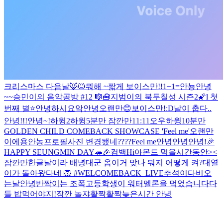
크리스마스 다음날
🦊🐱
뭐해 ~
짧게 보이스만!!
1+1=
안뇽
안녕
~~
승민이의 음악공방 #12 🎼🧰
지범이의 북두칠성 시즌2🌠l 첫
번째 별⭐
안녕하시요
악
안녕
오랜만😊
보이스만!
:D
날이 춥다..
안녕!!!
안녕~!
하윙2
하윙
5분만 잠깐만
11:11
오우
하윙
10분만
GOLDEN CHILD COMEBACK SHOWCASE 'Feel me'
오랜만
이에용
안농
프로필사진 변경됐네????
Feel me
안녕안녕
안녕!
🎉
HAPPY SEUNGMIN DAY🦔🎉
컴백
Hi
아몬드 먹을시간동안><
잠깐만
한글날이라 배녕대군 옴
이거 맞나 뭐지 어떻게 켜?
대열
이가 돌아왔다네 🦁 #WELCOMEBACK_LIVE
추석이다
비오
는날
안녕
반짝이는 조폭고등학생이 워터멜론을 먹었습니다
다
들 밥먹어야지!
잠깐 놀쟈
활짝활짝
늦은시간 안녕