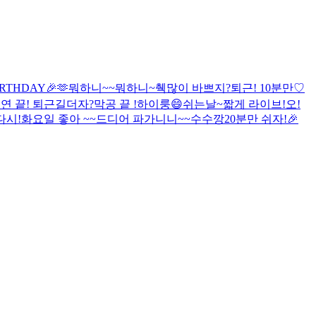
IRTHDAY🎉
🫶
뭐하니~~
뭐하니~
췍
많이 바쁘지?
퇴근! 10분만♡
연 끝! 퇴근길
더
자?
막공 끝 !
하이룽😄
쉬는날~
짧게 라이브!
오!
다시!
화요일 좋아 ~~
드디어 파가니니~~
수수깡
20분만 쉬자!
🎉