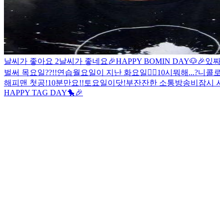
날씨가 좋아요 2
날씨가 좋네요
🎉HAPPY BOMIN DAY🐶🎉
있짜나
벌써 목요일??!!
연습
월요일이 지난 화요일🙂‍↕️
10시
뭐해...?
니콜로
해피맨 첫공!
10분만요!!
토요일이닷!
부
잔잔한 소통방송
비
잠시 
HAPPY TAG DAY🐤🎉