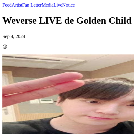
Feed
Artist
Fan Letter
Media
Live
Notice
Weverse LIVE de Golden Chi
Sep 4, 2024
😉