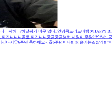
....뭐해...?
하
날씨가 너무 덥다..
안녕
목도리도마뱀
🎉HAPPY B
 파가니니
니콜로 파기니니
궁금궁금
벌써 내일이 주말?!!
안냥~
공
시간나서♡
6주년 축하해요~!😆
6주년이다!!!!
연습가는길
짧게!!
ㄱ