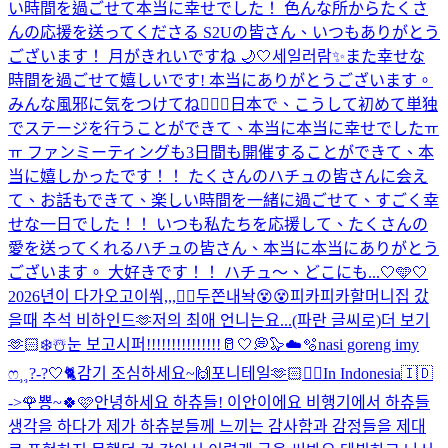
い時間を過ごせて本当に幸せでした！ 色んな所からたくさ
んの応援を送ってくださる S2Uの皆さん、いつもありがとう
ございます！ 月がきれいですね 🌙🤍
세일러람✨️
また幸せな
時間を過ごせて嬉しいです! 本当にありがとうございます。
みんな風邪に気をつけてね😵‍💫💕
日本で、こうして初めて単独
でステージを行うことができて、本当に本当に幸せでしたㅠ
ㅠ ファンミーティングも3日間も開催することができて、本
当に嬉しかったです！！ たくさんのハチュの皆さんに会え
て、お話もできて、楽しい時間を一緒に過ごせて、すごく幸
せな一日でした！！ いつも私たちを応援して、たくさんの
愛を送ってくれるハチュの皆さん、本当に本当にありがとう
ございます。 大好きです！！ ハチュ〜、どこにも...
🤍🩵🤍
2026년이 다가오고이쒀,,,❤️‍🔥
두쫀내놕😵😵
피카피카
할머니집 갔
을때 추석 비하인드🫶
저의 최애 언니는요...(파란 글씨로)더 보기
🫶🏻
❄️☃️눈 보고시퍼!!!!!!!!!!!!!!!
🥛🤍💭🦭☁️🫧
nasi goreng imy
ෆ⸒⸒
?-?
🤍🐈
감기 조심하세요~🙌
포니테일🫶🏻❤️‍🔥
In Indonesia🇮🇩
->🌹
뿅~🍀🩷
안녕하세요 하츄들! 이안이에요 비행기에서 하츄들
생각을 하다가 제가 하츄분들께 느끼는 감사함과 감정들을 제대