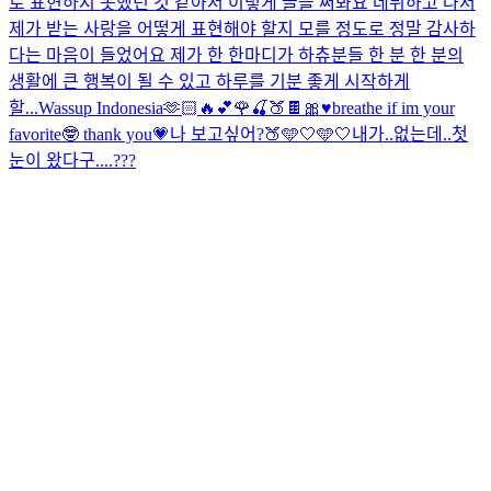
로 표현하지 못했던 것 같아서 이렇게 글을 써봐요 데뷔하고 나서
제가 받는 사랑을 어떻게 표현해야 할지 모를 정도로 정말 감사하
다는 마음이 들었어요 제가 한 한마디가 하츄분들 한 분 한 분의
생활에 큰 행복이 될 수 있고 하루를 기분 좋게 시작하게
할...
Wassup Indonesia🫶🏻🔥
💕🌹🍒🍑🍫🎀♥️
breathe if im your
favorite🤓 thank you💗
나 보고싶어?🍑
🩵🤍🩵🤍
내가..없는데..첫
눈이 왔다구....???