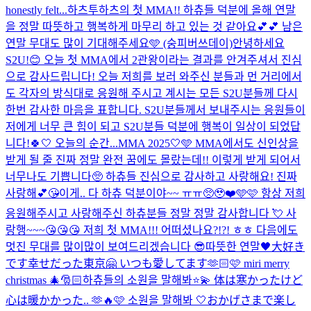
honestly felt...
하츠투하츠의 첫 MMA!! 하츄들 덕분에 올해 연말
을 정말 따뜻하고 행복하게 마무리 하고 있는 것 같아요💕💕 남은
연말 무대도 많이 기대해주세요🩵 (숭피버쓰데이)
안녕하세요
S2U!😊 오늘 첫 MMA에서 2관왕이라는 결과를 안겨주셔서 진심
으로 감사드립니다! 오늘 저희를 보러 와주신 분들과 먼 거리에서
도 각자의 방식대로 응원해 주시고 계시는 모든 S2U분들께 다시
한번 감사한 마음을 표합니다. S2U분들께서 보내주시는 응원들이
저에게 너무 큰 힘이 되고 S2U분들 덕분에 행복이 일상이 되었답
니다!🍀🤍 오늘의 순간...
MMA 2025🤍🩵 MMA에서도 신인상을
받게 될 줄 진짜 정말 완전 꿈에도 몰랐는데!! 이렇게 받게 되어서
너무나도 기쁩니다🥺 하츄들 진심으로 감사하고 사랑해요! 진짜
사랑해💕😘
이게.. 다 하츄 덕분이야~~ ㅠㅠ🥺🥹❤️🩵🩷 항상 저희
응원해주시고 사랑해주신 하츄분들 정말 정말 감사합니다 💘 사
랑행~~~😘😘😘 저희 첫 MMA!!! 어떠셨나요?!?! ㅎㅎ 다음에도
멋진 무대를 많이많이 보여드리겠습니다 😎
따뜻한 연말🖤
大好き
です
幸せだった東京🤗 いつも愛してます🫶🏻🩷 miri merry
christmas 🎄🎅🏻
하츄들의 소원을 말해봐⭐️💫 体は寒かったけど
心は暖かかった.. 🫶🔥
🩷 소원을 말해봐 🤍
おかげさまで楽し