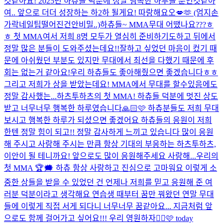
것같아요! 2025년 하츄들 덕분에 정말 행복한 하루들 뿐인것같아
여.. 앞으로 더더 성장하는 하2하 될게요! 따랑해요오💋🫶 (엄지손
가락네일팁떨어진건안비밀..)
하츄들~ MMA무대 어땠나요???ㅎ
ㅎ 첫 MMA여서 저희 8명 모두가 열심히 준비하기도하고 뒤에서
정말 많은 분들이 도와주셨는데요!!잘하고 싶었던 마음이 컸기 때
문에 아쉬웠던 부분도 있지만 무대에서 최선을 다했기 때문에 후
회는 없는거 같아요!우리 하츄들도 좋아해줬으면 좋겠습니다ㅎㅎ
그리고 저희가 상을 받았는데요! MMA에서 무대를 할수있음에도
정말 감사했는...
하츠투하츠의 첫 MMA! 하츄들 덕분에 멋진 상도
받고 너무너무 행복한 하루였습니다🙏🏻🩷 하츄분들도 저희 무대
보시고 행복한 하루가 되셨으면 좋겠어요 하츄들의 응원이 저희
한텐 정말 힘이 되고!! 정말 감사하게 느끼고 있습니다 많이 응원
해 주시고 사랑해 주시는 만큼 항상 기대의 부응하는 하츠투하츠,
이안이 될 테니까요! 앞으로도 많이 응원해주세요 사랑해...
우리의
첫 MMA 🏆🗯 하츄 항상 사랑하고 진심으로 고마워요 이렇게 소
중한 상들을 받을 수 있었던 건 언제나 저희를 믿고 응원해 준 여
러분 덕분이라고 생각해요 연습생 때부터 꿈만 꿔왔던 연말 무대
들에 이렇게 직접 서게 되다니 너무너무 꿈같아요... 지금처럼 앞
으로도 함께 걸어가고 싶어요!!! 우리 영원하자😵‍💫🩷 today