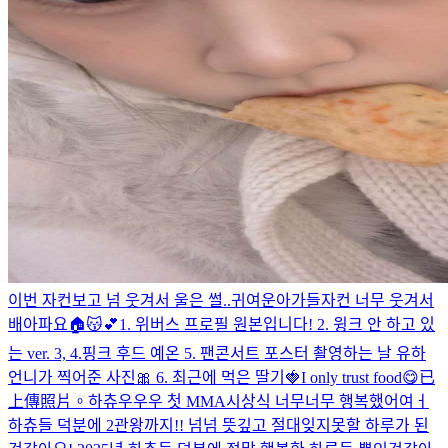
이번 자컨보고 넘 웃겨서 울은 썰..
귀여운아가들
자컨 너무 웃겨서
배아파요
🏠😽💕
1. 위버스 프로필 원본입니다! 2. 윙크 안 하고 있
는 ver. 3, 4.핑크 후드 예온 5. 팬콘서트 포스터 촬영하는 날 유하
언니가 찍어준 사진🎀 6. 최근에 먹은 딸기🍓
I only trust food😋
已
上傳照片。
하츄우우우 첫 MMA시상식 너무너무 행복했어여ㅓ
하츄들 덕분에 2관왕까지!! 넘넘 뜻깊고 절대잊지못할 하루가 된