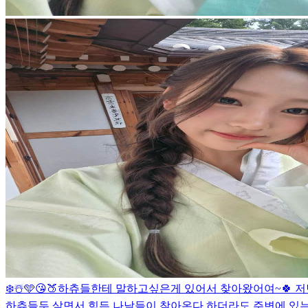
❄️☃️🩵😘
🍑
하츄들한테 말하고싶은게 있어서 찾아왔어여~🍀 저번
하츄들두 살면서 힘든 나날들이 찾아온다 하더라도 주변에 있는 