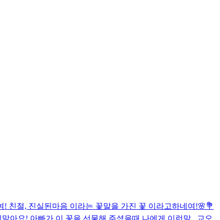
친절, 진실된마음 이라는 꽃말을 가진 꽃 이라고하네여!🌸💐
아요! 아빠가 이 꽃을 선물해 주셨을때 나에게 이런말...
교오