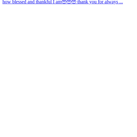
how blessed and thankful I am🥹🥹🥹 thank you for always ...