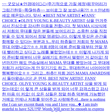
~~ 굿모닝☀️
안경데이□-□ (주기적으로 가질 예정)
핑꾸머리가
그립긴한듯~
쪽😘
하츄~~ 브이로그 잘 보셨나용??! ㅎㅎ
안녕하
세요 예온입니다. 앞서, ●BEST NEW ARTIST ●FANS‘
CHOICE ●OLIVE YOUNG K-BEAUTY ARTIST 상을 안겨주
셔서 진심으로 감사한 마음을 전합니다. 첫 MAMA 시상식에
서 저희의 무대를 많은 분들께 보여드리고, 소중한 상을 직접
받을 수 있게 되어서 정말 영광입니다. 이렇게 뜻깊은 순간을
함께할 수 있다는 부분과 S...
우리 하츄들!!! 저희의 첫 MAMA
무대 어땠나요??ㅎㅎ 저희 8명이 데뷔 준비할 때부터 연말 무
대 빨리하고 싶다고 노래를 불렀었는데ㅎㅎ 이렇게 나가게 되
어 준비할 때부터 너무 설레기도 하면서 떨렸던 거 같아요! 작
년까지만 해도 연습실에서 MAMA 무대를 봤었는데 그 무대에
저희가 서있다는게 안 믿기기도 하고.. 무대하면서 너어어어무
행복했어요ㅎㅎ 그리고...
하츄!! 저희 2025 MAMA AWARDS에
서 돌아왔습니다! 🎉 먼저, BEST NEW ARTIST, FANS'
CHOICE, OLIVE YOUNG K-BEAUTY ARTIST 상을 받게 되
었는데요! 이 렇게 큰 상들을 받게 되어 너무 감격스럽고 감사
한 마음 이 커요! 이 모든 상들은 정말 하츄 덕분에 가능했던
거예요 언제나 저희를 믿어주고 사랑해주셔...
there is nothing
else I can say except thank you and I love you...🍀 I am truly
grateful to have S2U!!🩵 Words Will never be enough to express