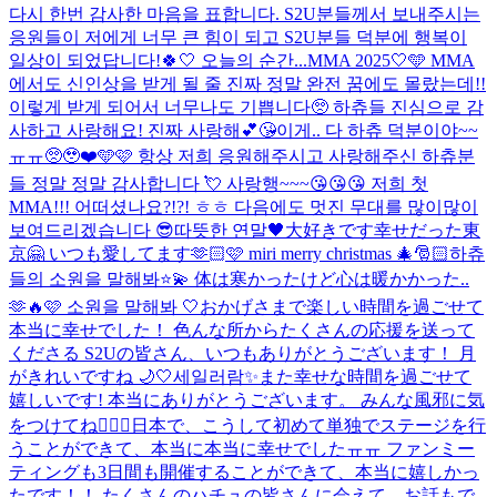
다시 한번 감사한 마음을 표합니다. S2U분들께서 보내주시는
응원들이 저에게 너무 큰 힘이 되고 S2U분들 덕분에 행복이
일상이 되었답니다!🍀🤍 오늘의 순간...
MMA 2025🤍🩵 MMA
에서도 신인상을 받게 될 줄 진짜 정말 완전 꿈에도 몰랐는데!!
이렇게 받게 되어서 너무나도 기쁩니다🥺 하츄들 진심으로 감
사하고 사랑해요! 진짜 사랑해💕😘
이게.. 다 하츄 덕분이야~~
ㅠㅠ🥺🥹❤️🩵🩷 항상 저희 응원해주시고 사랑해주신 하츄분
들 정말 정말 감사합니다 💘 사랑행~~~😘😘😘 저희 첫
MMA!!! 어떠셨나요?!?! ㅎㅎ 다음에도 멋진 무대를 많이많이
보여드리겠습니다 😎
따뜻한 연말🖤
大好きです
幸せだった東
京🤗 いつも愛してます🫶🏻🩷 miri merry christmas 🎄🎅🏻
하츄
들의 소원을 말해봐⭐️💫 体は寒かったけど心は暖かかった..
🫶🔥
🩷 소원을 말해봐 🤍
おかげさまで楽しい時間を過ごせて
本当に幸せでした！ 色んな所からたくさんの応援を送って
くださる S2Uの皆さん、いつもありがとうございます！ 月
がきれいですね 🌙🤍
세일러람✨️
また幸せな時間を過ごせて
嬉しいです! 本当にありがとうございます。 みんな風邪に気
をつけてね😵‍💫💕
日本で、こうして初めて単独でステージを行
うことができて、本当に本当に幸せでしたㅠㅠ ファンミー
ティングも3日間も開催することができて、本当に嬉しかっ
たです！！ たくさんのハチュの皆さんに会えて、お話もで