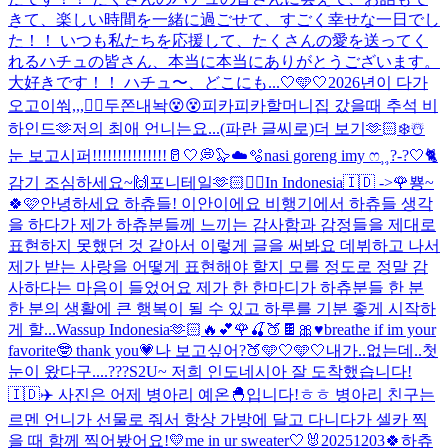
きて、楽しい時間を一緒に過ごせて、すごく幸せな一日でし
た！！ いつも私たちを応援して、たくさんの愛を送ってく
れるハチュの皆さん、本当に本当にありがとうございます。
大好きです！！ ハチュ〜、どこにも...
🤍🩵🤍
2026년이 다가
오고이쒀,,,❤️‍🔥
두쫀내놕😵😵
피카피카
할머니집 갔을때 추석 비
하인드🫶
저의 최애 언니는요...(파란 글씨로)더 보기
🫶🏻
❄️☃️
눈 보고시퍼!!!!!!!!!!!!!!!
🥛🤍💭🦭☁️🫧
nasi goreng imy ෆ⸒⸒
?-?
🤍🐈
감기 조심하세요~🙌
포니테일🫶🏻❤️‍🔥
In Indonesia🇮🇩 ->🌹
뿅~
🍀🩷
안녕하세요 하츄들! 이안이에요 비행기에서 하츄들 생각
을 하다가 제가 하츄분들께 느끼는 감사함과 감정들을 제대로
표현하지 못했던 것 같아서 이렇게 글을 써봐요 데뷔하고 나서
제가 받는 사랑을 어떻게 표현해야 할지 모를 정도로 정말 감
사하다는 마음이 들었어요 제가 한 한마디가 하츄분들 한 분
한 분의 생활에 큰 행복이 될 수 있고 하루를 기분 좋게 시작하
게 할...
Wassup Indonesia🫶🏻🔥
💕🌹🍒🍑🍫🎀♥️
breathe if im your
favorite🤓 thank you💗
나 보고싶어?🍑
🩵🤍🩵🤍
내가..없는데..첫
눈이 왔다구....???
S2U~ 저희 인도네시아 잘 도착했습니다!
🇮🇩✈️ 사진은 어제 병아리 예온🐣입니다!ㅎㅎ 병아리 친구는
르멘 언니가 선물로 줘서 항상 가방에 달고 다니다가 셀카 찍
을 때 함께 찍어봤어요!💛
me in ur sweater🤍🐰
20251203
🍀하츄