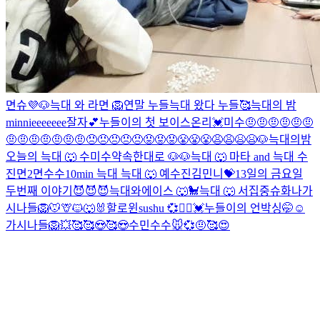
면슈💜
🐶
늑대 와 라면
🦁
연말 누들
늑대 왔다
누들🥰
늑대의 밤
minnieeeeeee
잘자💕
누들이의 첫 보이스온리💓
미수
🤨🤨🤨🤨🤨🤨
🤨🤨🤨🤨🤨🤨🤨😠😠😠😠😠😡😡😡😤😤😤😩😩😫😫
🐶
늑대의밤
오늘의 늑대 🐺
수
미수
약속한대로 🐶
🐶
늑대 🐺
마타 and 늑대
수
진
면2
면
수수
10min 늑대
늑대 🐺 예
수진
김민니💝
13일의 금요일
두번째 이야기😈😈😈
늑대와에이스 🐺🐩
늑대 🐺
서집중
슈화나
가
시나들
🦁🐭🦒🐱🐺🐰할로윈
sushu 💞👯‍♀️
💓누들이의 언박싱🤭☺
가시나들
🦁
💥
🥰
🥰😍🥰😍
수민
수수
🐭💞
🤨
🥰
😍