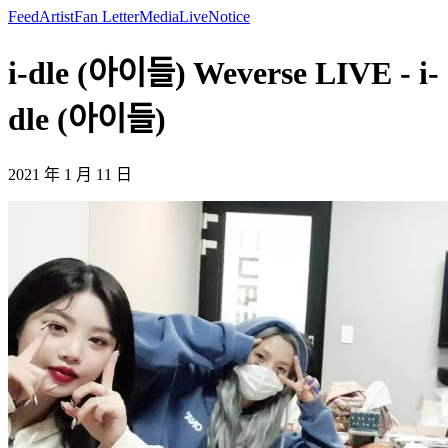
Feed
Artist
Fan Letter
Media
Live
Notice
i-dle (아이들) Weverse LIVE - i-
dle (아이들)
2021 年 1 月 11 日