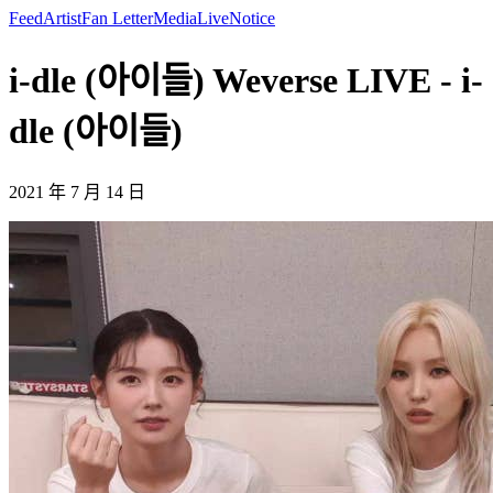
Feed
Artist
Fan Letter
Media
Live
Notice
i-dle (아이들) Weverse LIVE - i-
dle (아이들)
2021 年 7 月 14 日