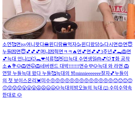
소연🥰
면
jsy
여니왓다🍔
윈디랑🍔먹자
🥳윈디왔당🥳
다시면😍
면😇
누들💌
면😇💕💕💕
며니💌
헉
면ㅋㅋ🔥
면💕
면💕💕
3주년💕🐊
🦁
면
💕
늑대 언니🐺
🐭🐊❤
석류🥰👋🏻
늑대
수
면생일🎂💕
🐭❣
화 공작
소🔥💐
🐶
🦁
면🤭
🦁
네버랜드 대박!!!!!!!
면슈💜
🐶
늑대 와 라면
🦁
연말 누들
늑대 왔다
누들🥰
늑대의 밤
minnieeeeeee
잘자💕
누들이
의 첫 보이스온리💓
미수
🤨🤨🤨🤨🤨🤨🤨🤨🤨🤨🤨🤨🤨😠😠😠😠
😠😡😡😡😤😤😤😩😩😫😫
🐶
늑대의밤
오늘의 늑대 🐺
수
미수
약속
한대로 🐶