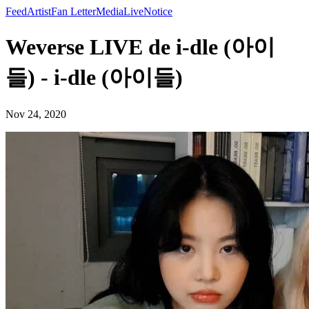
Feed
Artist
Fan Letter
Media
Live
Notice
Weverse LIVE de i-dle (아이
들) - i-dle (아이들)
Nov 24, 2020