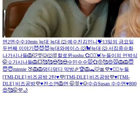
면2
면
수수
10min 늑대
늑대 🐺 예
수진
김민니💝
13일의 금요일
두번째 이야기😈😈😈
늑대와에이스 🐺🐩
늑대 🐺
서집중
슈화
나
가시나들
🦁🐭🦒🐱🐺🐰할로윈
sushu 💞👯‍♀️
💓누들이의 언박싱
🤭☺
가시나들
🦁
💥
🥰
🥰😍🥰😍
수민
수수
🐭💞
🤨
🥰
😍
🐭
🦁
🦁
😇
😇😇
minnie 🍑
🦁
🦁
덤디덤디 막방🎉
🏆🦁🐊🐭
🎀
💜♥️🙇‍♀️누들
[TMI-DLE] 비즈공방 2탄♥️💜
[TMI-DLE] 비즈공방💜♥️
[TMI-
DLE] 비즈공방💜♥️
전소연🦁
면 🤭
🐰♥️🐶
수슈
Susan
수수
면♥️
800
😍🥰🤭💜
🌙