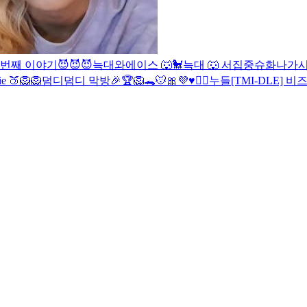
번째 이야기😈😈😈
늑대와에이스 🐺🐩
늑대 🐺
서집중
슈화나
가
ie 🍑
🦁
🦁
덤디덤디 막방🎉
🏆🦁🐊🐭
🎀
💜♥️🙇‍♀️누들
[TMI-DLE] 비