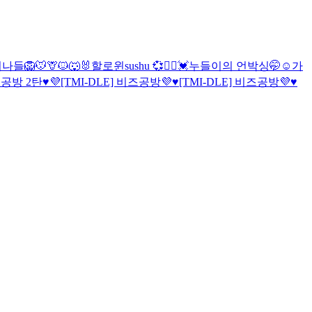
시나들
🦁🐭🦒🐱🐺🐰할로윈
sushu 💞👯‍♀️
💓누들이의 언박싱🤭☺
가
즈공방 2탄♥️💜
[TMI-DLE] 비즈공방💜♥️
[TMI-DLE] 비즈공방💜♥️