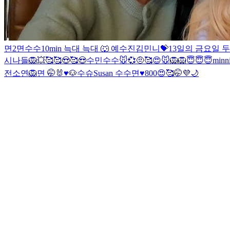
면2
면
수수
10min 늑대
늑대 🐺 예
수진
김민니💝
13일의 금요일 두
시나들
🦁
💥
🥰
🥰😍🥰😍
수민
수수
🐭💞
🤨
🥰
😍
🐭
🦁
🦁
😇😇😇
minn
전소연🦁
면 🤭
🐰♥️🐶
수슈
Susan
수수
면♥️
800😍🥰🤭💜
🌙