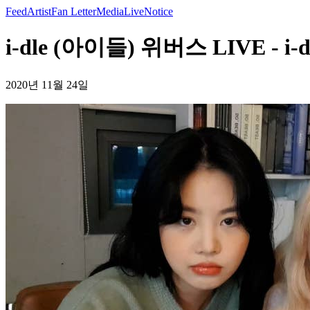
Feed
Artist
Fan Letter
Media
Live
Notice
i-dle (아이들) 위버스 LIVE - i-
2020년 11월 24일