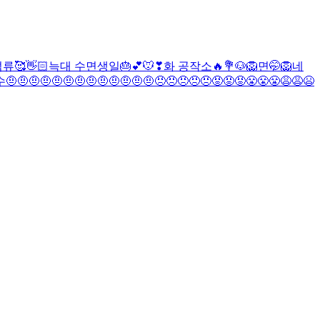
류🥰👋🏻
늑대
수
면생일🎂💕
🐭❣
화 공작소🔥💐
🐶
🦁
면🤭
🦁
네
수
🤨🤨🤨🤨🤨🤨🤨🤨🤨🤨🤨🤨🤨😠😠😠😠😠😡😡😡😤😤😤😩😩😫