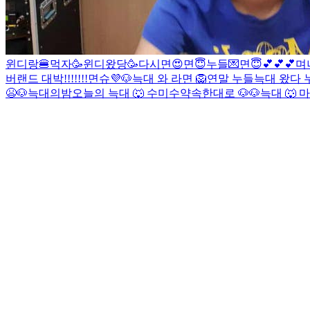
윈디랑🍔먹자
🥳윈디왔당🥳
다시면😍
면😇
누들💌
면😇💕💕💕
며
버랜드 대박!!!!!!!
면슈💜
🐶
늑대 와 라면
🦁
연말 누들
늑대 왔다
😫
🐶
늑대의밤
오늘의 늑대 🐺
수
미수
약속한대로 🐶
🐶
늑대 🐺
마