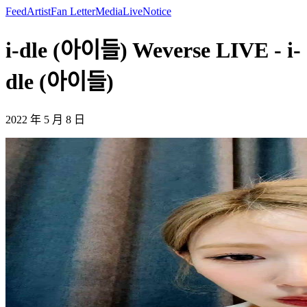
Feed
Artist
Fan Letter
Media
Live
Notice
i-dle (아이들) Weverse LIVE - i-
dle (아이들)
2022 年 5 月 8 日