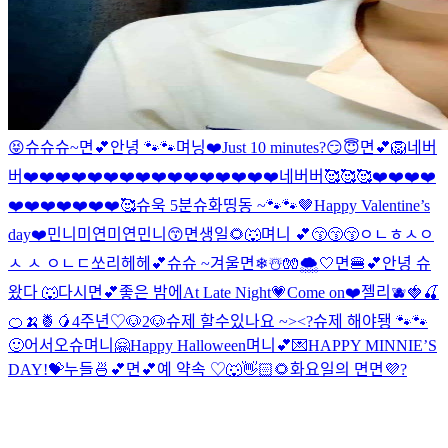
😝
슈슈슈~
면💕
안녕 🐾🐾
며닝❤️
Just 10 minutes?
😏
😇
면💕
🦁
네버
버❤️❤️❤️❤️❤️❤️❤️❤️❤️❤️❤️❤️❤️❤️❤️❤️
네버버🥰🥰🥰❤️❤️❤️❤️
❤️❤️❤️❤️❤️❤️❤️
🥰
슈욱 5분
슈화
띵동 ~🐾🐾🤎
Happy Valentine’s
day❤️
민니미연미연민니😙
면생일
🌻🐺
며니 💕
😙😙😙
ㅇㄴㅎㅅㅇ
ㅅ ㅅ ㅇㄴㄷ
쏘리
헤헤💕
슈슈 ~
겨울면❄☃️🧤🌨🤍
면🍔💕
안녕 슈
왔다 🐺
다시면💕
좋은 밤에
At Late Night💗
Come on❤️
젤리🫐🍓🍒
🍊🍌🍍🥭4주년♡
🐶2
🐶
슈제 할수있나요 ~><?
슈제 해야됑 🐾🐾
🙂
어서오슈
며니🤗
Happy Halloween
며니💕💌
HAPPY MINNIE’S
DAY!💝
누들🍜💕
면💕
예 약속 ♡
🐺👋🏻🌻
화요일의 면
면💜
?