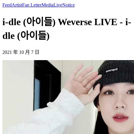
Feed
Artist
Fan Letter
Media
Live
Notice
i-dle (아이들) Weverse LIVE - i-
dle (아이들)
2021 年 10 月 7 日