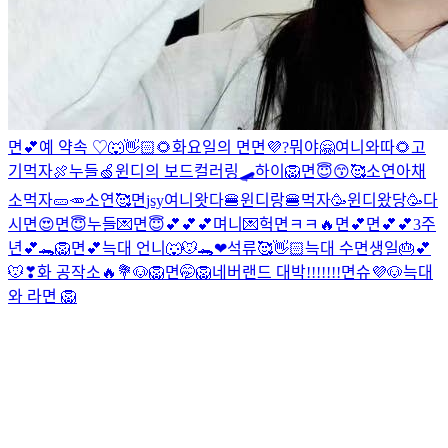
면💕
예 약속 ♡
🐺👋🏻🌻
화요일의 면
면💜
?
뭐야
🤗여니와따
🌻
고
기먹자🍖
누들🍏
윈디의 보드컬러링🛹
하이🦁
면😇😙🥰
소연아채
소먹자🥒🥕
소연🥰
면
jsy
여니왓다🍔
윈디랑🍔먹자
🥳윈디왔당🥳
다
시면😍
면😇
누들💌
면😇💕💕💕
며니💌
헉
면ㅋㅋ🔥
면💕
면💕💕
3주
년💕🐊
🦁
면💕
늑대 언니🐺
🐭🐊❤
석류🥰👋🏻
늑대
수
면생일🎂💕
🐭❣
화 공작소🔥💐
🐶
🦁
면🤭
🦁
네버랜드 대박!!!!!!!
면슈💜
🐶
늑대
와 라면
🦁