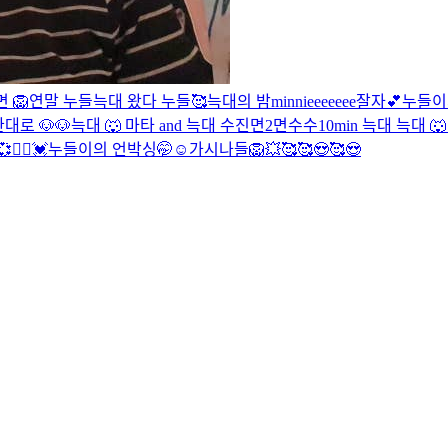
라면
🦁
연말 누들
늑대 왔다
누들🥰
늑대의 밤
minnieeeeeee
잘자💕
누들이
대로 🐶
🐶
늑대 🐺
마타 and 늑대
수진
면2
면
수수
10min 늑대
늑대 🐺
👯‍♀️
💓누들이의 언박싱🤭☺
가시나들
🦁
💥
🥰
🥰😍🥰😍