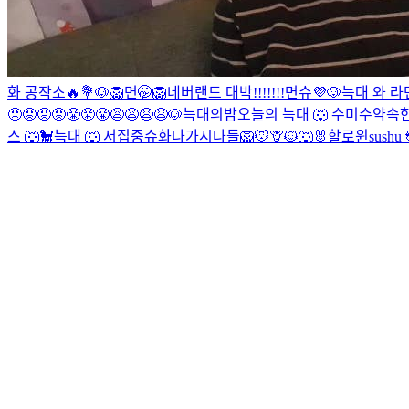
화 공작소🔥💐
🐶
🦁
면🤭
🦁
네버랜드 대박!!!!!!!
면슈💜
🐶
늑대 와 
😠😡😡😡😤😤😤😩😩😫😫
🐶
늑대의밤
오늘의 늑대 🐺
수
미수
약속한
스 🐺🐩
늑대 🐺
서집중
슈화나
가시나들
🦁🐭🦒🐱🐺🐰할로윈
sushu 