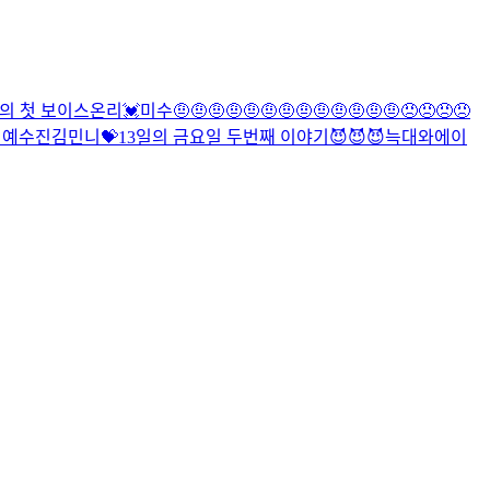
의 첫 보이스온리💓
미수
🤨🤨🤨🤨🤨🤨🤨🤨🤨🤨🤨🤨🤨😠😠😠😠
 예
수진
김민니💝
13일의 금요일 두번째 이야기😈😈😈
늑대와에이