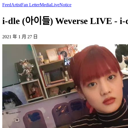
Feed
Artist
Fan Letter
Media
Live
Notice
i-dle (아이들) Weverse LIVE - i
2021 年 1 月 27 日