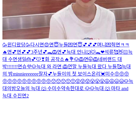
🥳윈디왔당🥳
다시면😍
면😇
누들💌
면😇💕💕💕
며니💌
헉
면ㅋㅋ
🔥
면💕
면💕💕
3주년💕🐊
🦁
면💕
늑대 언니🐺
🐭🐊❤
석류🥰👋🏻
늑
대
수
면생일🎂💕
🐭❣
화 공작소🔥💐
🐶
🦁
면🤭
🦁
네버랜드 대
박!!!!!!!
면슈💜
🐶
늑대 와 라면
🦁
연말 누들
늑대 왔다
누들🥰
늑대
의 밤
minnieeeeeee
잘자💕
누들이의 첫 보이스온리💓
미수
🤨🤨🤨
🤨🤨🤨🤨🤨🤨🤨🤨🤨🤨😠😠😠😠😠😡😡😡😤😤😤😩😩😫😫
🐶
늑
대의밤
오늘의 늑대 🐺
수
미수
약속한대로 🐶
🐶
늑대 🐺
마타 and
늑대
수진
면2