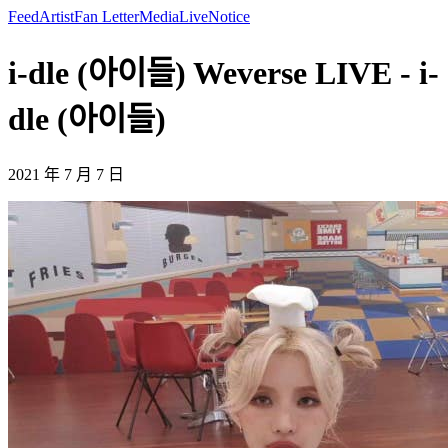
Feed
Artist
Fan Letter
Media
Live
Notice
i-dle (아이들) Weverse LIVE - i-
dle (아이들)
2021 年 7 月 7 日