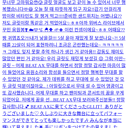
무너무 고마워요🥹🥲 글릿 얼굴도 보고 같이 놀 수 있어서 너무 행
복했습니다🫶😆 오늘 잘 때 따뜻하게 입구 자요!!감기 안걸리게
밥이랑 비타민도 잘 챙겨 먹고!!!!준비한 샌드위치는 어땠나요??
저도 글릿이랑 똑같은 거 먹었어요✨ㅎㅎ
아까 위버스 라이브에서
꾸민 응원봉❣️ ☁️🩵🫧 🐣🐥 🌱🍀 이런 컨셉이에요~ㅎㅎ 어때요??
짱 귀엽죠오?!!
내가 낳을걸!!! 5살 윤아 재밌게 잘 보셨나요~?! 5살
때를 22살이 되어 표현하려니 조금은 곤란했는데요~ ㅋㅋㅋㅋㅋ
ㅋ 그래도 잊지 못할 추억 하나가 생긴 거 같아용!! 감동도 재미도
많았던 편인 거 같아요! 우리 글릿도 재밌게 보셨길 😌 그럼 이만~
글릿 ~ 어제 BEAT AX 무대를 하면서 정말 정말 감사한 마음이 많
이 들었어요 응원소리와 함성을 들으면서 정말 행복한 무대를 할
수 있었던 것 같아요. 제가 데뷔를 하고 무대에 설 수 있었던 것 모
두 글릿 덕분이잖아요.. ! 아일릿으로서 무대 설 수 있어 영광이고
또 감사했습니다. 어제 무대를 하고 팬미팅과 콘서트의 꿈을 꾸게
되었어요. 저에게 꿈을 선...
BEAT AX무대 보러와주신분들!! 정말
감사합니다 💕 BEAT AXに来てくださったGLLIT！ありがと
うございました♡ 久しぶりに大きな舞台に立ってパフォー
マンスができてとっても楽しかったです🎶 みんなが本当に
輝いて見えました🌟 手にリボンをつけてたの見えました