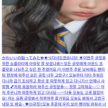
かわいいの貼ってみた🪸🐠🫧
다녀오겠습니당! 🌟
이번주 글릿을
위한 쇼콜라티에 아일릿 잘 보셨나용?! 모든 글릿에게 아몬드 초
콜릿을 나눠주고 싶은 한 주였어요 🫠 이번주 추운 날씨에도 팬미
팅 현장에 와주신 모든 글릿 너무 고맙구!! 오늘부터 더더 추워진
다니까 감기 조심하고 항상 옷 따뜻하게 입고 다니기!!! 언제나 사
랑행 💕
저희 응원하러 와주신 글릿분들~~ 정말 고마워요~~♡ 아
직 추우니까 따뜻하게 입고 다녀요~~^^
다들 오늘도 고생 많았어
요! 저는 요즘 글릿봐서 하루하루 즐거워요 오늘도 봐줘서 고맙구
내일 또 봐요~ 💗😽
글릿!!오늘 추운데 우리 보러 팬미팅 와줘서 너