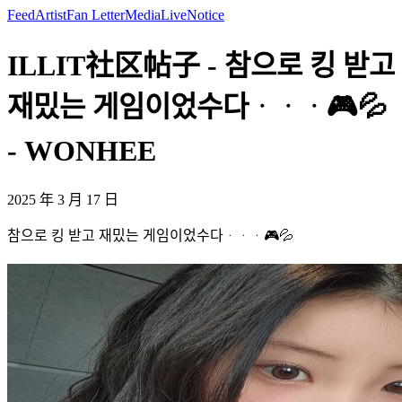
Feed
Artist
Fan Letter
Media
Live
Notice
ILLIT社区帖子 - 참으로 킹 받고
재밌는 게임이었수다ᆞᆞᆞ🎮​💦​
- WONHEE
2025 年 3 月 17 日
참으로 킹 받고 재밌는 게임이었수다ᆞᆞᆞ🎮​💦​