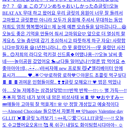
か？？ 😝 🎀 このプリンめちゃおいしかった🍮
글릿!!오늘
BEAT AX 무대 하고 왔어요 우리 글릿의 응원이 너무 잘 들려서
고마웠고 글릿뿐만 아니라 모두가 응원해 주셔서 무대하는 동안
저희도 엄청 행복했어요!! 제 눈에 예쁜 모습들을 담아갑니다…😆
오늘도 좋은 기억을 만들어 줘서 고마워요🩷 앞으로 더 열심히 할
게요💪 오늘 춥던데 감기 조심하시고 따뜻하게 하구 자요! 사랑합
니다🫶
잘자용 😪
1년전니라니.. 🥺 못 올렸던거~~!
못 올렸던 사진
들.. 🙃
저희의 라디오 럭키걸 신드롬🍀어땠나용~??
오늘 날씨 좋
네~~~
놀이공원 갔었어요 🎠🎢
다들 일어났나??얼른 밥 먹어요 🍚
좋아아아!!ჱ̒⸝⸝•̀֊•́⸝⸝)
아씨자매 new 프로필 😼​💕​
엘리베이터 안에
표시가........
.. 🖤..🌟
🤍🩵로하랑 로하💙🤍
아몬드 초콜릿 먹구싶다
🍫 🍫 🍫
귀여운 인형들이랑.. ❣️ ❣️
글릿 모해요?? 💗 밥은 먹었나
아….오늘 저메추는 삼겹살덮밥!!!!!
반짝 반짝~~!!✨✨ 별 가득~~!!
🌟🌟
저 멀리 네가 보여 내 맘은 비상사태 🚨​
🍫 💙 💔
おやすみー
💤
얘들아 고마워 잘 먹을게!! 🌸 🩷 정말 개성있고 예술적이다
~~
Almond Chocolate 들으면서 자볼까 💤 🩷
happy Valentine day
GLLIT 💓🍫
글릿 노려보기 ✨👀
礼♡爱♡GLLIT
글릿~~~!! 오늘
도 수고했어요오옹!!! 🥰 푹 쉬구! 내일도 화이팅합시댜아아~ ☺️