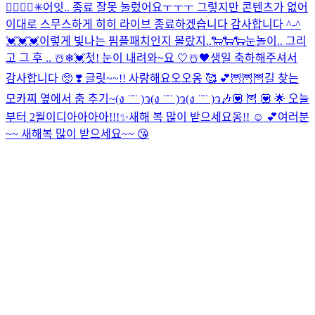
❤️‍🔥
🎶🎵✳︎
어잇.. 종료 잘못 눌렀어요ㅜㅜㅜ 그렇지만 콘텐츠가 없어
이대로 스무스하게 히히 라이브 종료하겠습니다 감사합니다 ^-^
💓💓💓
이렇게 빛나는 핌플패치인지 몰랐지..
🐑🐑🐑
눈놀이.. 그리
고 그 후 .. ☃️❄💓
첫! 눈이 내려와~요 🤍☃️🖤
생일 축하해주셔서
감사합니다 🥺 ❣️ 글릿~~!! 사랑해요오오옹 🥰 💕
🦉🦉🦉
길 찾는
모카찌 옆에서 춤 추기~(ง ˙˘˙ )ว(ง ˙˘˙ )ว(ง ˙˘˙ )ว🎶
💟 🦉 💟 🌟 오늘
부터 2월이디아아아아!!!✨
새해 복 많이 받으세요옹!! ☺️ 💕
여러분
~~ 새해복 많이 받으세요~~ 😘