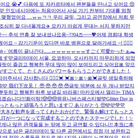
요 😭💕 다음에 또 자카르타에서 팬분들을 만나고 싶어요 😚
요🩷 인도네시아에는 처음이어서 사실 가기 전부터 기대를 엄청
물 맺혔었어요 …ㅠㅠㅋㅋ 우리 글릿, 그리고 공연장에서 저희 무
 조심히 잘 다녀올게요✈️ 모카가 아쉽게 무대는 서지 못하지만
~~ 추석 연휴 잘 보내셨나요옹~??
04즈~~~💖
어제 경희대 학생
요 ~ 감기기운이 있다면 바로 병원으로 달려가세요 ~! 🏃🏻‍♀️
 ✮⋆˙
여름이 끝나간다......ㅠㅠㅠㅠㅠㅠㅠ
すごく可愛かったぁ🐊
ます🩷
글리터데이 서울, 요코하마, 오사카까지 마무리하게 되었
글릿이 즐겁고 행복한 무대 많이 많이 보여드리고 싶어요🎀​ 앞으
と熱気がすごくて、たくさんのパワーをもらうことができました！
주셔서 감사합니다 🙇🏻‍♀️💓 💓🎀✨🎀✨🎀💓
글릿 생일축하해
我们下次见！ 🥹 🥹 🥹 🥹 🥹
글릿 덕분에 상 두 개나 받았지
 뿌듯하고 행복한 하루 보냈길 바라용! 마카오에서 열리는 TIMA
겠습니다!!!
화이팅!
🤠🤠🤠
원유니버스페스티벌🩵
Glitter Day in
っともっと頑張ろうと思います♡ ありがとう 🥺🩵🩷💚💛
ITのみんなが大きな歓声を送ってくれたおかげで、緊張も解けてもっとス
LLITが一つになって完成することのできたステージでした！✨
게나 많은 관객들을 눈 앞에 두고 공연할 수 있다니!! 本当に本
앞으로 남은 글리터데이 및 다른 공연에서도 점점 더 보완하고
할 때 정말 소름돋을 정도로 에너지와 사랑이 느껴졌어요. 저도