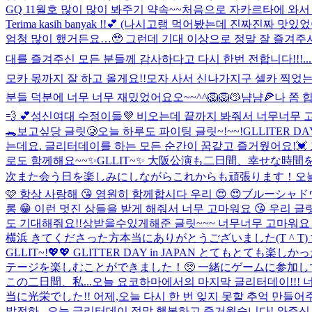
GQ 11월호 많이 많이 봐주기 약속~~
처음으로 자카르타에 와서 
Terima kasih banyak !!💕 (나시고랭 먹어봤는데 진짜진짜 맛있었어
엄청 많이 했거든요…🥹 그런데 기대 이상으로 정말 잘 즐겨주
대를 즐겨주신 모든 분들께 감사하다고 다시 한번 전합니다!!!...
모카 몫까지 잘 하고 올게요!!
모자 사서 신나가지구 셀카 찍었는데 모
분들 덕분에 너무 너무 재밌었어요오~~^^🦁🦁
😽냠냠🍕
나 쫌 힙
💨 💕
성신여대 수정이들💜 비오는데 끝까지 봐줘서 너무너무 고마워요
🐊
보고싶당 글릿🥲
오늘 하루도 파이팅 글릿~!~~!
GLLITER 
는데요. 글리터데이를 하는 모든 순간이 꿈같고 즐거웠어요!💓​
로도 함께해요~~✨​
GLLIT~✨ 大阪公演も二日間、幸せな時
次また会う日を楽しみにしながらこれからも頑張ります！
오
🩷 항상 사랑해 😘 영원히 함께합시다 우리 😍 😍
ブルーシャドウ
롱 😁 이런 멋진 상들을 받게 해줘서 너무 고마워요 😘 우리
도 기대해줘요!!
상받을수있게해준 글릿~~~ 너무너무 고마워요 
横浜 きてくださった方本当にありがとうございました(T ^ T) 
GLLIT~!💖💖 GLITTER DAY in JAPAN と
テージを楽しむことができました！🥺 一緒にゲームに参加し
この二日間、私...
오늘 요코하마에서의 마지막 글리터데이!!! 
当に光栄でした!! 어제,오늘 다시 한 번 잊지 못할 추억 만들
발전하...
오늘 글리터데이 정말 행복하고 즐거웠습니다! 와주신 