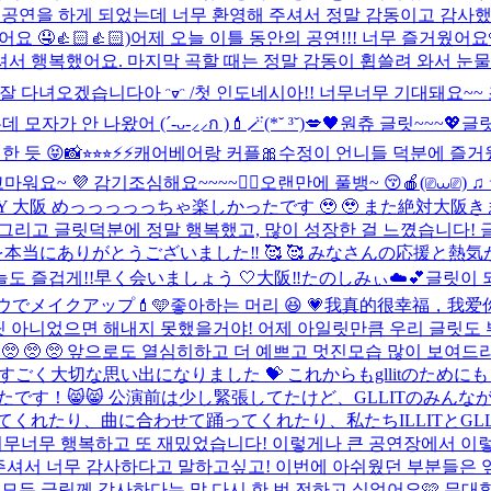
공연을 하게 되었는데 너무 환영해 주셔서 정말 감동이고 감사했어
요 🤤👍🏻👍🏻)
어제 오늘 이틀 동안의 공연!!! 너무 즐거웠어
셔서 행복했어요. 마지막 곡할 때는 정말 감동이 휩쓸려 와서 눈
잘 다녀오겠습니다아 ᵔᢦᵔ /
첫 인도네시아!! 너무너무 기대돼요~~
자가 안 나왔어 (´-ᴗ-⸝⸝ก )︎
💄🪄︎︎(*˘ ³˘)💋🖤
원츄 글릿~~~💖
글릿
한 듯 😝
📸⭐︎⭐︎⭐︎
⚡️⚡️
캐어베어랑 커플🎀
수정이 언니들 덕분에 즐거웠어
~ 💜 감기조심해요~~~~😵‍💫
오랜만에 풀뱅~ 😚🍎
(⎚⩊⎚) ♫
DAY 大阪 めっっっっっちゃ楽しかったです 🥹 🥹 また絶対大阪き
 그리고 글릿덕분에 정말 행복했고, 많이 성장한 걸 느꼈습니다! 
間を本当にありがとうございました‼︎ 🥰 🥰 みなさんの応援
늘도 즐겁게!!早く会いましょう 🤍
大阪‼︎たのしみぃ☁️💕
글릿이 되어
でメイクアップ💄🩵
좋아하는 머리 😆 💗
我真的很幸福，我爱你🩷 
 글릿 아니었으면 해내지 못했을거야! 어제 아일릿만큼 우리 글릿도
 🥺 🥺 앞으로도 열심히하고 더 예쁘고 멋진모습 많이 보여드리
すごく大切な思い出になりました 💝 これからもgllitのためにも
てもとても楽しかったです！😸😸 公演前は少し緊張してたけど、GLL
てくれたり、曲に合わせて踊ってくれたり、私たちILLITとG
너무너무 행복하고 또 재밌었습니다! 이렇게나 큰 공연장에서 이렇
어주셔서 너무 감사하다고 말하고싶고! 이번에 아쉬웠던 부분들은 
모든 글릿께 감사하다는 말 다시 한 번 전하고 싶었어요🩷 무대