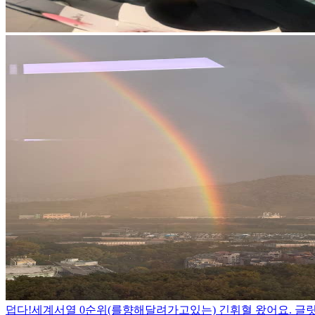
덥다!
세계서열 0순위(를향해달려가고있는) 긴휘혈 왔어요. 글릿