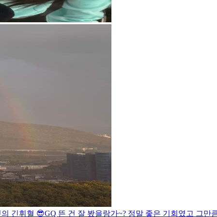
의 긴휘혈 😎
GQ 뜬 건 잘 봤을랑가~? 정말 좋은 기회였고 그