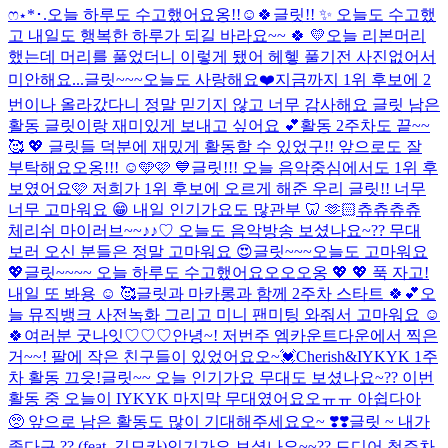
ෆ‪⋆*･.
오늘 하루도 수고했어요옹!!☺️🍀
글릿!! ✨ 오늘도 수고했
고 내일도 행복한 하루가 되길 바라요~~ 🍀 💛
오늘 리본머리
했는데 머리를 풀었더니 이렇게 됐어 헤헿 풀기전 사진없어서
미안해요...
글릿~~~오늘도 사랑해요❤️
지금까지 1위 후보에 2
번이나 올라갔다니 정말 믿기지 않고 너무 감사해요 글릿 남은
활동 글릿이랑 재미있게 보내고 싶어요 💕
활동 2주차도 끝~~
🥰 💖 글릿들 덕분에 재밌게 활동할 수 있었구!! 앞으로도 잘
부탁해요오옹!!! ☺️🩵🩷 💙
글릿!!! 오늘 음악중심에서도 1위 후
보였어요🩷 저희가 1위 후보에 오르게 해준 우리 글릿!! 너무
너무 고마워요 😁 내일 인기가요도 많관부 🦷 🫶🏻
츄츄츄츄
체리쉬 마이러브~~♪♪♡ 오늘도 음악방송 보셨나요~?? 무대
보러 오신 분들은 정말 고마워요 😍
글릿~~~오늘도 고마워요
💖
글릿~~~~ 오늘 하루도 수고했어요오오오옹 💖 💖 푹 자고!
내일 또 봐용 ☺️ 🥰
글릿과 마카롱과 함께 2주차 스타트 🍀💕
오
늘 뮤직뱅크 사전녹화 그리고 미니 팬미팅 와줘서 고마워요 ☺️
🍀
여러분 굿나잇♡♡♡
안녕~! 저번주 엠카운트다운에서 찍은
거~~! 팔에 작은 친구들이 있었어요오~💓
Cherish&IYKYK 1주
차 활동 끄읏!
글릿~~ 오늘 인기가요 무대도 보셨나요~?? 이번
활동 중 오늘이 IYKYK 마지막 무대였어요오ㅠㅠ 아쉽다아
🥺 앞으로 남은 활동도 많이 기대해주세요오~ ❣️❣️
글릿 ~ 내가
좋다구 ?? (feat. 김모카)
인기가요 보셨나요~~?? 드디어 첫주차