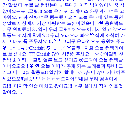
감 말할 때 눈물 날 뻔했는데ㅠ 무대가 아직 남아있어서 꾹 참
았어요ㅠㅠ...
글릿!!! 오늘 우리 팬 쇼케이스 와주셔서 너무 고
마워요. 진짜 진짜 너무 행복했어요🥹 오늘 무대에 있는 동안
정말로 세상에서 가장 사랑받는 느낌이었습니다💗 응원법도
너무 완벽했어요. 역시 우리 글릿✨✨ 오늘 에너지 얻고 앞으로
활동도 멋지게 할게요!! 우리 오래오래 봐요🥹 집에 조심히 가
시고 바로 푹 주무셔요!!!🌙🌙 그리구 온라인으로 응원해 주...
💖･.｡*･.｡🍒✨Cherish✨🦷･.｡･.｡꙳ 💗
글릿~ 저희 오늘 컴백라이
브 보셨나요~??? Cherish 많이 사랑해주세요~~^^♡
아일릿 첫
컴백 화이팅 ~! 글릿 얼른 보고 싶어요 😚
드디어 오늘 컴백날
이네요오오!! 💖 💖 오늘 이따가 공개 되는 노래들과 뮤비! 그
리고 미니 2집 활동도!! 열심히 할테니까 많~이 많이 기대해주
세요오오❣️
글릿!!!!! ✨ ✨ ✨ ✨ 드디어!!!내일 우리 컴백이네
요!!!! 마지막 연습 마치고 왔어요!!! 너무 설레서 잠이 안올것
같아요.....