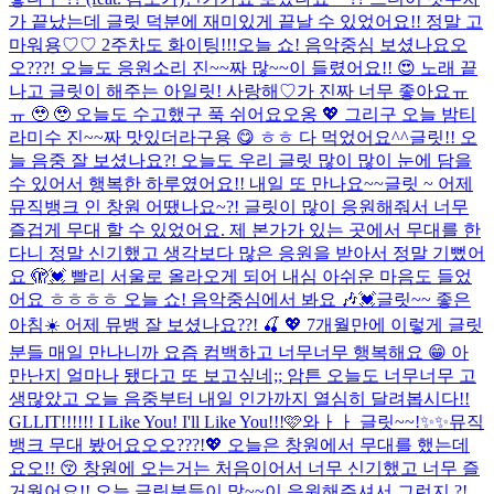
가 끝났는데 글릿 덕분에 재미있게 끝날 수 있었어요!! 정말 고
마워용♡♡ 2주차도 화이팅!!!
오늘 쇼! 음악중심 보셨나요오
오???! 오늘도 응원소리 진~~짜 많~~이 들렸어요!! 😍 노래 끝
나고 글릿이 해주는 아일릿! 사랑해♡가 진짜 너무 좋아요ㅠ
ㅠ 🥹 🥹 오늘도 수고했구 푹 쉬어요오옹 💖 그리구 오늘 밤티
라미수 진~~짜 맛있더라구용 😋 ㅎㅎ 다 먹었어요^^
글릿!! 오
늘 음중 잘 보셨나요?! 오늘도 우리 글릿 많이 많이 눈에 담을
수 있어서 행복한 하루였어요!! 내일 또 만나요~~
글릿 ~ 어제
뮤직뱅크 인 창원 어땠나요~?! 글릿이 많이 응원해줘서 너무
즐겁게 무대 할 수 있었어요. 제 본가가 있는 곳에서 무대를 한
다니 정말 신기했고 생각보다 많은 응원을 받아서 정말 기뻤어
요 🫣💓 빨리 서울로 올라오게 되어 내심 아쉬운 마음도 들었
어요 ㅎㅎㅎㅎ 오늘 쇼! 음악중심에서 봐요 🎶💓
글릿~~ 좋은
아침☀️ 어제 뮤뱅 잘 보셨나요??! 🍒 💖 7개월만에 이렇게 글릿
분들 매일 만나니까 요즘 컴백하고 너무너무 행복해요 😁 아
만난지 얼마나 됐다고 또 보고싶네;; 암튼 오늘도 너무너무 고
생많았고 오늘 음중부터 내일 인가까지 열심히 달려봅시다!!
GLLIT!!!!!! I Like You! I'll Like You!!!🩷
와ㅏㅏ 글릿~~!✨✨뮤직
뱅크 무대 봤어요오오???!💖 오늘은 창원에서 무대를 했는데
요오!! 😚 창원에 오는거는 처음이어서 너무 신기했고 너무 즐
거웠어요!! 오늘 글릿분들이 많~~이 응원해주셔서 그런지.?!