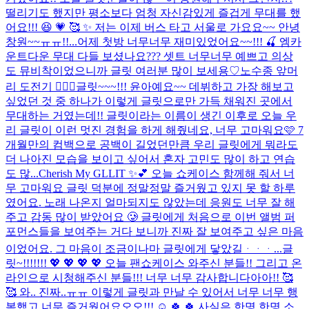
떨리기도 했지만 평소보다 엄청 자신감있게 즐겁게 무대를 했
어요!!! 😆 💗 🥰 ✨ 저는 이제 버스 타고 서울로 가요요~~ 안녕
창원~~ㅠㅠ!!...
어제 첫방 너무너무 재미있었어요~~!!! 🍒 엠카
운트다운 무대 다들 보셨나요??? 셋트 너무너무 예쁘고 의상
도 뮤비착이었으니까 글릿 여러분 많이 보세용♡
노수종 앞머
리 도전기 💇🏻‍♀️
글릿~~~!!! 윤아예요~~ 데뷔하고 가장 해보고
싶었던 것 중 하나가 이렇게 글릿으로만 가득 채워진 곳에서
무대하는 거였는데!! 글릿이라는 이름이 생긴 이후로 오늘 우
리 글릿이 이런 멋진 경험을 하게 해줬네요, 너무 고마워요🩷 7
개월만의 컴백으로 공백이 길었던만큼 우리 글릿에게 뭐라도
더 나아진 모습을 보이고 싶어서 혼자 고민도 많이 하고 연습
도 많...
Cherish My GLLIT ✨💕 오늘 쇼케이스 함께해 줘서 너
무 고마워요 글릿 덕분에 정말정말 즐거웠고 있지 못 할 하루
였어요. 노래 나온지 얼마되지도 않았는데 응원도 너무 잘 해
주고 감동 많이 받았어요 🥲 글릿에게 처음으로 이번 앨범 퍼
포먼스들을 보여주는 거다 보니까 진짜 잘 보여주고 싶은 마음
이었어요. 그 마음이 조금이나마 글릿에게 닿았길ᆞᆞᆞ...
글
릿~!!!!!!! 💖 💖 💖 💖 오늘 팬쇼케이스 와주신 분들!! 그리고 온
라인으로 시청해주신 분들!!! 너무 너무 감사합니다아아!! 🥰
🥰 와.. 진짜..ㅠㅠ 이렇게 글릿과 만날 수 있어서 너무 너무 행
복했고 너무 즐거웠어요오오!!! ☺️ 🍀 🍀 사실은 한명 한명 소