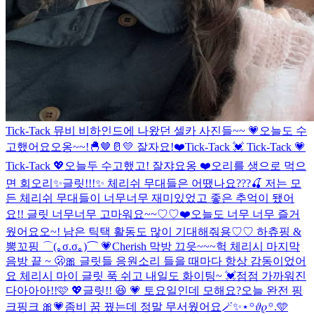
Tick-Tack 뮤비 비하인드에 나왔던 셀카 사진들~~ 💗
오늘도 수
고했어요오옹~~!🐣🤎🥛💛 잘자요!❤️
Tick-Tack 💓 Tick-Tack 💗
Tick-Tack 💖
오늘두 수고했고! 잘쟈요옹 ❤️
오리를 생으로 먹으
면 회오리
✨글릿!!!✨ 체리쉬 무대들은 어땠나요???🍒 저는 모
든 체리쉬 무대들이 너무너무 재미있었고 좋은 추억이 됐어
요!! 글릿 너무너무 고마워요~~♡♡❤️
오늘도 너무 너무 즐거
웠어요오~! 남은 틱택 활동도 많이 기대해줘용♡♡ 하츄핑 &
뽕꼬핑 ⌒(｡σ.σ｡)⌒ 💗
Cherish 막방 끄읏~~~
헉 체리시 마지막
음방 끝 ~ 🫢🎀 글릿들 응원소리 들을 때마다 항상 감동이었어
요 체리시 마이 글릿 푹 쉬고 내일도 화이팅~ 💓
점점 가까워진
다아아아!!🩷 💖
글릿!! 😆 💗 토요일인데 모해요?
오늘 완전 핑
크핑크 🎀💗
좀비 꿈 꿨는데 정말 무서웠어요
🪄︎︎✨⋆꙳𝜗𝜚꙳.‬️🩵