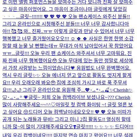
로 이번 앨범 퍼포먼스들을 보여주는 거다 보니까 진짜 잘 보여주
고 싶은 마음이었어요. 그 마음이 조금이나마 글릿에게 닿았길
ᆞᆞᆞ...
글릿~!!!!!!! 💖 💖 💖 💖 오늘 팬쇼케이스 와주신 분들!!
그리고 온라인으로 시청해주신 분들!!! 너무 너무 감사합니다아
아!! 🥰 🥰 와.. 진짜..ㅠㅠ 이렇게 글릿과 만날 수 있어서 너무 너무
행복했고 너무 즐거웠어요오오!!! ☺️ 🍀 🍀 사실은 한명 한명 소감
말할 때 눈물 날 뻔했는데ㅠ 무대가 아직 남아있어서 꾹 참았어요
ㅠㅠ...
글릿!!! 오늘 우리 팬 쇼케이스 와주셔서 너무 고마워요. 진
짜 진짜 너무 행복했어요🥹 오늘 무대에 있는 동안 정말로 세상에
서 가장 사랑받는 느낌이었습니다💗 응원법도 너무 완벽했어요.
역시 우리 글릿✨✨ 오늘 에너지 얻고 앞으로 활동도 멋지게 할게
요!! 우리 오래오래 봐요🥹 집에 조심히 가시고 바로 푹 주무셔
요!!!🌙🌙 그리구 온라인으로 응원해 주...
💖･.｡*･.｡🍒✨Cherish✨
🦷･.｡･.｡꙳ 💗
글릿~ 저희 오늘 컴백라이브 보셨나요~??? Cherish
많이 사랑해주세요~~^^♡
아일릿 첫 컴백 화이팅 ~! 글릿 얼른 보
고 싶어요 😚
드디어 오늘 컴백날이네요오오!! 💖 💖 오늘 이따가
공개 되는 노래들과 뮤비! 그리고 미니 2집 활동도!! 열심히 할테
니까 많~이 많이 기대해주세요오오❣️
글릿!!!!! ✨ ✨ ✨ ✨ 드디어!!!
내일 우리 컴백이네요!!!! 마지막 연습 마치고 왔어요!!! 너무 설레