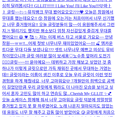
심히 달려봅시다!! GLLIT!!!!!! I Like You! I'll Like You!!!🩷
와ㅏ
ㅏ 글릿~~!✨✨뮤직뱅크 무대 봤어요오오???!💖 오늘은 창원에서
무대를 했는데요오!! 😚 창원에 오는거는 처음이어서 너무 신기했
고 너무 즐거웠어요!! 오늘 글릿분들이 많~~이 응원해주셔서 그런
지.?! 떨리기도 했지만 평소보다 엄청 자신감있게 즐겁게 무대를
했어요!!! 😆 💗 🥰 ✨ 저는 이제 버스 타고 서울로 가요요~~ 안녕
창원~~ㅠㅠ!!...
어제 첫방 너무너무 재미있었어요~~!!! 🍒 엠카운
트다운 무대 다들 보셨나요??? 셋트 너무너무 예쁘고 의상도 뮤비
착이었으니까 글릿 여러분 많이 보세용♡
노수종 앞머리 도전기
💇🏻‍♀️
글릿~~~!!! 윤아예요~~ 데뷔하고 가장 해보고 싶었던 것 중
하나가 이렇게 글릿으로만 가득 채워진 곳에서 무대하는 거였는
데!! 글릿이라는 이름이 생긴 이후로 오늘 우리 글릿이 이런 멋진
경험을 하게 해줬네요, 너무 고마워요🩷 7개월만의 컴백으로 공백
이 길었던만큼 우리 글릿에게 뭐라도 더 나아진 모습을 보이고 싶
어서 혼자 고민도 많이 하고 연습도 많...
Cherish My GLLIT ✨💕
오늘 쇼케이스 함께해 줘서 너무 고마워요 글릿 덕분에 정말정말
즐거웠고 있지 못 할 하루였어요. 노래 나온지 얼마되지도 않았는
데 응원도 너무 잘 해주고 감동 많이 받았어요 🥲 글릿에게 처음으