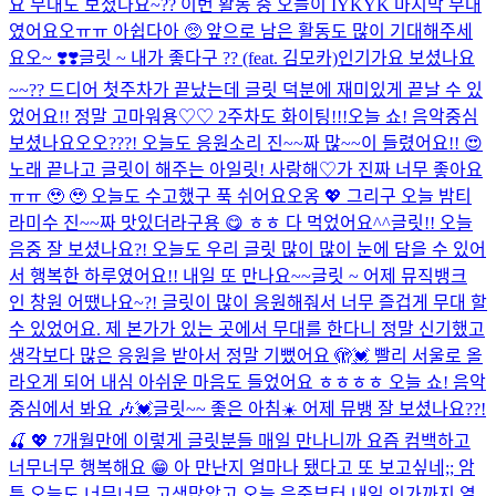
요 무대도 보셨나요~?? 이번 활동 중 오늘이 IYKYK 마지막 무대
였어요오ㅠㅠ 아쉽다아 🥺 앞으로 남은 활동도 많이 기대해주세
요오~ ❣️❣️
글릿 ~ 내가 좋다구 ?? (feat. 김모카)
인기가요 보셨나요
~~?? 드디어 첫주차가 끝났는데 글릿 덕분에 재미있게 끝날 수 있
었어요!! 정말 고마워용♡♡ 2주차도 화이팅!!!
오늘 쇼! 음악중심
보셨나요오오???! 오늘도 응원소리 진~~짜 많~~이 들렸어요!! 😍
노래 끝나고 글릿이 해주는 아일릿! 사랑해♡가 진짜 너무 좋아요
ㅠㅠ 🥹 🥹 오늘도 수고했구 푹 쉬어요오옹 💖 그리구 오늘 밤티
라미수 진~~짜 맛있더라구용 😋 ㅎㅎ 다 먹었어요^^
글릿!! 오늘
음중 잘 보셨나요?! 오늘도 우리 글릿 많이 많이 눈에 담을 수 있어
서 행복한 하루였어요!! 내일 또 만나요~~
글릿 ~ 어제 뮤직뱅크
인 창원 어땠나요~?! 글릿이 많이 응원해줘서 너무 즐겁게 무대 할
수 있었어요. 제 본가가 있는 곳에서 무대를 한다니 정말 신기했고
생각보다 많은 응원을 받아서 정말 기뻤어요 🫣💓 빨리 서울로 올
라오게 되어 내심 아쉬운 마음도 들었어요 ㅎㅎㅎㅎ 오늘 쇼! 음악
중심에서 봐요 🎶💓
글릿~~ 좋은 아침☀️ 어제 뮤뱅 잘 보셨나요??!
🍒 💖 7개월만에 이렇게 글릿분들 매일 만나니까 요즘 컴백하고
너무너무 행복해요 😁 아 만난지 얼마나 됐다고 또 보고싶네;; 암
튼 오늘도 너무너무 고생많았고 오늘 음중부터 내일 인가까지 열