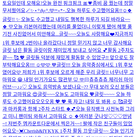
토요일인데 모해요?
오늘 완전 핑크핑크 🎀💗
좀비 꿈 꿨는데 정말
무서웠어요
🪄︎︎✨⋆꙳𝜗𝜚꙳.‬️🩵ෆ‪⋆*･.
오늘 하루도 수고했어요옹!!☺️🍀
글릿!! ✨ 오늘도 수고했고 내일도 행복한 하루가 되길 바라요~~
🍀 💛
오늘 리본머리했는데 머리를 풀었더니 이렇게 됐어 헤헿 풀
기전 사진없어서 미안해요...
글릿~~~오늘도 사랑해요❤️
지금까지
1위 후보에 2번이나 올라갔다니 정말 믿기지 않고 너무 감사해요
글릿 남은 활동 글릿이랑 재미있게 보내고 싶어요 💕
활동 2주차도
끝~~ 🥰 💖 글릿들 덕분에 재밌게 활동할 수 있었구!! 앞으로도 잘
부탁해요오옹!!! ☺️🩵🩷 💙
글릿!!! 오늘 음악중심에서도 1위 후보
였어요🩷 저희가 1위 후보에 오르게 해준 우리 글릿!! 너무너무 고
마워요 😁 내일 인기가요도 많관부 🦷 🫶🏻
츄츄츄츄 체리쉬 마이
러브~~♪♪♡ 오늘도 음악방송 보셨나요~?? 무대 보러 오신 분들은
정말 고마워요 😍
글릿~~~오늘도 고마워요 💖
글릿~~~~ 오늘 하
루도 수고했어요오오오옹 💖 💖 푹 자고! 내일 또 봐용 ☺️ 🥰
글릿
과 마카롱과 함께 2주차 스타트 🍀💕
오늘 뮤직뱅크 사전녹화 그리
고 미니 팬미팅 와줘서 고마워요 ☺️ 🍀
여러분 굿나잇♡♡♡
안녕
~! 저번주 엠카운트다운에서 찍은거~~! 팔에 작은 친구들이 있었
어요오~💓
Cherish&IYKYK 1주차 활동 끄읏!
글릿~~ 오늘 인기가