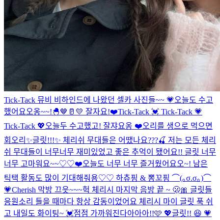
Tick-Tack 뮤비 비하인드에 나왔던 셀카 사진들~~ 💗
오늘도 수고
했어요오옹~~!🐣🤎🥛💛 잘자요!❤️
Tick-Tack 💓 Tick-Tack 💗
Tick-Tack 💖
오늘두 수고했고! 잘쟈요옹 ❤️
오리를 생으로 먹으면
회오리
✨글릿!!!✨ 체리쉬 무대들은 어땠나요???🍒 저는 모든 체리
쉬 무대들이 너무너무 재미있었고 좋은 추억이 됐어요!! 글릿 너무
너무 고마워요~~♡♡❤️
오늘도 너무 너무 즐거웠어요오~! 남은
틱택 활동도 많이 기대해줘용♡♡ 하츄핑 & 뽕꼬핑 ⌒(｡σ.σ｡)⌒
💗
Cherish 막방 끄읏~~~
헉 체리시 마지막 음방 끝 ~ 🫢🎀 글릿들
응원소리 들을 때마다 항상 감동이었어요 체리시 마이 글릿 푹 쉬
고 내일도 화이팅~ 💓
점점 가까워진다아아아!!🩷 💖
글릿!! 😆 💗