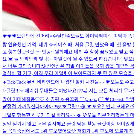
💗💗💗
오랜만에 긴머리⭐
수달인줄
오늘도 화이띡딱띠락 띠딱따 똑
랑 연습했던 기억, 데뷔 쇼케이스 때, 처음 글릿 만났을 때, 첫 음
고 행복한...
글릿 ~~ 안녕~ 원희에요 데뷔 후 항상 꿈꿔왔고 받고
요 💓 늘 반짝반짝 빛나는 아일릿이 될 수 있도록 하겠습니다! 앞
서 너무 고맙습니다🥲 신인상은 정말 아이돌을 꿈꿔 왔을 때부터 꼭
열심히 할 거고, 아직 우리 아일릿이 보여드리지 못 한 많은 모습을 꼭
✈️
Tick-Tack 뮤비 비하인드에 나왔던 셀카 사진들~~ 💗
오늘도 수고했
✨글릿!!!✨ 체리쉬 무대들은 어땠나요???🍒 저는 모든 체리쉬 
많이 기대해줘용♡♡ 하츄핑 & 뽕꼬핑 ⌒(｡σ.σ｡)⌒ 💗
Cherish 막
💓
점점 가까워진다아아아!!🩷 💖
글릿!! 😆 💗 토요일인데 모해요?
내일도 행복한 하루가 되길 바라요~~ 🍀 💛
오늘 리본머리했는데 머
정말 믿기지 않고 너무 감사해요 글릿 남은 활동 글릿이랑 재미있게
늘 음악중심에서도 1위 후보였어요🩷 저희가 1위 후보에 오르게 해준 