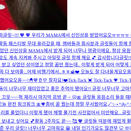
따
글릿~!!! 💖 💖 우리가 MAMA에서 신인상을 받았어요오ㅠㅠㅠㅠ 
방 활동 패스티발 무대 올라갔을 때, 멤버들과 회사분과 글릿들이 함께 
 싶었던 신인상을 MAMA에서 받게 되어 너무나 영광이에요. 항상 
으로도 계속 지켜봐 주시고 아일릿 글릿 함께 해요 💕 감사합니다
글릿!
 받고 싶었던 상이였고 정말 꿈만 꿨는데.. 이렇게 받게 되어 어떻게
 다 보여줄...
어제 비행기에서..ㅎㅎ🍯❤️ 오늘도 잘 다녀올게요오옹~~
어요오옹~~!🐣🤎🥛💛 잘자요!❤️
Tick-Tack 💓 Tick-Tack 💗 Tick-
무대들이 너무너무 재미있었고 좋은 추억이 됐어요!! 글릿 너무너무 고마
방 끄읏~~~
헉 체리시 마지막 음방 끝 ~ 🫢🎀 글릿들 응원소리 들을
오늘 완전 핑크핑크 🎀💗
좀비 꿈 꿨는데 정말 무서웠어요
🪄︎︎✨⋆꙳𝜗𝜚꙳.
리를 풀었더니 이렇게 됐어 헤헿 풀기전 사진없어서 미안해요...
글릿
 보내고 싶어요 💕
활동 2주차도 끝~~ 🥰 💖 글릿들 덕분에 재밌게 활
우리 글릿!! 너무너무 고마워요 😁 내일 인기가요도 많관부 🦷 🫶