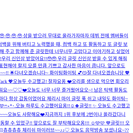
🥹 🥹 🥹 🥹 상을 받으러 무대로 올라가자마자 데뷔 전에 멤버들이
컴백을 위해 버티고 노력했을 때, 컴백 하고 또 활동하고 또 글릿 보
응원해 주고 함께해 준 글릿한테 너무너무 고맙다고 이야기하고 싶었어
!!우리 신인상 받았어요!!🥹🥹 우리 글릿 신인상 받을 수 있게 해줘
 표현해야 할지 모를 만큼 기쁘고 감사한 마음이 큽니다. 앞으로도
!! 🌟
다녀오겠습니다~ 화이팅화이팅 💕😽
잘 다녀오겠습니당 💖
Tack 💖
오늘두 수고했고! 잘쟈요옹 ❤️
오리를 생으로 먹으면 회오리
워요~~♡♡❤️
오늘도 너무 너무 즐거웠어요오~! 남은 틱택 활동도
 때마다 항상 감동이었어요 체리시 마이 글릿 푹 쉬고 내일도 화이팅~
‬️🩵ෆ‪⋆*･.
오늘 하루도 수고했어요옹!!☺️🍀
글릿!! ✨ 오늘도 수고했고
~~~오늘도 사랑해요❤️
지금까지 1위 후보에 2번이나 올라갔다니
동할 수 있었구!! 앞으로도 잘 부탁해요오옹!!! ☺️🩵🩷 💙
글릿!!! 오

츄츄츄츄 체리쉬 마이러브~~♪♪♡ 오늘도 음악방송 보셨나요~??