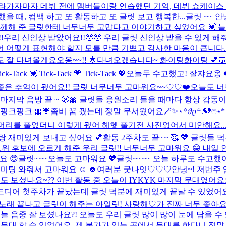
 올라가자마자 데뷔 전에 멤버들이랑 연습했던 기억, 데뷔 쇼케이스 
 때, 컴백 하고 또 활동하고 또 글릿 보고 행복한...
글릿 ~~ 
함께해 준 글릿한테 너무너무 고맙다고 이야기하고 싶었어요 💓 
!!우리 신인상 받았어요!!🥹🥹 우리 글릿 신인상 받을 수 있게
되어 어떻게 표현해야 할지 모를 만큼 기쁘고 감사한 마음이 큽니다
 잘 다녀올게요오옹~~!! 🌟
다녀오겠습니다~ 화이팅화이팅 💕
ick-Tack 💓 Tick-Tack 💗 Tick-Tack 💖
오늘두 수고했고! 잘쟈요옹 ❤
좋은 추억이 됐어요!! 글릿 너무너무 고마워요~~♡♡❤️
오늘도 너
마지막 음방 끝 ~ 🫢🎀 글릿들 응원소리 들을 때마다 항상 감동
핑크핑크 🎀💗
좀비 꿈 꿨는데 정말 무서웠어요
🪄︎︎✨⋆꙳𝜗𝜚꙳.‬️🩵ෆ‪⋆*
리를 풀었더니 이렇게 됐어 헤헿 풀기전 사진없어서 미안해요..
랑 재미있게 보내고 싶어요 💕
활동 2주차도 끝~~ 🥰 💖 글릿들
위 후보에 오르게 해준 우리 글릿!! 너무너무 고마워요 😁 내일 인
 😍
글릿~~~오늘도 고마워요 💖
글릿~~~~ 오늘 하루도 수고했어요
팅 와줘서 고마워요 ☺️ 🍀
여러분 굿나잇♡♡♡
안녕~! 저번주
도 보셨나요~?? 이번 활동 중 오늘이 IYKYK 마지막 무대였어
드디어 첫주차가 끝났는데 글릿 덕분에 재미있게 끝날 수 있었어요!
 노래 끝나고 글릿이 해주는 아일릿! 사랑해♡가 진짜 너무 좋아요ㅠ
오늘 음중 잘 보셨나요?! 오늘도 우리 글릿 많이 많이 눈에 담을 수
 무대 할 수 있었어요. 제 본가가 있는 곳에서 무대를 한다니 정말