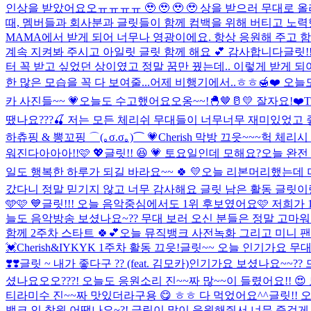
인상을 받았어요오ㅠㅠㅠㅠ 🥹 🥹 🥹 🥹 상을 받으러 무대로
때, 멤버들과 회사분과 글릿들이 함께 컴백을 위해 버티고 노력했을
MAMA에서 받게 되어 너무나 영광이에요. 항상 응원해 주고 
계속 지켜봐 주시고 아일릿 글릿 함께 해요 💕 감사합니다
글릿!
터 꼭 받고 싶었던 상이였고 정말 꿈만 꿨는데.. 이렇게 받게 
한 많은 모습을 꼭 다 보여줄...
어제 비행기에서..ㅎㅎ🍯❤️ 오늘도
카 사진들~~ 💗
오늘도 수고했어요오옹~~!🐣🤎🥛💛 잘자요!❤️
T
땠나요???🍒 저는 모든 체리쉬 무대들이 너무너무 재미있었고 
하츄핑 & 뽕꼬핑 ⌒(｡σ.σ｡)⌒ 💗
Cherish 막방 끄읏~~~
헉 체리시 
워진다아아아!!🩷 💖
글릿!! 😆 💗 토요일인데 모해요?
오늘 완전 
일도 행복한 하루가 되길 바라요~~ 🍀 💛
오늘 리본머리했는데 머
갔다니 정말 믿기지 않고 너무 감사해요 글릿 남은 활동 글릿이
🩵🩷 💙
글릿!!! 오늘 음악중심에서도 1위 후보였어요🩷 저희가 1
늘도 음악방송 보셨나요~?? 무대 보러 오신 분들은 정말 고마워요
함께 2주차 스타트 🍀💕
오늘 뮤직뱅크 사전녹화 그리고 미니 팬미
💓
Cherish&IYKYK 1주차 활동 끄읏!
글릿~~ 오늘 인기가요 무대
❣️❣️
글릿 ~ 내가 좋다구 ?? (feat. 김모카)
인기가요 보셨나요~~?? 
셨나요오오???! 오늘도 응원소리 진~~짜 많~~이 들렸어요!! 
티라미수 진~~짜 맛있더라구용 😋 ㅎㅎ 다 먹었어요^^
글릿!! 
뱅크 인 창원 어땠나요~?! 글릿이 많이 응원해줘서 너무 즐겁게