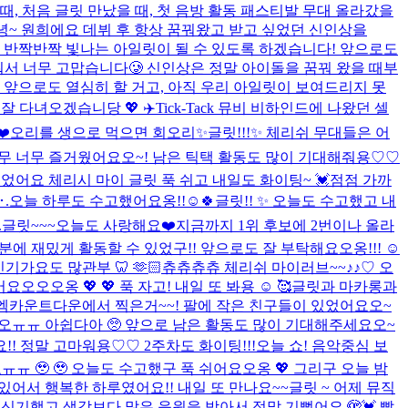
때, 처음 글릿 만났을 때, 첫 음방 활동 패스티발 무대 올라갔을
안녕~ 원희에요 데뷔 후 항상 꿈꿔왔고 받고 싶었던 신인상을
늘 반짝반짝 빛나는 아일릿이 될 수 있도록 하겠습니다! 앞으로도
 해줘서 너무 고맙습니다🥲 신인상은 정말 아이돌을 꿈꿔 왔을 때부
. 앞으로도 열심히 할 거고, 아직 우리 아일릿이 보여드리지 못

잘 다녀오겠습니당 💖 ✈️
Tick-Tack 뮤비 비하인드에 나왔던 셀
️
오리를 생으로 먹으면 회오리
✨글릿!!!✨ 체리쉬 무대들은 어
무 너무 즐거웠어요오~! 남은 틱택 활동도 많이 기대해줘용♡♡
이었어요 체리시 마이 글릿 푹 쉬고 내일도 화이팅~ 💓
점점 가까
･.
오늘 하루도 수고했어요옹!!☺️🍀
글릿!! ✨ 오늘도 수고했고 내
.
글릿~~~오늘도 사랑해요❤️
지금까지 1위 후보에 2번이나 올라
 덕분에 재밌게 활동할 수 있었구!! 앞으로도 잘 부탁해요오옹!!! ☺️
기가요도 많관부 🦷 🫶🏻
츄츄츄츄 체리쉬 마이러브~~♪♪♡ 오
오오오옹 💖 💖 푹 자고! 내일 또 봐용 ☺️ 🥰
글릿과 마카롱과
 엠카운트다운에서 찍은거~~! 팔에 작은 친구들이 있었어요오~
요오ㅠㅠ 아쉽다아 🥺 앞으로 남은 활동도 많이 기대해주세요오~
! 정말 고마워용♡♡ 2주차도 화이팅!!!
오늘 쇼! 음악중심 보
ㅠ 🥹 🥹 오늘도 수고했구 푹 쉬어요오옹 💖 그리구 오늘 밤
 있어서 행복한 하루였어요!! 내일 또 만나요~~
글릿 ~ 어제 뮤직
 신기했고 생각보다 많은 응원을 받아서 정말 기뻤어요 🫣💓 빨