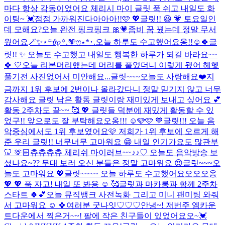
마다 항상 감동이었어요 체리시 마이 글릿 푹 쉬고 내일도 화
이팅~ 💓
점점 가까워진다아아아!!🩷 💖
글릿!! 😆 💗 토요일인
데 모해요?
오늘 완전 핑크핑크 🎀💗
좀비 꿈 꿨는데 정말 무서
웠어요
🪄︎︎✨⋆꙳𝜗𝜚꙳.‬️🩵ෆ‪⋆*･.
오늘 하루도 수고했어요옹!!☺️🍀
글
릿!! ✨ 오늘도 수고했고 내일도 행복한 하루가 되길 바라요~~
🍀 💛
오늘 리본머리했는데 머리를 풀었더니 이렇게 됐어 헤헿
풀기전 사진없어서 미안해요...
글릿~~~오늘도 사랑해요❤️
지
금까지 1위 후보에 2번이나 올라갔다니 정말 믿기지 않고 너무
감사해요 글릿 남은 활동 글릿이랑 재미있게 보내고 싶어요 💕
활동 2주차도 끝~~ 🥰 💖 글릿들 덕분에 재밌게 활동할 수 있
었구!! 앞으로도 잘 부탁해요오옹!!! ☺️🩵🩷 💙
글릿!!! 오늘 음
악중심에서도 1위 후보였어요🩷 저희가 1위 후보에 오르게 해
준 우리 글릿!! 너무너무 고마워요 😁 내일 인기가요도 많관부
🦷 🫶🏻
츄츄츄츄 체리쉬 마이러브~~♪♪♡ 오늘도 음악방송 보
셨나요~?? 무대 보러 오신 분들은 정말 고마워요 😍
글릿~~~오
늘도 고마워요 💖
글릿~~~~ 오늘 하루도 수고했어요오오오옹
💖 💖 푹 자고! 내일 또 봐용 ☺️ 🥰
글릿과 마카롱과 함께 2주차
스타트 🍀💕
오늘 뮤직뱅크 사전녹화 그리고 미니 팬미팅 와줘
서 고마워요 ☺️ 🍀
여러분 굿나잇♡♡♡
안녕~! 저번주 엠카운
트다운에서 찍은거~~! 팔에 작은 친구들이 있었어요오~💓