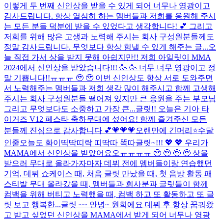
이렇게 두 번째 신인상을 받을 수 있게 되어 너무나 영광이고
감사드립니다. 항상 열심히 하는 멤버들과 저희를 응원해 주시
는 모든 분들 덕분에 받을 수 있었다고 생각합니다! 💕 그리고
저희를 위해 많은 고생과 노력해 주시는 회사 구성원분들께도
정말 감사드립니다. 무엇보다 항상 힘낼 수 있게 해주는 글...
오
늘 직접 가서 상을 받지 못해 아쉽지만!! 저희 아일릿이 MMA
2024에서 신인상을 받았습니다!!! 🥳 🥳 너무 너무 영광이고 정
말 기쁩니다!!ㅠㅠㅠ 🥹 🥹 이번 신인상도 항상 서로 도와주면
서 노력해주는 멤버들과 저희 생각 많이 해주시고 함께 고생해
주시는 회사 구성원분들 떨어져 있지만 큰 응원을 주는 부모님
그리고 무엇보다도 소중하고 가장 큰...
글릿!! 오늘은 기아 타
이거즈 V12 페스타 축하무대에 섰어요! 함께 즐겨주신 모든
분들께 진심으로 감사합니다 💕
💗💗💗
오랜만에 긴머리⭐
수달
인줄
오늘도 화이띡딱띠락 띠딱따 똑따
글릿~!!! 💖 💖 우리가
MAMA에서 신인상을 받았어요오ㅠㅠㅠㅠ 🥹 🥹 🥹 🥹 상을
받으러 무대로 올라가자마자 데뷔 전에 멤버들이랑 연습했던
기억, 데뷔 쇼케이스 때, 처음 글릿 만났을 때, 첫 음방 활동 패
스티발 무대 올라갔을 때, 멤버들과 회사분과 글릿들이 함께
컴백을 위해 버티고 노력했을 때, 컴백 하고 또 활동하고 또 글
릿 보고 행복한...
글릿 ~~ 안녕~ 원희에요 데뷔 후 항상 꿈꿔왔
고 받고 싶었던 신인상을 MAMA에서 받게 되어 너무나 영광