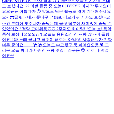
Cherish&IYKYK 1주차 활동 끄읏!
글릿~~ 오늘 인기가요 무대
도 보셨나요~?? 이번 활동 중 오늘이 IYKYK 마지막 무대였어
요오ㅠㅠ 아쉽다아 🥺 앞으로 남은 활동도 많이 기대해주세요
오~ ❣️❣️
글릿 ~ 내가 좋다구 ?? (feat. 김모카)
인기가요 보셨나요
~~?? 드디어 첫주차가 끝났는데 글릿 덕분에 재미있게 끝날 수
있었어요!! 정말 고마워용♡♡ 2주차도 화이팅!!!
오늘 쇼! 음악
중심 보셨나요오오???! 오늘도 응원소리 진~~짜 많~~이 들렸
어요!! 😍 노래 끝나고 글릿이 해주는 아일릿! 사랑해♡가 진짜
너무 좋아요ㅠㅠ 🥹 🥹 오늘도 수고했구 푹 쉬어요오옹 💖 그
리구 오늘 밤티라미수 진~~짜 맛있더라구용 😋 ㅎㅎ 다 먹었
어요^^