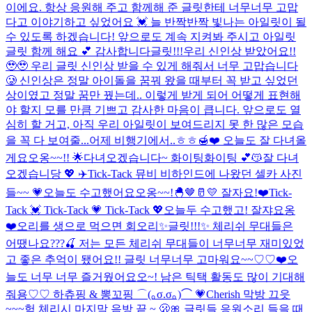
이에요. 항상 응원해 주고 함께해 준 글릿한테 너무너무 고맙
다고 이야기하고 싶었어요 💓 늘 반짝반짝 빛나는 아일릿이 될
수 있도록 하겠습니다! 앞으로도 계속 지켜봐 주시고 아일릿
글릿 함께 해요 💕 감사합니다
글릿!!!우리 신인상 받았어요!!
🥹🥹 우리 글릿 신인상 받을 수 있게 해줘서 너무 고맙습니다
🥲 신인상은 정말 아이돌을 꿈꿔 왔을 때부터 꼭 받고 싶었던
상이였고 정말 꿈만 꿨는데.. 이렇게 받게 되어 어떻게 표현해
야 할지 모를 만큼 기쁘고 감사한 마음이 큽니다. 앞으로도 열
심히 할 거고, 아직 우리 아일릿이 보여드리지 못 한 많은 모습
을 꼭 다 보여줄...
어제 비행기에서..ㅎㅎ🍯❤️ 오늘도 잘 다녀올
게요오옹~~!! 🌟
다녀오겠습니다~ 화이팅화이팅 💕😽
잘 다녀
오겠습니당 💖 ✈️
Tick-Tack 뮤비 비하인드에 나왔던 셀카 사진
들~~ 💗
오늘도 수고했어요오옹~~!🐣🤎🥛💛 잘자요!❤️
Tick-
Tack 💓 Tick-Tack 💗 Tick-Tack 💖
오늘두 수고했고! 잘쟈요옹
❤️
오리를 생으로 먹으면 회오리
✨글릿!!!✨ 체리쉬 무대들은
어땠나요???🍒 저는 모든 체리쉬 무대들이 너무너무 재미있었
고 좋은 추억이 됐어요!! 글릿 너무너무 고마워요~~♡♡❤️
오
늘도 너무 너무 즐거웠어요오~! 남은 틱택 활동도 많이 기대해
줘용♡♡ 하츄핑 & 뽕꼬핑 ⌒(｡σ.σ｡)⌒ 💗
Cherish 막방 끄읏
~~~
헉 체리시 마지막 음방 끝 ~ 🫢🎀 글릿들 응원소리 들을 때