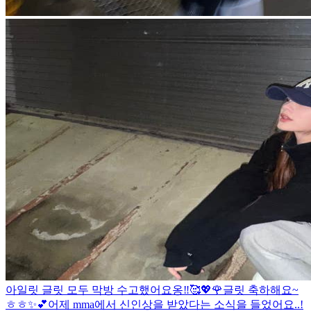
아일릿 글릿 모두 막방 수고했어요옹‼︎🥰💖🌹
글릿 축하해요~
ㅎㅎ✨💕
어제 mma에서 신인상을 받았다는 소식을 들었어요..!