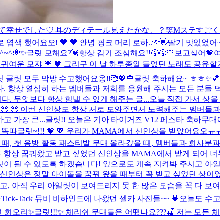
こえて幸せでした♡ 耳のディテール見えたかな、？笑
Mステすごく楽
염색 했어요오! 🖤 🖤 안녕 핑크 머리 로하..🩷👋
딸기 맛있었어~~
^~^💭✨
글릿 모해요?💓
항상 감기 조심해요!!🤧🤧🤍
보고싶어💖
^
귀여운 모쟈 💗 🖤 그리구 이 날 하루종일 들었던 노래도 공유할게요옹⋆̩*
 글릿 모두 막방 수고했어요옹‼︎🥰💖🌹
글릿 축하해요~ ㅎㅎ✨💕
 항상 열심히 하는 멤버들과 저희를 응원해 주시는 모든 분들 덕
 무엇보다 항상 힘낼 수 있게 해주는 글...
오늘 직접 가서 상을 
ㅠㅠㅠ 🥹 🥹 이번 신인상도 항상 서로 도와주면서 노력해주는 멤
 가장 큰...
글릿!! 오늘은 기아 타이거즈 V12 페스타 축하무
 똑따
글릿~!!! 💖 💖 우리가 MAMA에서 신인상을 받았어요오ㅠㅠ
 때, 첫 음방 활동 패스티발 무대 올라갔을 때, 멤버들과 회사분과
 후 항상 꿈꿔왔고 받고 싶었던 신인상을 MAMA에서 받게 되어 
이 될 수 있도록 하겠습니다! 앞으로도 계속 지켜봐 주시고 아일
 신인상은 정말 아이돌을 꿈꿔 왔을 때부터 꼭 받고 싶었던 상이
, 아직 우리 아일릿이 보여드리지 못 한 많은 모습을 꼭 다 보여줄
️
Tick-Tack 뮤비 비하인드에 나왔던 셀카 사진들~~ 💗
오늘도 수고했
면 회오리
✨글릿!!!✨ 체리쉬 무대들은 어땠나요???🍒 저는 모든