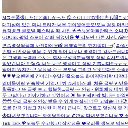
Mステ緊張したけど楽しかった 😝 ⭐ GLLITの掛け声も聞
대기실에 있던 미니 트리가 너무 귀여웠어요오!
오늘 검정 머리로 
뮤직뱅크 글로벌 페스티벌 때 사진 🌟🥽🫧
윤아틀란티스 소녀🦋
GOOSE 팝업 스토어 갈 때 찍었어용 🖤 각도만 다른 사진..?🤫^
연습영상찍을때 사진이에요📸 헤헿
앞모리 했지렁여 〰️
🫠
아일릿
번째 신인상을 받을 수 있게 되어 너무나 영광이고 감사드립니다.
은 고생과 노력해 주시는 회사 구성원분들께도 정말 감사드립니다.
받았습니다!!! 🥳 🥳 너무 너무 영광이고 정말 기쁩니다!!
떨어져 있지만 큰 응원을 주는 부모님 그리고 무엇보다도 소중하고
💗💗💗
오랜만에 긴머리⭐
수달인줄
오늘도 화이띡딱띠락 띠딱따
멤버들이랑 연습했던 기억, 데뷔 쇼케이스 때, 처음 글릿 만났을
활동하고 또 글릿 보고 행복한...
글릿 ~~ 안녕~ 원희에요 데뷔
무 고맙다고 이야기하고 싶었어요 💓 늘 반짝반짝 빛나는 아일릿
🥹🥹 우리 글릿 신인상 받을 수 있게 해줘서 너무 고맙습니다
모를 만큼 기쁘고 감사한 마음이 큽니다. 앞으로도 열심히 할 거고
🌟
다녀오겠습니다~ 화이팅화이팅 💕😽
잘 다녀오겠습니당 💖 ✈
Tick-Tack 💖
오늘두 수고했고! 잘쟈요옹 ❤️
오리를 생으로 먹으