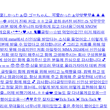
しかったぁ😊 ゴーちゃん。可愛かったぁ🩷🩵💙💜
🎄 🎄 🎄
🍓 ((이거 진짜 커요 ㅎㅎ
고글 로하 8년전 버전!! 🥽 🫧
💛💛💛
여러분 밖에 추우니까 따뜻하게 입고 다녀용♡
어제 SNOW
̣̩☂︎*̣̩⋆̩
🖤.•♬ 🐈‍⬛
글릿~~☆밥 먹었어요??? 이거 체리쉬
어제 mma에서 신인상을 받았다는 소식을 들었어요..! 이렇게 두
분에 받을 수 있었다고 생각합니다! 💕 그리고 저희를 위해 많
받지 못해 아쉽지만!! 저희 아일릿이 MMA 2024에서 신인상을
버들과 저희 생각 많이 해주시고 함께 고생해주시는 회사 구성원분들
대에 섰어요! 함께 즐겨주신 모든 분들께 진심으로 감사합니다 💕
ㅠㅠ 🥹 🥹 🥹 🥹 상을 받으러 무대로 올라가자마자 데뷔 전에
 글릿들이 함께 컴백을 위해 버티고 노력했을 때, 컴백 하고 또
너무나 영광이에요. 항상 응원해 주고 함께해 준 글릿한테 너무너
릿 글릿 함께 해요 💕 감사합니다
글릿!!!우리 신인상 받았어요!!
였고 정말 꿈만 꿨는데.. 이렇게 받게 되어 어떻게 표현해야 할지
...
어제 비행기에서..ㅎㅎ🍯❤️ 오늘도 잘 다녀올게요오옹~~!!
어요오옹~~!🐣🤎🥛💛 잘자요!❤️
Tick-Tack 💓 Tick-Tack 💗
 체리쉬 무대들이 너무너무 재미있었고 좋은 추억이 됐어요!! 글릿