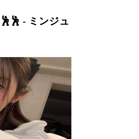
🕺🕺 - ミンジュ