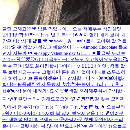
글릿 모해요?? 💗 밥은 먹었나아….오늘 저메추는 삼겹살덮
밥!!!!!
반짝 반짝~~!!✨✨ 별 가득~~!!🌟🌟
저 멀리 네가 보여 내
맘은 비상사태 🚨​
🍫 💙 💔
おやすみー💤
얘들아 고마워 잘 먹을
게!! 🌸 🩷 정말 개성있고 예술적이다 ~~
Almond Chocolate 들으
면서 자볼까 💤 🩷
happy Valentine day GLLIT 💓🍫
글릿 노려보
기 ✨👀
礼♡爱♡GLLIT
글릿~~~!! 오늘도 수고했어요오옹!!! 🥰
푹 쉬구! 내일도 화이팅합시댜아아~ ☺️ ❤️‍🔥
🎶🎵✳︎
어잇.. 종료 잘
못 눌렀어요ㅜㅜㅜ 그렇지만 콘텐츠가 없어 이대로 스무스하
게 히히 라이브 종료하겠습니다 감사합니다 ^-^ 💓💓💓
이렇게
빛나는 핌플패치인지 몰랐지..
🐑🐑🐑
눈놀이.. 그리고 그 후 ..
☃️❄💓
첫! 눈이 내려와~요 🤍☃️🖤
생일 축하해주셔서 감사합니
다 🥺 ❣️ 글릿~~!! 사랑해요오오옹 🥰 💕
🦉🦉🦉
길 찾는 모카찌
옆에서 춤 추기~(ง ˙˘˙ )ว(ง ˙˘˙ )ว(ง ˙˘˙ )ว🎶
💟 🦉 💟 🌟 오늘부터
2월이디아아아아!!!✨
새해 복 많이 받으세요옹!! ☺️ 💕
여러분
~~ 새해복 많이 받으세요~~ 😘
아씨가문 첫째 문안인사 드리
옵니다~ 글릿 새해 복 많~이 받으소서🩷
눈 온다아☃️ ☃️
오늘도