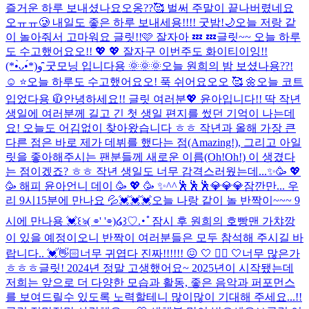
즐거운 하루 보내셨나요오옹??🥰 벌써 주말이 끝나버렸네요
오ㅠㅠ🥲 내일도 좋은 하루 보내세용!!!! 굿밤!🌙
오늘 저랑 같
이 놀아줘서 고마워요 글릿!!🩷 잘자아 💤 💤
글릿~~ 오늘 하루
도 수고했어요오!! 💖 💖 잘자구 이번주도 화이티이잉!!‎⁦‪‎⁦‪
(*•̀ᴗ•́*)و ̑̑
굿모닝 입니다용 🌞🌞🌞
오늘 원희의 밤 보셨나용??!
☺️ ⭐
오늘 하루도 수고했어요오! 푹 쉬어요오오 🥰 🌼
오늘 코트
입었다용 🧥
안녕하세요!! 글릿 여러분💖 윤아입니다!! 딱 작년
생일에 여러분께 길고 긴 첫 생일 편지를 썼던 기억이 나는데
요! 오늘도 어김없이 찾아왔습니다 ㅎㅎ 작년과 올해 가장 큰
다른 점은 바로 제가 데뷔를 했다는 점(Amazing!), 그리고 아일
릿을 좋아해주시는 팬분들께 새로운 이름(Oh!Oh!) 이 생겼다
는 점이겠죠? ㅎㅎ 작년 생일도 너무 감격스러웠는데...
✨🥳 💖
🥳 해피 윤아언니 데이 🥳 💖 🥳 ✨
^^
🕺🕺🕺
💎💎💎
잠깐만... 우
리 9시15분에 만나요 💦💓💓💓
오늘 나랑 같이 놀 반짝이~~~ 9
시에 만나용 💓
꒰ঌ( ⌯' '⌯)໒꒱♡.･ﾟ
잠시 후 원희의 호빵맨 가챠깡
이 있을 예정이오니 반짝이 여러분들은 모두 참석해 주시길 바
랍니다.. 💓👋🏻
너무 귀엽다 진짜!!!!!! 😖 🤍 🤦‍♀️ 🤍
너무 많은가
ㅎㅎㅎ
글릿! 2024년 정말 고생했어요~ 2025년이 시작됐는데
저희는 앞으로 더 다양한 모습과 활동, 좋은 음악과 퍼포먼스
를 보여드릴수 있도록 노력할테니 많이많이 기대해 주세요...!!