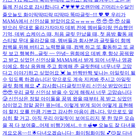
들께 진심으로 감사합니다 💕
💗💗💗
오랜만에 긴머리⭐
수달인
줄
오늘도 화이띡딱띠락 띠딱따 똑따
글릿~!!! 💖 💖 우리가
MAMA에서 신인상을 받았어요오ㅠㅠㅠㅠ 🥹 🥹 🥹 🥹 상을
받으러 무대로 올라가자마자 데뷔 전에 멤버들이랑 연습했던
기억, 데뷔 쇼케이스 때, 처음 글릿 만났을 때, 첫 음방 활동 패
스티발 무대 올라갔을 때, 멤버들과 회사분과 글릿들이 함께
컴백을 위해 버티고 노력했을 때, 컴백 하고 또 활동하고 또 글
릿 보고 행복한...
글릿 ~~ 안녕~ 원희에요 데뷔 후 항상 꿈꿔왔
고 받고 싶었던 신인상을 MAMA에서 받게 되어 너무나 영광
이에요. 항상 응원해 주고 함께해 준 글릿한테 너무너무 고맙
다고 이야기하고 싶었어요 💓 늘 반짝반짝 빛나는 아일릿이 될
수 있도록 하겠습니다! 앞으로도 계속 지켜봐 주시고 아일릿
글릿 함께 해요 💕 감사합니다
글릿!!!우리 신인상 받았어요!!
🥹🥹 우리 글릿 신인상 받을 수 있게 해줘서 너무 고맙습니다
🥲 신인상은 정말 아이돌을 꿈꿔 왔을 때부터 꼭 받고 싶었던
상이였고 정말 꿈만 꿨는데.. 이렇게 받게 되어 어떻게 표현해
야 할지 모를 만큼 기쁘고 감사한 마음이 큽니다. 앞으로도 열
심히 할 거고, 아직 우리 아일릿이 보여드리지 못 한 많은 모습
을 꼭 다 보여줄...
어제 비행기에서..ㅎㅎ🍯❤️ 오늘도 잘 다녀올
게요오옹~~!! 🌟
다녀오겠습니다~ 화이팅화이팅 💕😽
잘 다녀