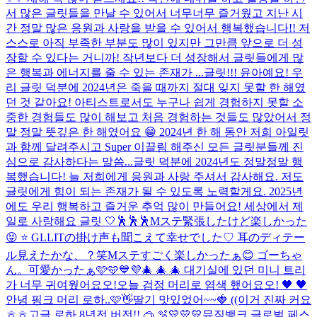
서 많은 글릿들을 만날 수 있어서 너무너무 즐거웠고 지난 시
간 정말 많은 응원과 사랑을 받을 수 있어서 행복했습니다!! 저
스스로 아직 부족한 부분도 많이 있지만 그만큼 앞으로 더 성
장할 수 있다는 거니까! 작년보다 더 성장해서 글릿들에게 많
은 행복과 에너지를 줄 수 있는 존재가 ...
글릿!!! 윤아예요! 우
리 글릿 덕분에 2024년은 죽을 때까지 절대 잊지 못할 한 해였
던 것 같아요! 아티스트로서도 누구나 쉽게 경험하지 못할 소
중한 경험들도 많이 해보고 처음 경험하는 것들도 많았어서 정
말 정말 뜻깊은 한 해였어요 😁 2024년 한 해 동안 저희 아일릿
과 함께 달려주시고 Super 이끌림 해주신 모든 글릿분들께 진
심으로 감사하다는 말씀...
글릿 덕분에 2024년도 정말정말 행
복했습니다! 늘 저희에게 응원과 사랑 주셔서 감사해요. 저도
글릿에게 힘이 되는 존재가 될 수 있도록 노력할게요. 2025년
에도 우리 행복하고 즐거운 추억 많이 만들어요! 세상에서 제
일로 사랑해요 글릿 🤍
🕺🕺🕺
Mステ緊張したけど楽しかった
😝 ⭐ GLLITの掛け声も聞こえて幸せでした♡ 耳のディテー
ル見えたかな、？笑
Mステすごく楽しかったぁ😊 ゴーちゃ
ん。可愛かったぁ🩷🩵💙💜
🎄 🎄 🎄 대기실에 있던 미니 트리
가 너무 귀여웠어요오!
오늘 검정 머리로 염색 했어요오! 🖤 🖤
안녕 핑크 머리 로하..🩷👋
딸기 맛있었어~~🍓 ((이거 진짜 커요
ㅎㅎ
고글 로하 8년전 버전!! 🥽 🫧
💛💛💛
뮤직뱅크 글로벌 페스