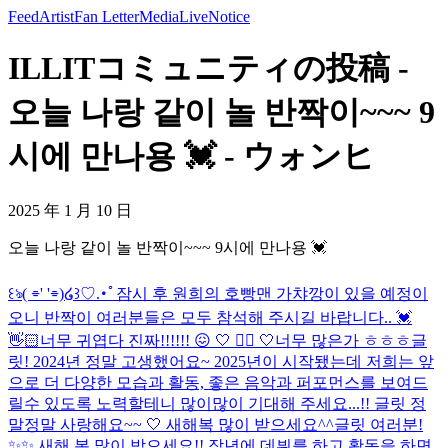
Feed
Artist
Fan Letter
Media
Live
Notice
ILLITコミュニティの投稿 -
오늘 나랑 같이 놀 반짝이~~~ 9
시에 만나용 💓 - ウォンヒ
2025 年 1 月 10 日
오늘 나랑 같이 놀 반짝이~~~ 9시에 만나용 💓
꒰ঌ( ⌯' '⌯)໒꒱♡.･ﾟ
잠시 후 원희의 호빵맨 가챠깡이 있을 예정이
오니 반짝이 여러분들은 모두 참석해 주시길 바랍니다.. 💓
👋🏻
너무 귀엽다 진짜!!!!!! 😖 🤍 🤦‍♀️ 🤍
너무 많은가 ㅎㅎㅎ
글
릿! 2024년 정말 고생했어요~ 2025년이 시작됐는데 저희는 앞
으로 더 다양한 모습과 활동, 좋은 음악과 퍼포먼스를 보여드
릴수 있도록 노력할테니 많이많이 기대해 주세요...!! 글릿 정
말정말 사랑해요~~ 🤍 새해복 많이 받으세요^^
글릿 여러분!
✨✨ 새해 복 많이 받으세요!! 작년에 데뷔를 하고 활동을 하면