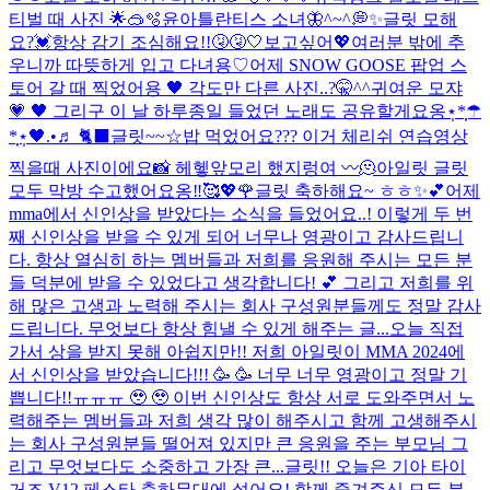
티벌 때 사진 🌟🥽🫧
윤아틀란티스 소녀🦋
^~^💭✨
글릿 모해
요?💓
항상 감기 조심해요!!🤧🤧🤍
보고싶어💖
여러분 밖에 추
우니까 따뜻하게 입고 다녀용♡
어제 SNOW GOOSE 팝업 스
토어 갈 때 찍었어용 🖤 각도만 다른 사진..?🤫^^
귀여운 모쟈
💗 🖤 그리구 이 날 하루종일 들었던 노래도 공유할게요옹⋆̩*̣̩☂︎
*̣̩⋆̩
🖤.•♬ 🐈‍⬛
글릿~~☆밥 먹었어요??? 이거 체리쉬 연습영상
찍을때 사진이에요📸 헤헿
앞모리 했지렁여 〰️
🫠
아일릿 글릿
모두 막방 수고했어요옹‼︎🥰💖🌹
글릿 축하해요~ ㅎㅎ✨💕
어제
mma에서 신인상을 받았다는 소식을 들었어요..! 이렇게 두 번
째 신인상을 받을 수 있게 되어 너무나 영광이고 감사드립니
다. 항상 열심히 하는 멤버들과 저희를 응원해 주시는 모든 분
들 덕분에 받을 수 있었다고 생각합니다! 💕 그리고 저희를 위
해 많은 고생과 노력해 주시는 회사 구성원분들께도 정말 감사
드립니다. 무엇보다 항상 힘낼 수 있게 해주는 글...
오늘 직접
가서 상을 받지 못해 아쉽지만!! 저희 아일릿이 MMA 2024에
서 신인상을 받았습니다!!! 🥳 🥳 너무 너무 영광이고 정말 기
쁩니다!!ㅠㅠㅠ 🥹 🥹 이번 신인상도 항상 서로 도와주면서 노
력해주는 멤버들과 저희 생각 많이 해주시고 함께 고생해주시
는 회사 구성원분들 떨어져 있지만 큰 응원을 주는 부모님 그
리고 무엇보다도 소중하고 가장 큰...
글릿!! 오늘은 기아 타이
거즈 V12 페스타 축하무대에 섰어요! 함께 즐겨주신 모든 분