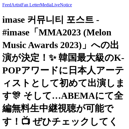
Feed
Artist
Fan Letter
Media
Live
Notice
imase 커뮤니티 포스트 -
#imase「MMA2023 (Melon
Music Awards 2023)」への出
演が決定！✨ 韓国最大級のK-
POPアワードに日本人アーテ
ィストとして初めて出演しま
す🎊 そして…ABEMAにて全
編無料生中継視聴が可能で
す！📺 ぜひチェックしてく