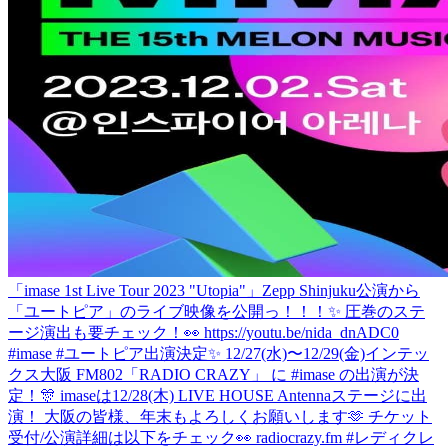
「imase 1st Live Tour 2023 "Utopia"」Zepp Shinjuku公演から
「ユートピア」のライブ映像を公開っ！！！✨ 圧巻のステ
ージ演出も要チェック！👀 https://youtu.be/nida_dnADC0
#imase #ユートピア
出演決定✨ 12/27(水)〜12/29(金)インテッ
クス大阪 FM802「RADIO CRAZY」 に #imase の出演が決
定！🎊 imaseは12/28(木) LIVE HOUSE Antennaステージに出
演！ 大阪の皆様、年末もよろしくお願いします🫶 チケット
受付/公演詳細は以下をチェック👀 radiocrazy.fm #レディクレ