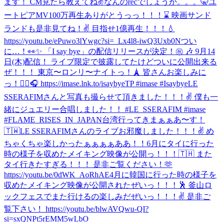
ます！ CM見たら教えてね✌️
なんのrecでしょうか。。。🤫
ユ
ートピアMV100万再生ありがとうっっ！！！⌛️ 映画サンド
ランドも是非見てね！✌️ 目指せ1億再生！！！💧
https://youtu.be/ePuwo3lYwgc?si=_Lx4l8-iwQ3Uxb0N
つい
に…！👀✨ 「I say bye」の配信リリースが決定！㊗️ 🎶 9月14
日(木)配信！ ライブ限定で披露してたけどついに公開出来る
ぜ！！！ 東京〜ロンリ〜ナイトっ！🗼 皆さんお楽しみに
っ！✌🏼🎧 https://imase.lnk.to/isaybyeTP #imase #Isaybye
LE
SSERAFIMさんと写真も撮らせて頂きました！！！✌ 僕も一
緒にジュエリー合唱しました！！ #LE_SSERAFIM #imase
#FLAME_RISES_IN_JAPAN
台湾行ってきまぁぁあ〜す！
🇹🇼
LE SSERAFIMさんのライブお邪魔しました！！！✌️ め
ちゃくちゃ楽しかったぁぁぁぁああ！！
6月にタイに行った
時の様子を収めたメイキング映像が公開っ！！！🇹🇭 また
タイ行きたすぎる！！！ 是非ご覧ください！🫶
https://youtu.be/0dWK_AoRhAE
4月に韓国に行った時の様子を
収めたメイキング映像が公開されたぜいっ！！！🕺 釜山ロ
ックフェスでまた行けるの楽しみだぜいっ！！！✌️ 是非ご
覧下さい！ https://youtu.be/blwAVQwu-QI?
si=sxQNPt5rEMM5wLbO