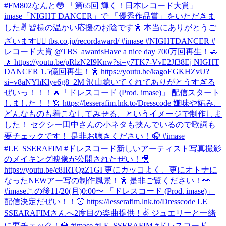
#FM802
なんと😳 「第65回 輝く！日本レコード大賞」
imase「NIGHT DANCER」で 「優秀作品賞」をいただきま
した✌️ 皆様の温かい応援のお陰です🕺 本当にありがとうご
ざいます❤️‍🔥 tbs.co.jp/recordaward/ #imase #NIGHTDANCER #
レコード大賞 @TBS_awards
Have a nice day 700万回再生！🚗
🚶 https://youtu.be/pRlzN2I9Knw?si=y7TK7-VvE2Jf38Ej NIGHT
DANCER 1.5億回再生！🕺 https://youtu.be/kagoEGKHZvU?
si=v8aNYhKlye6g8_2M 沢山聴いてくれてありがとうすぎる
ぜいっ！！！🔥
「ドレスコード (Prod. imase)」 配信スタート
しました！！👗 https://lesserafim.lnk.to/Dresscode 嫌味や妬み、
どんなものも着こなしてみせる、というイメージで制作しま
した！ セクシー田中さんの小ネタも挟んでいるので歌詞も
要チェックです！ 是非お聴きください！🎧 #imase
#LE_SSERAFIM #ドレスコード
新しいアーティスト写真撮影
のメイキング映像が公開されたぜい！🎥
https://youtu.be/c8IRTQzZ1GI 更にカッコよく、更にオトナに
なったNEWアー写の制作風景！🕺 是非ご覧ください！👀
#imase
この後11/20(月)0:00〜 「ドレスコード (Prod. imase)」
配信決定だぜい！！👗 https://lesserafim.lnk.to/Dresscode LE
SSEARAFIMさんへ2度目の楽曲提供！✌️ ジュエリーと一緒
に要チェック！💎 #imase #LE_SSERAFIM #ドレスコード