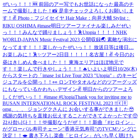
ぜいっ！！！🆕 前回のアー写でもお世話になった最高のチ
ームで撮影しました！📸 是非チェックよろしくお願いしま
す！✌️ Photo：フジイセイヤ Hair Make：向井大輔 Stylist：
RIKU OSHIMA #imase
明日ツアーファイナル楽しみだぜい
っ！！！みんなで踊りましょう！🕺Utopia！！！！
NHK
WORLD-JAPAN Music Festival 2023 公開収録🌏 素敵な演出に
なってます！！！楽しかったぜいっ！！ 放送日等は後日…
お楽しみに！🕺✨
ツアー2日目！！！！名古屋！✌️ 今日のお
昼はきしめん食べました！！ 東海エリアはほぼ地元で
す！！楽しんで行きやしょう！！！🔥
いよいよ明日10/26(木)
からスタートの「imase 1st Live Tour 2023 "Utopia"」のキービ
ジュアルを公開っ！！👀 ロンTやタオルなどのツアーグッズ
にもなっているかわちぃデザイン✌ 明日からのツアーよろ
しくだぜいっ！！ #imase #Utopia
Thank you for inviting me to
BUSAN INTERNATIONAL ROCK FESTIVAL 2023 !!🇰🇷
omg、、、 ジョングクさんに お会いする事ができました🥹
感謝の気持ちを直接お伝えすることができてよかったです🥺
감사합니다！！！🫶
撮影なうだぜ！！！
新曲「#ヒロイン」
がグローバル寿司チェーン"香港元気寿司"のTVCMソングに
決定！！🍣 書き下ろし楽曲「ヒロイン」がいち早く聴けち