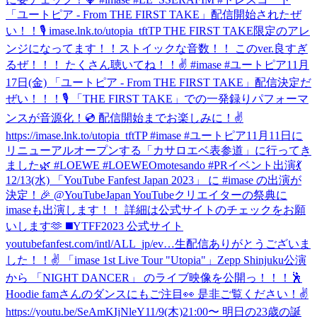
「ユートピア - From THE FIRST TAKE」配信開始されたぜ
い！！🎙 imase.lnk.to/utopia_tftTP THE FIRST TAKE限定のアレ
ンジになってます！！ストイックな音数！！ このver.良すぎ
るぜ！！！ たくさん聴いてね！！✌️ #imase #ユートピア
11月
17日(金) 「ユートピア - From THE FIRST TAKE」配信決定だ
ぜい！！！🎙 「THE FIRST TAKE」での一発録りパフォーマ
ンスが音源化！💿 配信開始までお楽しみに！✌️
https://imase.lnk.to/utopia_tftTP #imase #ユートピア
11月11日に
リニューアルオープンする「カサロエベ表参道」に行ってき
ました🌿 #LOEWE #LOEWEOmotesando #PR
イベント出演💃
12/13(水) 「YouTube Fanfest Japan 2023」 に #imase の出演が
決定！🎉 @YouTubeJapan YouTubeクリエイターの祭典に
imaseも出演します！！ 詳細は公式サイトのチェックをお願
いします🫶 ◼️YTFF2023 公式サイト
youtubefanfest.com/intl/ALL_jp/ev…
生配信ありがとうございま
した！！✌️ 「imase 1st Live Tour "Utopia"」Zepp Shinjuku公演
から 「NIGHT DANCER」 のライブ映像を公開っ！！！🕺
Hoodie famさんのダンスにもご注目👀 是非ご覧ください！✌️
https://youtu.be/SeAmKIjNleY
11/9(木)21:00〜 明日の23歳の誕