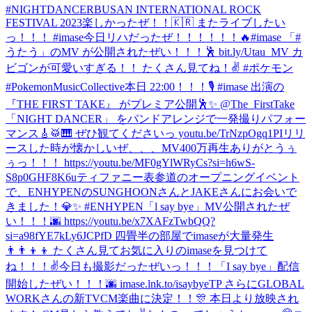
#NIGHTDANCER
BUSAN INTERNATIONAL ROCK
FESTIVAL 2023楽しかったぜ！！🇰🇷 またライブしたい
っ！！！ #imase
今日リハだったぜ！！！！！！🔥
#imase 「#
うたう」のMV が公開されたぜい！！！🕺 bit.ly/Utau_MV カ
ビゴンが可愛いすぎる！！ たくさん見てね！✌️ #ポケモン
#PokemonMusicCollective
本日 22:00！！！🎙️ #imase 出演の
『THE FIRST TAKE』 がプレミア公開🕺✨ @The_FirstTake
「NIGHT DANCER」 をバンドアレンジで一発撮りパフォー
マンス🎸🥁🎹 ぜひ観てくださいっ youtu.be/TrNzpOgq1PI
リリ
ースした時が懐かしいぜ、、、MV400万再生ありがとうぅ
ぅっ！！！ https://youtu.be/MF0gYlWRyCs?si=h6wS-
S8p0GHF8K6u
ティファニー表参道のオープニングイベント
で、ENHYPENのSUNGHOONさんとJAKEさんにお会いで
きました！💎✨ #ENHYPEN
「l say bye」MV公開されたぜ
い！！！🌆 https://youtu.be/x7XAFzTwbQQ?
si=a98fYE7kLy6JCPfD 四畳半の部屋でimaseが大量発生
👨‍👨‍👦‍👦 たくさん見てお気に入りのimaseを見つけて
ね！！！✌️
今日も撮影だったぜいっ！！！
「I say bye」配信
開始したぜい！！！🌆 imase.lnk.to/isaybyeTP さらにGLOBAL
WORKさんの新TVCM楽曲に決定！！🎊 本日より放映され