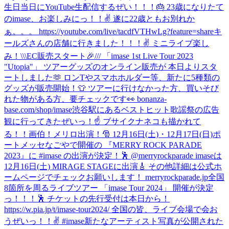
生日当日にYouTube生配信するぜい！！！🎂 23歳になりたて
のimase、お楽しみにっ！！✌️ 遂に22歳ともお別れか
ぁ。。。 https://youtube.com/live/tacdfVTHwLg?feature=share
キ
ールズさんの店舗に行きました！！！✌️ ミニライブ楽し
み！
\\\EC販売スタート🎉/// 「imase 1st Live Tour 2023
"Utopia"」 ツアーグッズのオンライン販売が 本日よりスタ
ートしました🫶 ロンTやスマホホルダー等、新たに5種類の
グッズが販売開始！👕 ツアーに行けなかった方、買いそび
れた物がある方、要チェックです👀 bonanza-
base.com/shop/imase
渋谷駅にあるベストヒット歌謡祭の広告
観に行ってきたぜいっ！☝️ ブサイクナネコも描かれて
る！！画伯！
メリロ出演！🎅 12月16日(土)・12月17日(日)ポ
ートメッセなごやで開催の 『MERRY ROCK PARADE
2023』に #imase の出演が決定！🕺 @merryrockparade imaseは
12月16日(土) MIRAGE STAGEに出演🎸 その他詳細は公式ホ
ームページでチェックお願いします！ merryrockparade.jp
全国
8箇所を周るライブツアー 「imase Tour 2024」 開催が決定
っ！！！🕺 チケットの先行受付は本日から！
https://w.pia.jp/t/imase-tour2024/ 全国の皆、ライブ会場で会お
うぜいっ！！✌️ #imase
新たなアーティスト写真が公開された