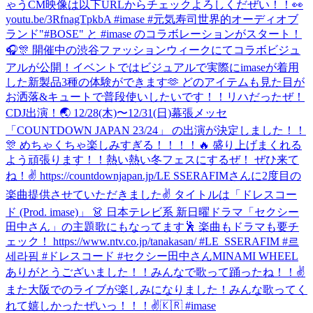
ゃうCM映像は以下URLからチェックよろしくだぜい！！👀
youtu.be/3RfnagTpkbA #imase #元気寿司
世界的オーディオブ
ランド"#BOSE" と #imase のコラボレーションがスタート！
🎧🎊 開催中の渋谷ファッションウィークにてコラボビジュ
アルが公開！イベントではビジュアルで実際にimaseが着用
した新製品3種の体験ができます🫶 どのアイテムも見た目が
お洒落&キュートで普段使いしたいです！！
リハだったぜ！
CDJ出演！🌏 12/28(木)〜12/31(日)幕張メッセ
「COUNTDOWN JAPAN 23/24」 の出演が決定しました！！
🎊 めちゃくちゃ楽しみすぎる！！！！🔥 盛り上げまくれる
よう頑張ります！！熱い熱い冬フェスにするぜ！ ぜひ来て
ね！✌️ https://countdownjapan.jp/
LE SSERAFIMさんに2度目の
楽曲提供させていただきました✌️ タイトルは「ドレスコー
ド (Prod. imase)」 👗 日本テレビ系 新日曜ドラマ「セクシー
田中さん」の主題歌にもなってます🕺 楽曲もドラマも要チ
ェック！ https://www.ntv.co.jp/tanakasan/ #LE_SSERAFIM #르
세라핌 #ドレスコード #セクシー田中さん
MINAMI WHEEL
ありがとうございました！！みんなで歌って踊ったね！！✌️
また大阪でのライブが楽しみになりました！
みんな歌ってく
れて嬉しかったぜいっ！！！✌️🇰🇷 #imase