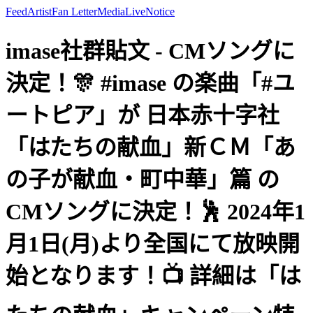
Feed
Artist
Fan Letter
Media
Live
Notice
imase社群貼文 - CMソングに
決定！🎊 #imase の楽曲「#ユ
ートピア」が 日本赤十字社
「はたちの献血」新ＣＭ「あ
の子が献血・町中華」篇 の
CMソングに決定！🕺 2024年1
月1日(月)より全国にて放映開
始となります！📺 詳細は「は