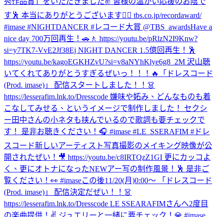
秀作品賞」をいただきました✌️ 皆様の温かい応援のお陰で
す🕺 本当にありがとうございます❤️‍🔥 tbs.co.jp/recordaward/
#imase #NIGHTDANCER #レコード大賞 @TBS_awards
Have a
nice day 700万回再生！🚗🚶 https://youtu.be/pRlzN2I9Knw?
si=y7TK7-VvE2Jf38Ej NIGHT DANCER 1.5億回再生！🕺
https://youtu.be/kagoEGKHZvU?si=v8aNYhKlye6g8_2M 沢山聴
いてくれてありがとうすぎるぜいっ！！！🔥
「ドレスコード
(Prod. imase)」 配信スタートしました！！👗
https://lesserafim.lnk.to/Dresscode 嫌味や妬み、どんなものも着
こなしてみせる、というイメージで制作しました！ セクシ
ー田中さんの小ネタも挟んでいるので歌詞も要チェックで
す！ 是非お聴きください！🎧 #imase #LE_SSERAFIM #ドレ
スコード
新しいアーティスト写真撮影のメイキング映像が公
開されたぜい！🎥 https://youtu.be/c8IRTQzZ1GI 更にカッコよ
く、更にオトナになったNEWアー写の制作風景！🕺 是非ご
覧ください！👀 #imase
この後11/20(月)0:00〜 「ドレスコード
(Prod. imase)」 配信決定だぜい！！👗
https://lesserafim.lnk.to/Dresscode LE SSEARAFIMさんへ2度目
の楽曲提供！✌️ ジュエリーと一緒に要チェック！💎 #imase