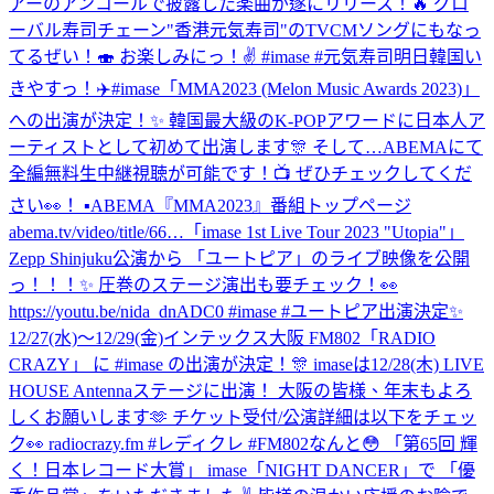
アーのアンコールで披露した楽曲が遂にリリース！🔥 グロ
ーバル寿司チェーン"香港元気寿司"のTVCMソングにもなっ
てるぜい！🍣 お楽しみにっ！✌️ #imase #元気寿司
明日韓国い
きやすっ！✈️
#imase「MMA2023 (Melon Music Awards 2023)」
への出演が決定！✨ 韓国最大級のK-POPアワードに日本人ア
ーティストとして初めて出演します🎊 そして…ABEMAにて
全編無料生中継視聴が可能です！📺 ぜひチェックしてくだ
さい👀！ ▪︎ABEMA『MMA2023』番組トップページ
abema.tv/video/title/66…
「imase 1st Live Tour 2023 "Utopia"」
Zepp Shinjuku公演から 「ユートピア」のライブ映像を公開
っ！！！✨ 圧巻のステージ演出も要チェック！👀
https://youtu.be/nida_dnADC0 #imase #ユートピア
出演決定✨
12/27(水)〜12/29(金)インテックス大阪 FM802「RADIO
CRAZY」 に #imase の出演が決定！🎊 imaseは12/28(木) LIVE
HOUSE Antennaステージに出演！ 大阪の皆様、年末もよろ
しくお願いします🫶 チケット受付/公演詳細は以下をチェッ
ク👀 radiocrazy.fm #レディクレ #FM802
なんと😳 「第65回 輝
く！日本レコード大賞」 imase「NIGHT DANCER」で 「優