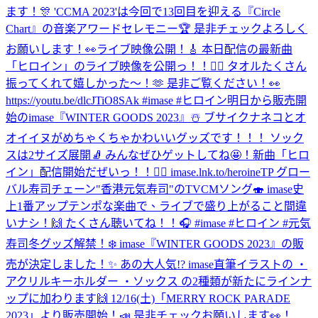
ます！🎊 'CCMA 2023'は今回で13回目を迎える『Circle
Chart』の音楽アワードセレモニー🏆 是非チェックよろしく
お願いします！👀
ライブ映像公開！🎸 本日配信の最新曲
「ヒロイン」のライブ映像を公開っ！！🦸‍♀️ タオルたくさん
振ってくれて嬉しかった〜！🫶 是非ご覧ください！👀
https://youtu.be/dlcJTiO8SAk #imase #ヒロイン
明日から販売開
始のimase『WINTER GOODS 2023』☃️ ブサイクナネコとオ
オイイヌがめちゃくちゃかわいいグッズです！！！ ソック
スは2サイズ展開🧦 みんなぜひゲットしてね🤩！
新曲「ヒロ
イン」配信開始だぜいっ！！🦸‍♀️ imase.lnk.to/heroineTP グロー
バル寿司チェーン"香港元気寿司"のTVCMソング🍣 imase史
上1番アップテンポな楽曲で、ライブで盛り上がること間違
いナシ！🙌 たくさん聴いてね！！🎧 #imase #ヒロイン #元気
寿司
冬グッズ解禁！❄️ imase『WINTER GOODS 2023』の販
売が決定しました！✨ あの大人気!? imase直筆イラストの ・
アクリルキーホルダー ・ソックス の2種類が新たにラインナ
ップに加わります🙌 12/16(土)「MERRY ROCK PARADE
2023」より販売開始！📣 是非チェックお願いします👀！