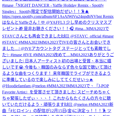
#imase
「NIGHT DANCER - Yaffle Holiday Remix - Spotify
Singles」 Spotify限定で配信開始だぜい！！🕺🎄
https://open.spotify.com/album/6F1AsAlWiVu24npdbNVbnt Remix
はなんとYaffleさん！🫶 @YAFFL3 少し早めのクリスマスプ
レゼント🎁 是非お聴きください！！🎧 #ima...
MMA2023で
STAYCさんとも再会できました🙌🏻 @STAYC_official #imase
#STAYC #MMA2023
MMA2023でIVEの皆さんとお会いでき
ました…❕ @IVEアカウントタグ ステージとっても素敵でし
た✨ #imase #IVE #MMA2023
改めて…MMA2023ありがとうご
ざいました❕ 日本人アーティスト初の出場と受賞、本当に嬉
しいです😭 今後も、韓国のみならず色々な国で聴いて頂け
るような曲をつくります！ 来年韓国でライブができるよう
に準備しているので楽しみにしててくだせいっ🔥
@Hoodiefamfam @melon #MMA2023
MMA2023で、『J-POP
Favorite Artist』を受賞させて頂きました❕ スピーチめちゃく
ちゃ緊張したぜぃ、、、！ これからもたくさんの方々に聴
いていただけるよう、頑張ります🙌🏻 @melon #MMA2023
新
曲「#ヒロイン」の配信が12月15日(金)に決定っ！！！🕺 ツ