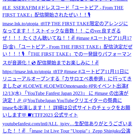
#LE_SSERAFIM #ドレスコード
「ユートピア - From THE
FIRST TAKE」配信開始されたぜい！！🎙
imase.lnk.to/utopia_tftTP THE FIRST TAKE限定のアレンジに
なってます！！ストイックな音数！！ このver.良すぎる
ぜ！！！ たくさん聴いてね！！✌️ #imase #ユートピア
11月17
日(金) 「ユートピア - From THE FIRST TAKE」配信決定だぜ
い！！！🎙 「THE FIRST TAKE」での一発録りパフォーマン
スが音源化！💿 配信開始までお楽しみに！✌️
https://imase.lnk.to/utopia_tftTP #imase #ユートピア
11月11日に
リニューアルオープンする「カサロエベ表参道」に行ってき
ました🌿 #LOEWE #LOEWEOmotesando #PR
イベント出演💃
12/13(水) 「YouTube Fanfest Japan 2023」 に #imase の出演が
決定！🎉 @YouTubeJapan YouTubeクリエイターの祭典に
imaseも出演します！！ 詳細は公式サイトのチェックをお願
いします🫶 ◼️YTFF2023 公式サイト
youtubefanfest.com/intl/ALL_jp/ev…
生配信ありがとうございま
した！！✌️ 「imase 1st Live Tour "Utopia"」Zepp Shinjuku公演