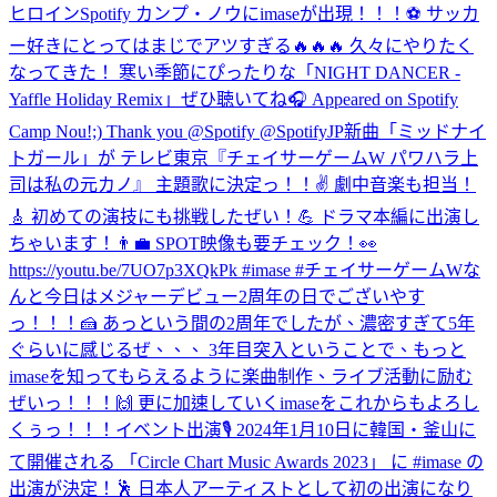
ヒロイン
Spotify カンプ・ノウにimaseが出現！！！⚽️ サッカ
ー好きにとってはまじでアツすぎる🔥🔥🔥 久々にやりたく
なってきた！ 寒い季節にぴったりな「NIGHT DANCER -
Yaffle Holiday Remix」ぜひ聴いてね🎧 Appeared on Spotify
Camp Nou!;) Thank you @Spotify @SpotifyJP
新曲「ミッドナイ
トガール」が テレビ東京『チェイサーゲームW パワハラ上
司は私の元カノ』 主題歌に決定っ！！✌️ 劇中音楽も担当！
🎸 初めての演技にも挑戦したぜい！💪 ドラマ本編に出演し
ちゃいます！👨‍💼 SPOT映像も要チェック！👀
https://youtu.be/7UO7p3XQkPk #imase #チェイサーゲームW
な
んと今日はメジャーデビュー2周年の日でございやす
っ！！！🍰 あっという間の2周年でしたが、濃密すぎて5年
ぐらいに感じるぜ、、、 3年目突入ということで、もっと
imaseを知ってもらえるように楽曲制作、ライブ活動に励む
ぜいっ！！！🙌 更に加速していくimaseをこれからもよろし
くぅっ！！！
イベント出演🎙 2024年1月10日に韓国・釜山に
て開催される 「Circle Chart Music Awards 2023」 に #imase の
出演が決定！🕺 日本人アーティストとして初の出演になり