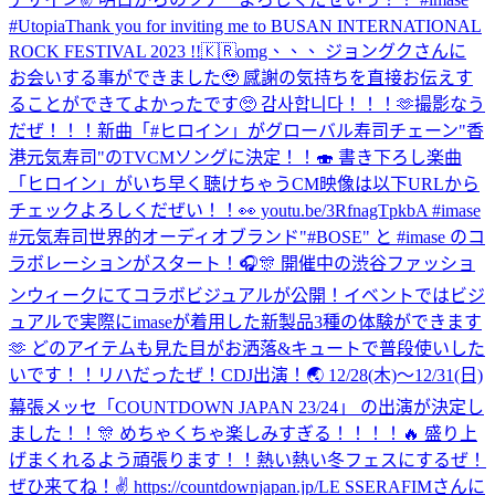
#Utopia
Thank you for inviting me to BUSAN INTERNATIONAL
ROCK FESTIVAL 2023 !!🇰🇷
omg、、、 ジョングクさんに
お会いする事ができました🥹 感謝の気持ちを直接お伝えす
ることができてよかったです🥺 감사합니다！！！🫶
撮影なう
だぜ！！！
新曲「#ヒロイン」がグローバル寿司チェーン"香
港元気寿司"のTVCMソングに決定！！🍣 書き下ろし楽曲
「ヒロイン」がいち早く聴けちゃうCM映像は以下URLから
チェックよろしくだぜい！！👀 youtu.be/3RfnagTpkbA #imase
#元気寿司
世界的オーディオブランド"#BOSE" と #imase のコ
ラボレーションがスタート！🎧🎊 開催中の渋谷ファッショ
ンウィークにてコラボビジュアルが公開！イベントではビジ
ュアルで実際にimaseが着用した新製品3種の体験ができます
🫶 どのアイテムも見た目がお洒落&キュートで普段使いした
いです！！
リハだったぜ！
CDJ出演！🌏 12/28(木)〜12/31(日)
幕張メッセ「COUNTDOWN JAPAN 23/24」 の出演が決定し
ました！！🎊 めちゃくちゃ楽しみすぎる！！！！🔥 盛り上
げまくれるよう頑張ります！！熱い熱い冬フェスにするぜ！
ぜひ来てね！✌️ https://countdownjapan.jp/
LE SSERAFIMさんに