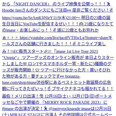
から 「NIGHT DANCER」 のライブ映像を公開っ！！！🕺
Hoodie famさんのダンスにもご注目👀 是非ご覧ください！✌️
https://youtu.be/SeAmKIjNleY
11/9(木)21:00〜 明日の23歳の誕
生日当日にYouTube生配信するぜい！！！🎂 23歳になりたて
のimase、お楽しみにっ！！✌️ 遂に22歳ともお別れか
ぁ。。。 https://youtube.com/live/tacdfVTHwLg?feature=share
キ
ールズさんの店舗に行きました！！！✌️ ミニライブ楽し
み！
\\\EC販売スタート🎉/// 「imase 1st Live Tour 2023
"Utopia"」 ツアーグッズのオンライン販売が 本日よりスター
トしました🫶 ロンTやスマホホルダー等、新たに5種類のグ
ッズが販売開始！👕 ツアーに行けなかった方、買いそびれ
た物がある方、要チェックです👀 bonanza-
base.com/shop/imase
渋谷駅にあるベストヒット歌謡祭の広告
観に行ってきたぜいっ！☝️ ブサイクナネコも描かれてる！！
画伯！
メリロ出演！🎅 12月16日(土)・12月17日(日)ポートメ
ッセなごやで開催の 『MERRY ROCK PARADE 2023』に
#imase の出演が決定！🕺 @merryrockparade imaseは12月16日
(土) MIRAGE STAGEに出演🎸 その他詳細は公式ホームペー