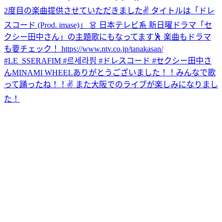
2度目の楽曲提供させていただきました✌️ タイトルは「ドレ
スコード (Prod. imase)」 👗 日本テレビ系 新日曜ドラマ「セ
クシー田中さん」の主題歌にもなってます🕺 楽曲もドラマ
も要チェック！ https://www.ntv.co.jp/tanakasan/
#LE_SSERAFIM #르세라핌 #ドレスコード #セクシー田中さ
ん
MINAMI WHEELありがとうございました！！みんなで歌
って踊ったね！！✌️ また大阪でのライブが楽しみになりまし
た！