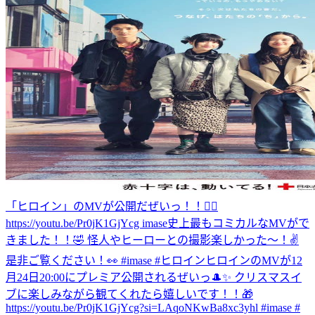
「ヒロイン」のMVが公開だぜいっ！！🦸‍♀️
https://youtu.be/Pr0jK1GjYcg imase史上最もコミカルなMVがで
きました！！🤣 怪人やヒーローとの撮影楽しかった〜！✌️
是非ご覧ください！👀 #imase #ヒロイン
ヒロインのMVが12
月24日20:00にプレミア公開されるぜいっ🎩✨ クリスマスイ
ブに楽しみながら観てくれたら嬉しいです！！🎁
https://youtu.be/Pr0jK1GjYcg?si=LAqoNKwBa8xc3yhl #imase #