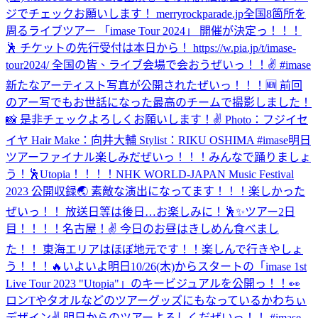
ジでチェックお願いします！ merryrockparade.jp
全国8箇所を
周るライブツアー 「imase Tour 2024」 開催が決定っ！！！
🕺 チケットの先行受付は本日から！ https://w.pia.jp/t/imase-
tour2024/ 全国の皆、ライブ会場で会おうぜいっ！！✌️ #imase
新たなアーティスト写真が公開されたぜいっ！！！🆕 前回
のアー写でもお世話になった最高のチームで撮影しました！
📸 是非チェックよろしくお願いします！✌️ Photo：フジイセ
イヤ Hair Make：向井大輔 Stylist：RIKU OSHIMA #imase
明日
ツアーファイナル楽しみだぜいっ！！！みんなで踊りましょ
う！🕺Utopia！！！！
NHK WORLD-JAPAN Music Festival
2023 公開収録🌏 素敵な演出になってます！！！楽しかった
ぜいっ！！ 放送日等は後日…お楽しみに！🕺✨
ツアー2日
目！！！！名古屋！✌️ 今日のお昼はきしめん食べまし
た！！ 東海エリアはほぼ地元です！！楽しんで行きやしょ
う！！！🔥
いよいよ明日10/26(木)からスタートの「imase 1st
Live Tour 2023 "Utopia"」のキービジュアルを公開っ！！👀
ロンTやタオルなどのツアーグッズにもなっているかわちぃ
デザイン✌ 明日からのツアーよろしくだぜいっ！！ #imase