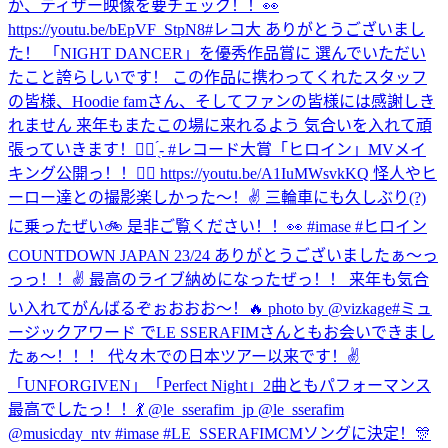
か、ティザー映像を要チェック！！👀
https://youtu.be/bEpVF_StpN8
#レコ大 ありがとうございまし
た！ 「NIGHT DANCER」を優秀作品賞に 選んでいただい
たこと誇らしいです！ この作品に携わってくれたスタッフ
の皆様、Hoodie famさん、そしてファンの皆様には感謝しき
れません 来年もまたこの場に来れるよう 気合いを入れて頑
張っていきます！✊🏻 ̖́- #レコード大賞
「ヒロイン」MVメイ
キング公開っ！！🦸‍♀️ https://youtu.be/A1IuMWsvkKQ 怪人やヒ
ーロー達との撮影楽しかった〜！✌️ 三輪車にも久しぶり(?)
に乗ったぜい🚲 是非ご覧ください！！👀 #imase #ヒロイン
COUNTDOWN JAPAN 23/24 ありがとうございましたぁ〜っ
っっ！！✌️ 最高のライブ納めになったぜっ！！ 来年も気合
い入れてがんばるぞぉおおお〜！🔥 photo by @vizkage
#ミュ
ージックアワード でLE SSERAFIMさんともお会いできまし
たぁ〜！！！ 代々木での日本ツアー以来です！✌️
「UNFORGIVEN」「Perfect Night」2曲ともパフォーマンス
最高でしたっ！！💃 @le_sserafim_jp @le_sserafim
@musicday_ntv #imase #LE_SSERAFIM
CMソングに決定！🎊