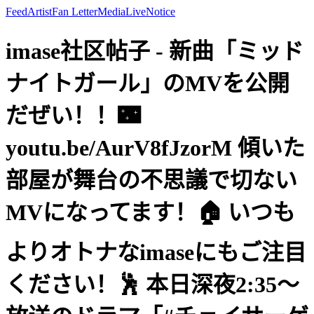
Feed
Artist
Fan Letter
Media
Live
Notice
imase社区帖子 - 新曲「ミッド
ナイトガール」のMVを公開
だぜい！！🌃
youtu.be/AurV8fJzorM 傾いた
部屋が舞台の不思議で切ない
MVになってます！🏠 いつも
よりオトナなimaseにもご注目
ください！🕺 本日深夜2:35〜