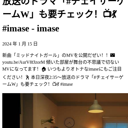
放送のドラマ「#チェイサーゲ
ームW」も要チェック！📺💃
#imase - imase
2024 年 1 月 15 日
新曲「ミッドナイトガール」のMVを公開だぜい！！🌃
youtu.be/AurV8fJzorM 傾いた部屋が舞台の不思議で切ない
MVになってます！🏠 いつもよりオトナなimaseにもご注目
ください！🕺 本日深夜2:35〜放送のドラマ「#チェイサーゲ
ームW」も要チェック！📺💃 #imase