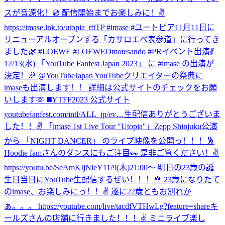
スが音源化！💿 配信開始までお楽しみに！✌️
https://imase.lnk.to/utopia_tftTP #imase #ユートピア
11月11日に
リニューアルオープンする「カサロエベ表参道」に行ってき
ました🌿 #LOEWE #LOEWEOmotesando #PR
イベント出演💃
12/13(水) 「YouTube Fanfest Japan 2023」 に #imase の出演が
決定！🎉 @YouTubeJapan YouTubeクリエイターの祭典に
imaseも出演します！！ 詳細は公式サイトのチェックをお願
いします🫶 ◼️YTFF2023 公式サイト
youtubefanfest.com/intl/ALL_jp/ev…
生配信ありがとうございま
した！！✌️ 「imase 1st Live Tour "Utopia"」Zepp Shinjuku公演
から 「NIGHT DANCER」 のライブ映像を公開っ！！！🕺
Hoodie famさんのダンスにもご注目👀 是非ご覧ください！✌️
https://youtu.be/SeAmKIjNleY
11/9(木)21:00〜 明日の23歳の誕
生日当日にYouTube生配信するぜい！！！🎂 23歳になりたて
のimase、お楽しみにっ！！✌️ 遂に22歳ともお別れか
ぁ。。。 https://youtube.com/live/tacdfVTHwLg?feature=share
キ
ールズさんの店舗に行きました！！！✌️ ミニライブ楽し