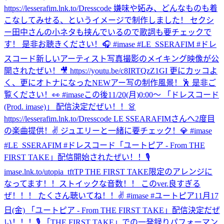
https://lesserafim.lnk.to/Dresscode 嫌味や妬み、どんなものも着
こなしてみせる、というイメージで制作しました！ セクシ
ー田中さんの小ネタも挟んでいるので歌詞も要チェックで
す！ 是非お聴きください！🎧 #imase #LE_SSERAFIM #ドレ
スコード
新しいアーティスト写真撮影のメイキング映像が公
開されたぜい！🎥 https://youtu.be/c8IRTQzZ1GI 更にカッコよ
く、更にオトナになったNEWアー写の制作風景！🕺 是非ご
覧ください！👀 #imase
この後11/20(月)0:00〜 「ドレスコード
(Prod. imase)」 配信決定だぜい！！👗
https://lesserafim.lnk.to/Dresscode LE SSEARAFIMさんへ2度目
の楽曲提供！✌️ ジュエリーと一緒に要チェック！💎 #imase
#LE_SSERAFIM #ドレスコード
「ユートピア - From THE
FIRST TAKE」配信開始されたぜい！！🎙
imase.lnk.to/utopia_tftTP THE FIRST TAKE限定のアレンジに
なってます！！ストイックな音数！！ このver.良すぎる
ぜ！！！ たくさん聴いてね！！✌️ #imase #ユートピア
11月17
日(金) 「ユートピア - From THE FIRST TAKE」配信決定だぜ
い！！！🎙 「THE FIRST TAKE」での一発録りパフォーマン