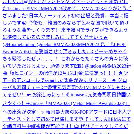
ました…❕ @IVEアカウントタグ ステージとっても素敵でし
た✨ #imase #IVE #MMA2023
改めて…MMA2023ありがとうご
ざいました❕ 日本人アーティスト初の出場と受賞、本当に嬉
しいです😭 今後も、韓国のみならず色々な国で聴いて頂け
るような曲をつくります！ 来年韓国でライブができるよう
に準備しているので楽しみにしててくだせいっ🔥
@Hoodiefamfam @melon #MMA2023
MMA2023で、『J-POP
Favorite Artist』を受賞させて頂きました❕ スピーチめちゃく
ちゃ緊張したぜぃ、、、！ これからもたくさんの方々に聴
いていただけるよう、頑張ります🙌🏻 @melon #MMA2023
新
曲「#ヒロイン」の配信が12月15日(金)に決定っ！！！🕺 ツ
アーのアンコールで披露した楽曲が遂にリリース！🔥 グロ
ーバル寿司チェーン"香港元気寿司"のTVCMソングにもなっ
てるぜい！🍣 お楽しみにっ！✌️ #imase #元気寿司
明日韓国い
きやすっ！✈️
#imase「MMA2023 (Melon Music Awards 2023)」
への出演が決定！✨ 韓国最大級のK-POPアワードに日本人ア
ーティストとして初めて出演します🎊 そして…ABEMAにて
全編無料生中継視聴が可能です！📺 ぜひチェックしてくだ