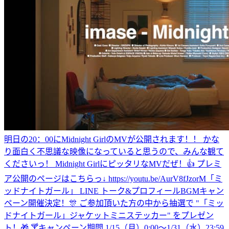
明日の20：00にMidnight GirlのMVが公開されます！！ かな
り面白く不思議な映像になっていると思うので、みんな観て
くださいっ！ Midnight GirlにピッタリなMVだぜ！👍 プレミ
ア公開のページはこちらっ↓ https://youtu.be/AurV8fJzorM
「ミ
ッドナイトガール」 LINE トーク&プロフィールBGMキャン
ペーン開催決定！🎊 ご参加頂いた方の中から抽選で "「ミッ
ドナイトガール」ジャケットミニステッカー" をプレゼン
ト！🎁 🍸キャンペーン期間 1/15（月）0:00〜1/31（水）23:59