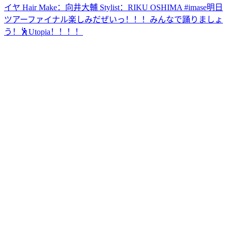
イヤ Hair Make：向井大輔 Stylist：RIKU OSHIMA #imase
明日
ツアーファイナル楽しみだぜいっ！！！みんなで踊りましょ
う！🕺Utopia！！！！