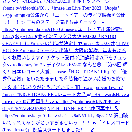
さい👀！ ▪︎ABEMA『MMA2023』番組トップページ
abema.tv/video/title/66…
「imase 1st Live Tour 2023 "Utopia"」
Zepp Shinjuku公演から 「ユートピア」のライブ映像を公開
っ！！！✨ 圧巻のステージ演出も要チェック！👀
https://youtu.be/nida_dnADC0 #imase #ユートピア
出演決定✨
12/27(水)〜12/29(金)インテックス大阪 FM802「RADIO
CRAZY」 に #imase の出演が決定！🎊 imaseは12/28(木) LIVE
HOUSE Antennaステージに出演！ 大阪の皆様、年末もよろ
しくお願いします🫶 チケット受付/公演詳細は以下をチェッ
ク👀 radiocrazy.fm #レディクレ #FM802
なんと😳 「第65回 輝
く！日本レコード大賞」 imase「NIGHT DANCER」で 「優
秀作品賞」をいただきました✌️ 皆様の温かい応援のお陰で
す🕺 本当にありがとうございます❤️‍🔥 tbs.co.jp/recordaward/
#imase #NIGHTDANCER #レコード大賞 @TBS_awards
Have a
nice day 700万回再生！🚗🚶 https://youtu.be/pRlzN2I9Knw?
si=y7TK7-VvE2Jf38Ej NIGHT DANCER 1.5億回再生！🕺
https://youtu.be/kagoEGKHZvU?si=v8aNYhKlye6g8_2M 沢山聴
いてくれてありがとうすぎるぜいっ！！！🔥
「ドレスコード
(Prod. imase)」 配信スタートしました！！👗