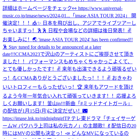
詳細はホームページをチェック👀 https://www.universal-
music.co.jp/imase/news/2024-01...
「imase ASIA TOUR 2024」 開
催決定！！！🎪✨ 日本を飛び出し、アジアでライブツアーし
ちゃいますっ！🕺🕺 日程や会場などの詳細は後日発表！✌️
お楽しみに！🌏 'imase ASIA TOUR 2024' has been confirmed!!
🕺 Stay tuned for details to be announced at a later
date!!!
CCMA2023で沢山のアーティストにご挨拶させて頂き
ました！！ パフォーマンスもめちゃくちゃかっこよくて、
とても優しかったです！✌️ 来年も出演できるよう頑張るぜい
っ！💪
CCMAありがとうございましたっ！！！✌️ おきゃわ
いいトロフィーもらったぜいっ！🏆 来年もアワードを頂け
るよう今年一年気合い入れて頑張っていきます！！応援よろ
しくお願いします！
釜山in!!!
新曲「#ミッドナイトガール」
の配信が1月15日(月)に決定だぜい！🌃
https://imase.lnk.to/midnightgirlTP テレ東ドラマ「チェイサーゲ
ームW パワハラ上司は私の元カノ」の主題歌！💃 配信日の20
時にはMVの公開も決定っ！📣 どんなMVになっているの