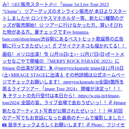
み！
\\\EC販売スタート🎉/// 「imase 1st Live Tour 2023
"Utopia"」 ツアーグッズのオンライン販売が 本日よりスター
トしました🫶 ロンTやスマホホルダー等、新たに5種類のグ
ッズが販売開始！👕 ツアーに行けなかった方、買いそびれ
た物がある方、要チェックです👀 bonanza-
base.com/shop/imase
渋谷駅にあるベストヒット歌謡祭の広告
観に行ってきたぜいっ！☝️ ブサイクナネコも描かれてる！！
画伯！
メリロ出演！🎅 12月16日(土)・12月17日(日)ポートメ
ッセなごやで開催の 『MERRY ROCK PARADE 2023』に
#imase の出演が決定！🕺 @merryrockparade imaseは12月16日
(土) MIRAGE STAGEに出演🎸 その他詳細は公式ホームペー
ジでチェックお願いします！ merryrockparade.jp
全国8箇所を
周るライブツアー 「imase Tour 2024」 開催が決定っ！！！
🕺 チケットの先行受付は本日から！ https://w.pia.jp/t/imase-
tour2024/ 全国の皆、ライブ会場で会おうぜいっ！！✌️ #imase
新たなアーティスト写真が公開されたぜいっ！！！🆕 前回
のアー写でもお世話になった最高のチームで撮影しました！
📸 是非チェックよろしくお願いします！✌️ Photo：フジイセ