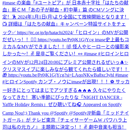
#imase の楽曲「#ユートピア」が 日本赤十字社「はたちの献
血」新ＣＭ「あの子が献血・町中華」篇 のCMソングに決
定！🕺 2024年1月1日(月)より全国にて放映開始となります！
📺 詳細は「はたちの献血」キャンペーン特設サイトをチェ
ック✅ https://jrc.or.jp/lp/hatachi2024/
「ヒロイン」のMVが公開
だぜいっ！！🦸‍♀️ https://youtu.be/Pr0jK1GjYcg imase史上最もコ
ミカルなMVができました！！🤣 怪人やヒーローとの撮影楽
しかった〜！✌️ 是非ご覧ください！👀 #imase #ヒロイン
ヒロ
インのMVが12月24日20:00にプレミア公開されるぜいっ🎩✨
クリスマスイブに楽しみながら観てくれたら嬉しいです！！
🎁 https://youtu.be/Pr0jK1GjYcg?si=LAqoNKwBa8xc3yhl #imase
#ヒロイン
Spotify カンプ・ノウにimaseが出現！！！⚽️ サッカ
ー好きにとってはまじでアツすぎる🔥🔥🔥 久々にやりたく
なってきた！ 寒い季節にぴったりな「NIGHT DANCER -
Yaffle Holiday Remix」ぜひ聴いてね🎧 Appeared on Spotify
Camp Nou!;) Thank you @Spotify @SpotifyJP
新曲「ミッドナイ
トガール」が テレビ東京『チェイサーゲームW パワハラ上
司は私の元カノ』 主題歌に決定っ！！✌️ 劇中音楽も担当！