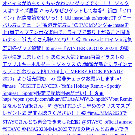
オイイヌがめちゃくちゃかわいいグッズです！！！ ソック
スは2サイズ展開🧦 みんなぜひゲットしてね🤩！
新曲「ヒロ
イン」配信開始だぜいっ！！🦸‍♀️ imase.lnk.to/heroineTP グロー
バル寿司チェーン"香港元気寿司"のTVCMソング🍣 imase史
上1番アップテンポな楽曲で、ライブで盛り上がること間違
いナシ！🙌 たくさん聴いてね！！🎧 #imase #ヒロイン #元気
寿司
冬グッズ解禁！❄️ imase『WINTER GOODS 2023』の販
売が決定しました！✨ あの大人気!? imase直筆イラストの ・
アクリルキーホルダー ・ソックス の2種類が新たにラインナ
ップに加わります🙌 12/16(土)「MERRY ROCK PARADE
2023」より販売開始！📣 是非チェックお願いします👀！
#imase
「NIGHT DANCER - Yaffle Holiday Remix - Spotify
Singles」 Spotify限定で配信開始だぜい！！🕺🎄
https://open.spotify.com/album/6F1AsAlWiVu24npdbNVbnt Remix
はなんとYaffleさん！🫶 @YAFFL3 少し早めのクリスマスプ
レゼント🎁 是非お聴きください！！🎧 #ima...
MMA2023で
STAYCさんとも再会できました🙌🏻 @STAYC_official #imase
#STAYC #MMA2023
MMA2023でIVEの皆さんとお会いでき