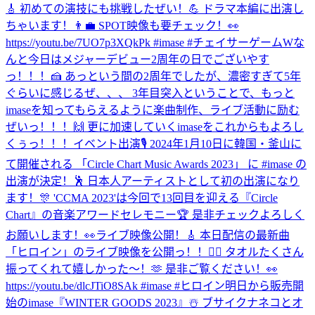
🎸 初めての演技にも挑戦したぜい！💪 ドラマ本編に出演し
ちゃいます！👨‍💼 SPOT映像も要チェック！👀
https://youtu.be/7UO7p3XQkPk #imase #チェイサーゲームW
な
んと今日はメジャーデビュー2周年の日でございやす
っ！！！🍰 あっという間の2周年でしたが、濃密すぎて5年
ぐらいに感じるぜ、、、 3年目突入ということで、もっと
imaseを知ってもらえるように楽曲制作、ライブ活動に励む
ぜいっ！！！🙌 更に加速していくimaseをこれからもよろし
くぅっ！！！
イベント出演🎙 2024年1月10日に韓国・釜山に
て開催される 「Circle Chart Music Awards 2023」 に #imase の
出演が決定！🕺 日本人アーティストとして初の出演になり
ます！🎊 'CCMA 2023'は今回で13回目を迎える『Circle
Chart』の音楽アワードセレモニー🏆 是非チェックよろしく
お願いします！👀
ライブ映像公開！🎸 本日配信の最新曲
「ヒロイン」のライブ映像を公開っ！！🦸‍♀️ タオルたくさん
振ってくれて嬉しかった〜！🫶 是非ご覧ください！👀
https://youtu.be/dlcJTiO8SAk #imase #ヒロイン
明日から販売開
始のimase『WINTER GOODS 2023』☃️ ブサイクナネコとオ