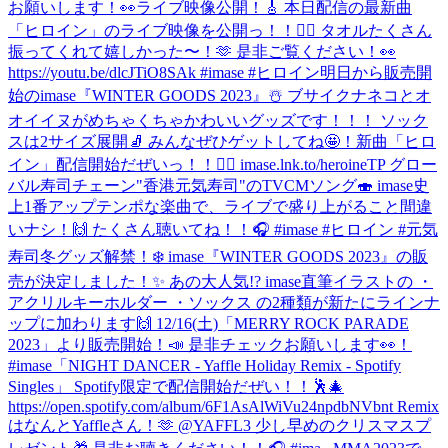
お願いします！👀
ライブ映像公開！🎸 本日配信の最新曲
「ヒロイン」のライブ映像を公開っ！！🦸‍♀️ タオルたくさん
振ってくれて嬉しかった〜！🫶 是非ご覧ください！👀
https://youtu.be/dlcJTiO8SAk #imase #ヒロイン
明日から販売開
始のimase『WINTER GOODS 2023』☃️ ブサイクナネコとオ
オイイヌがめちゃくちゃかわいいグッズです！！！ ソック
スは2サイズ展開🧦 みんなぜひゲットしてね🤩！
新曲「ヒロ
イン」配信開始だぜいっ！！🦸‍♀️ imase.lnk.to/heroineTP グロー
バル寿司チェーン"香港元気寿司"のTVCMソング🍣 imase史
上1番アップテンポな楽曲で、ライブで盛り上がること間違
いナシ！🙌 たくさん聴いてね！！🎧 #imase #ヒロイン #元気
寿司
冬グッズ解禁！❄️ imase『WINTER GOODS 2023』の販
売が決定しました！✨ あの大人気!? imase直筆イラストの ・
アクリルキーホルダー ・ソックス の2種類が新たにラインナ
ップに加わります🙌 12/16(土)「MERRY ROCK PARADE
2023」より販売開始！📣 是非チェックお願いします👀！
#imase
「NIGHT DANCER - Yaffle Holiday Remix - Spotify
Singles」 Spotify限定で配信開始だぜい！！🕺🎄
https://open.spotify.com/album/6F1AsAlWiVu24npdbNVbnt Remix
はなんとYaffleさん！🫶 @YAFFL3 少し早めのクリスマスプ