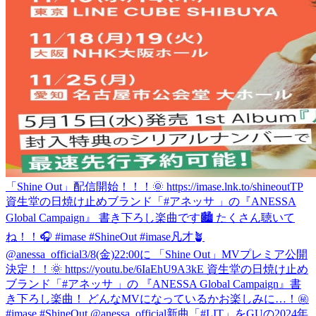
「Shine Out」配信開始！！！🌞 https://imase.lnk.to/shineoutTP
資生堂の日焼け止めブランド「#アネッサ 」の『ANESSA
Global Campaign』 書き下ろし楽曲です🏙️ たくさん聴いて
ね！！🎧 #imase #ShineOut #imase凡才🪴
@anessa_official
3/8(金)22:00に 「Shine Out」MVプレミア公開
決定！！🌞 https://youtu.be/6IaEhU9A3kE 資生堂の日焼け止め
ブランド「#アネッサ 」の 『ANESSA Global Campaign』書
き下ろし楽曲！ どんなMVになっているかお楽しみに…！㊙️
#imase #ShineOut @anessa_official
新曲「#LIT」をGUの2024年