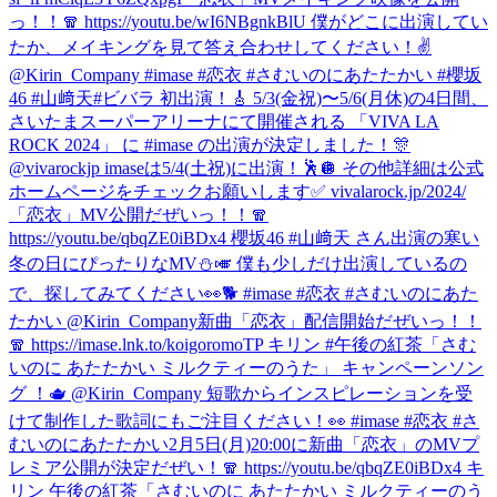
っ！！🧣 https://youtu.be/wI6NBgnkBlU 僕がどこに出演してい
たか、メイキングを見て答え合わせしてください！✌️
@Kirin_Company #imase #恋衣 #さむいのにあたたかい #櫻坂
46 #山﨑天
#ビバラ 初出演！🎸 5/3(金祝)〜5/6(月休)の4日間、
さいたまスーパーアリーナにて開催される 「VIVA LA
ROCK 2024」 に #imase の出演が決定しました！🎊
@vivarockjp imaseは5/4(土祝)に出演！🕺🪩 その他詳細は公式
ホームページをチェックお願いします✅ vivalarock.jp/2024/
「恋衣」MV公開だぜいっ！！🧣
https://youtu.be/qbqZE0iBDx4 櫻坂46 #山﨑天 さん出演の寒い
冬の日にぴったりなMV⛄️🎺 僕も少しだけ出演しているの
で、探してみてください👀🐕 #imase #恋衣 #さむいのにあた
たかい @Kirin_Company
新曲「恋衣」配信開始だぜいっ！！
🧣 https://imase.lnk.to/koigoromoTP キリン #午後の紅茶「さむ
いのに あたたかい ミルクティーのうた」 キャンペーンソン
グ ！🫖 @Kirin_Company 短歌からインスピレーションを受
けて制作した歌詞にもご注目ください！👀 #imase #恋衣 #さ
むいのにあたたかい
2月5日(月)20:00に新曲「恋衣」のMVプ
レミア公開が決定だぜい！🧣 https://youtu.be/qbqZE0iBDx4 キ
リン 午後の紅茶「さむいのに あたたかい ミルクティーのう