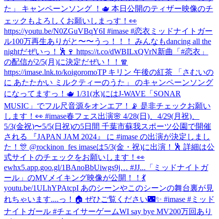
た」 キャンペーンソング ！🫖 本日公開のティザー映像のチ
ェックもよろしくお願いしまっす！👀
https://youtu.be/N0ZGuVBqY6I #imase #恋衣
ミッドナイトガー
ル100万再生ありがと〜〜うっ！！！ みんなもdancing all the
nightだぜいっ！🕺🍷 https://t.co/dWBILxQVrN
新曲「#恋衣」
の配信が2/5(月)に決定だぜい！！🧣
https://imase.lnk.to/koigoromoTP キリン 午後の紅茶 「さむいの
に あたたかい ミルクティーのうた」 のキャンペーンソング
になってますっ！🫖 1/31(水)にはJ-WAVE「SONAR
MUSIC」でフル尺音源をオンエア！📡 是非チェックお願い
します！👀 #imase
春フェス出演🌸 4/28(日)、4/29(月祝)、
5/3(金祝)〜5/5(日祝)の5日間 千葉市蘇我スポーツ公園で開催
される 『JAPAN JAM 2024』 に #imase の出演が決定しまし
た！🎊 @rockinon_fes imaseは5/3(金・祝)に出演！🕺 詳細は公
式サイトのチェックをお願いします！👀
ewhx5.app.goo.gl/1BAnoBbUiwgs9j… #JJ...
「ミッドナイトガ
ール」のMVメイキング映像が公開！！💃
youtu.be/1ULhYPAtcpI あのシーンやこのシーンの舞台裏が見
れちゃいます....っ！🏠 ぜひご覧ください🌃✨ #imase #ミッド
ナイトガール #チェイサーゲームW
I say bye MV200万回あり