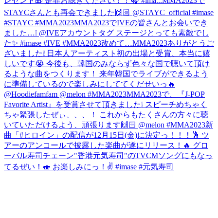
レゼント🎁 是非お聴きください！！🎧 #ima...
MMA2023で
STAYCさんとも再会できました🙌🏻 @STAYC_official #imase
#STAYC #MMA2023
MMA2023でIVEの皆さんとお会いでき
ました…❕ @IVEアカウントタグ ステージとっても素敵でし
た✨ #imase #IVE #MMA2023
改めて…MMA2023ありがとうご
ざいました❕ 日本人アーティスト初の出場と受賞、本当に嬉
しいです😭 今後も、韓国のみならず色々な国で聴いて頂け
るような曲をつくります！ 来年韓国でライブができるよう
に準備しているので楽しみにしててくだせいっ🔥
@Hoodiefamfam @melon #MMA2023
MMA2023で、『J-POP
Favorite Artist』を受賞させて頂きました❕ スピーチめちゃく
ちゃ緊張したぜぃ、、、！ これからもたくさんの方々に聴
いていただけるよう、頑張ります🙌🏻 @melon #MMA2023
新
曲「#ヒロイン」の配信が12月15日(金)に決定っ！！！🕺 ツ
アーのアンコールで披露した楽曲が遂にリリース！🔥 グロ
ーバル寿司チェーン"香港元気寿司"のTVCMソングにもなっ
てるぜい！🍣 お楽しみにっ！✌️ #imase #元気寿司