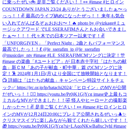
に乗ったぜい🚲 是非ご覧ください！！👀 #imase #ヒロイン
COUNTDOWN JAPAN 23/24 ありがとうございましたぁ〜っ
っっ！！✌️ 最高のライブ納めになったぜっ！！ 来年も気合
い入れてがんばるぞぉおおお〜！🔥 photo by @vizkage
#ミュ
ージックアワード でLE SSERAFIMさんともお会いできまし
たぁ〜！！！ 代々木での日本ツアー以来です！✌️
「UNFORGIVEN」「Perfect Night」2曲ともパフォーマンス
最高でしたっ！！💃 @le_sserafim_jp @le_sserafim
@musicday_ntv #imase #LE_SSERAFIM
CMソングに決定！🎊
#imase の楽曲「#ユートピア」が 日本赤十字社「はたちの献
血」新ＣＭ「あの子が献血・町中華」篇 のCMソングに決
定！🕺 2024年1月1日(月)より全国にて放映開始となります！
📺 詳細は「はたちの献血」キャンペーン特設サイトをチェ
ック✅ https://jrc.or.jp/lp/hatachi2024/
「ヒロイン」のMVが公開
だぜいっ！！🦸‍♀️ https://youtu.be/Pr0jK1GjYcg imase史上最もコ
ミカルなMVができました！！🤣 怪人やヒーローとの撮影楽
しかった〜！✌️ 是非ご覧ください！👀 #imase #ヒロイン
ヒロ
インのMVが12月24日20:00にプレミア公開されるぜいっ🎩✨
クリスマスイブに楽しみながら観てくれたら嬉しいです！！
🎁 https://youtu.be/Pr0jK1GjYcg?si=LAqoNKwBa8xc3yhl #imase