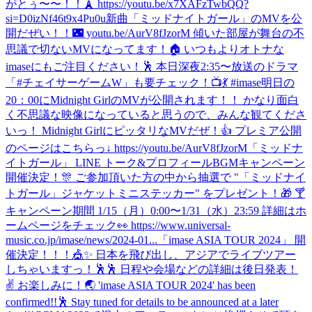
がとぅ〜〜！！🗼 https://youtu.be/x7XAFzTwbQQ?
si=D0izNf46t9x4Pu0u
新曲「ミッドナイトガール」のMVを公
開だぜい！！🌃 youtu.be/AurV8fJzorM 傾いた部屋が舞台の不
思議で切ないMVになってます！🏠 いつもよりオトナな
imaseにもご注目ください！🕺 本日深夜2:35〜放送のドラマ
「#チェイサーゲームW」も要チェック！📺💃 #imase
明日の
20：00にMidnight GirlのMVが公開されます！！ かなり面白
く不思議な映像になっていると思うので、みんな観てくださ
いっ！ Midnight GirlにピッタリなMVだぜ！👍 プレミア公開
のページはこちらっ↓ https://youtu.be/AurV8fJzorM
「ミッドナ
イトガール」 LINE トーク&プロフィールBGMキャンペーン
開催決定！🎊 ご参加頂いた方の中から抽選で "「ミッドナイ
トガール」ジャケットミニステッカー" をプレゼント！🎁 🍸
キャンペーン期間 1/15（月）0:00〜1/31（水）23:59 詳細はホ
ームページをチェック👀 https://www.universal-
music.co.jp/imase/news/2024-01...
「imase ASIA TOUR 2024」 開
催決定！！！🎪✨ 日本を飛び出し、アジアでライブツアー
しちゃいますっ！🕺🕺 日程や会場などの詳細は後日発表！
✌️ お楽しみに！🌏 'imase ASIA TOUR 2024' has been
confirmed!!🕺 Stay tuned for details to be announced at a later