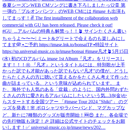
春夏シーズンWEB CMソングに書き下ろしましたっ👕👖 第
一弾の「プルオンパンツ」のWEB CMには #imase も出演も
してまっす！✌️ The first installment of the collaboration web
commercial with GU has been released. Please check it out!
#GU_...
アルバムの特典も解禁っ！！🪴 サインたくさん書い
ちゃうよ〜〜〜❕ ミート&グリートで会えるのも楽しみにし
てます🫣 ▪️ご予約 https://imase.lnk.to/bonsaiTP ▪️特設サイト
https://sp.universal-music.co.jp/imase/bonsai #imase凡才🪴
5月15日
(水) 初のCDアルバム imase 1st Album『凡才』をリリースし
ます！！！㊗ 『凡才』というタイトルには、特別歌が上手
かった訳でも才能があった訳でもない“凡才”の僕が、どうし
たらたくさんの方に聴いて貰えるかをたくさん考えて作った
曲が詰まっている、という意味が込められています。 ま
た、海外でも人気のある「盆栽」のように、国内外問わずた
くさんの方に愛されるアルバムにしたいという気...
3/8(金)か
らスタートする全国ツアー 「#imase Tour 2024 "Shiki"」 のグ
ッズを発表！🌸 ポロシャツやラバーバンド、マグカップな
ど、新たに7種類のグッズが販売開始！🆕😍 また、各会場で
の先行物販も決定！🎉 詳細は公式サイトのチェックをお願
いします！✅ universal-music.co.jp/imase/news/202…