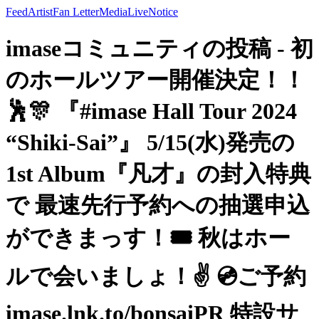
Feed
Artist
Fan Letter
Media
Live
Notice
imaseコミュニティの投稿 - 初
のホールツアー開催決定！！
🕺🎊 『#imase Hall Tour 2024
“Shiki-Sai”』 5/15(水)発売の
1st Album『凡才』の封入特典
で 最速先行予約への抽選申込
ができまっす！🎟 秋はホー
ルで会いましょ！✌️ 💿ご予約
imase.lnk.to/bonsaiPR 特設サ