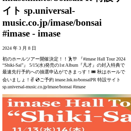
イト sp.universal-
music.co.jp/imase/bonsai
#imase - imase
2024 年 3 月 8 日
初のホールツアー開催決定！！🕺🎊 『#imase Hall Tour 2024
“Shiki-Sai”』 5/15(水)発売の1st Album『凡才』の封入特典で
最速先行予約への抽選申込ができまっす！🎟 秋はホールで
会いましょ！✌️ 💿ご予約 imase.lnk.to/bonsaiPR 特設サイト
sp.universal-music.co.jp/imase/bonsai #imase