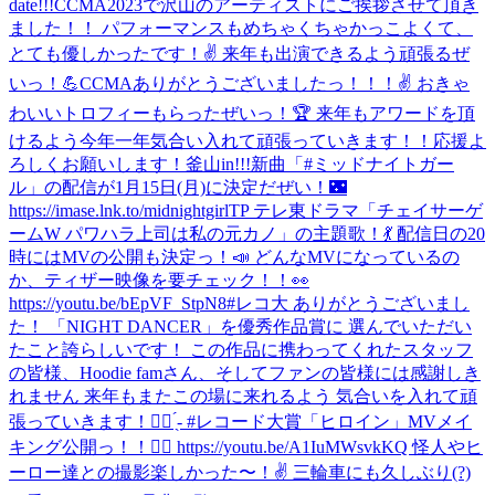
date!!!
CCMA2023で沢山のアーティストにご挨拶させて頂き
ました！！ パフォーマンスもめちゃくちゃかっこよくて、
とても優しかったです！✌️ 来年も出演できるよう頑張るぜ
いっ！💪
CCMAありがとうございましたっ！！！✌️ おきゃ
わいいトロフィーもらったぜいっ！🏆 来年もアワードを頂
けるよう今年一年気合い入れて頑張っていきます！！応援よ
ろしくお願いします！
釜山in!!!
新曲「#ミッドナイトガー
ル」の配信が1月15日(月)に決定だぜい！🌃
https://imase.lnk.to/midnightgirlTP テレ東ドラマ「チェイサーゲ
ームW パワハラ上司は私の元カノ」の主題歌！💃 配信日の20
時にはMVの公開も決定っ！📣 どんなMVになっているの
か、ティザー映像を要チェック！！👀
https://youtu.be/bEpVF_StpN8
#レコ大 ありがとうございまし
た！ 「NIGHT DANCER」を優秀作品賞に 選んでいただい
たこと誇らしいです！ この作品に携わってくれたスタッフ
の皆様、Hoodie famさん、そしてファンの皆様には感謝しき
れません 来年もまたこの場に来れるよう 気合いを入れて頑
張っていきます！✊🏻 ̖́- #レコード大賞
「ヒロイン」MVメイ
キング公開っ！！🦸‍♀️ https://youtu.be/A1IuMWsvkKQ 怪人やヒ
ーロー達との撮影楽しかった〜！✌️ 三輪車にも久しぶり(?)