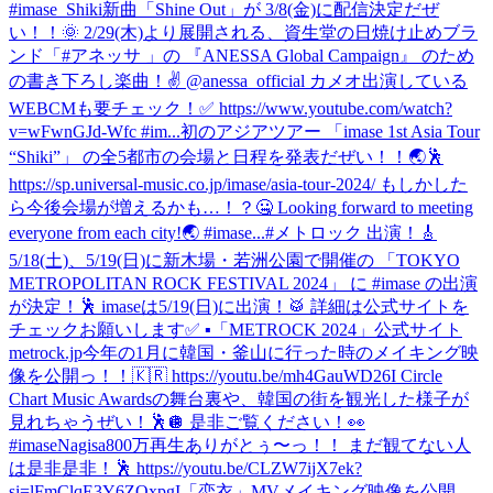
#imase_Shiki
新曲「Shine Out」が 3/8(金)に配信決定だぜ
い！！🌞 2/29(木)より展開される、資生堂の日焼け止めブラ
ンド「#アネッサ 」の 『ANESSA Global Campaign』 のため
の書き下ろし楽曲！✌️ @anessa_official カメオ出演している
WEBCMも要チェック！✅ https://www.youtube.com/watch?
v=wFwnGJd-Wfc #im...
初のアジアツアー 「imase 1st Asia Tour
“Shiki”」 の全5都市の会場と日程を発表だぜい！！🌏🕺
https://sp.universal-music.co.jp/imase/asia-tour-2024/ もしかした
ら今後会場が増えるかも…！？🤐 Looking forward to meeting
everyone from each city!🌏 #imase...
#メトロック 出演！🎸
5/18(土)、5/19(日)に新木場・若洲公園で開催の 「TOKYO
METROPOLITAN ROCK FESTIVAL 2024」 に #imase の出演
が決定！🕺 imaseは5/19(日)に出演！🥁 詳細は公式サイトを
チェックお願いします✅ ▪︎「METROCK 2024」公式サイト
metrock.jp
今年の1月に韓国・釜山に行った時のメイキング映
像を公開っ！！🇰🇷 https://youtu.be/mh4GauWD26I Circle
Chart Music Awardsの舞台裏や、韓国の街を観光した様子が
見れちゃうぜい！🕺🪩 是非ご覧ください！👀
#imase
Nagisa800万再生ありがとぅ〜っ！！ まだ観てない人
は是非是非！🕺 https://youtu.be/CLZW7ijX7ek?
si=lFmClqE3Y6ZQxpgI
「恋衣」MVメイキング映像を公開