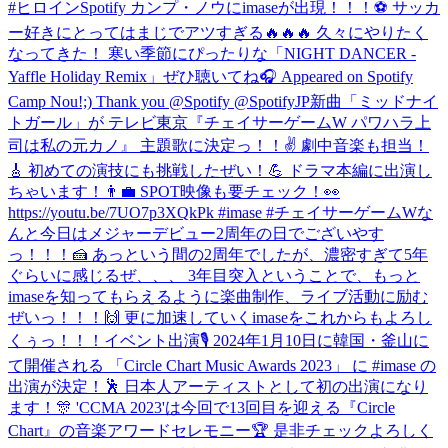
#ヒロイン
Spotify カンプ・ノウにimaseが出現！！！⚽️ サッカ
ー好きにとってはまじでアツすぎる🔥🔥🔥 久々にやりたく
なってきた！ 寒い季節にぴったりな「NIGHT DANCER -
Yaffle Holiday Remix」ぜひ聴いてね🎧 Appeared on Spotify
Camp Nou!;) Thank you @Spotify @SpotifyJP
新曲「ミッドナイ
トガール」が テレビ東京『チェイサーゲームW パワハラ上
司は私の元カノ』 主題歌に決定っ！！✌️ 劇中音楽も担当！
🎸 初めての演技にも挑戦したぜい！💪 ドラマ本編に出演し
ちゃいます！👨‍💼 SPOT映像も要チェック！👀
https://youtu.be/7UO7p3XQkPk #imase #チェイサーゲームW
な
んと今日はメジャーデビュー2周年の日でございやす
っ！！！🍰 あっという間の2周年でしたが、濃密すぎて5年
ぐらいに感じるぜ、、、 3年目突入ということで、もっと
imaseを知ってもらえるように楽曲制作、ライブ活動に励む
ぜいっ！！！🙌 更に加速していくimaseをこれからもよろし
くぅっ！！！
イベント出演🎙 2024年1月10日に韓国・釜山に
て開催される 「Circle Chart Music Awards 2023」 に #imase の
出演が決定！🕺 日本人アーティストとして初の出演になり
ます！🎊 'CCMA 2023'は今回で13回目を迎える『Circle
Chart』の音楽アワードセレモニー🏆 是非チェックよろしく