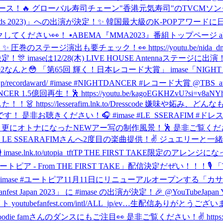
🔥 グローバル寿司チェーン"香港元気寿司"のTVCMソングにも
Music Awards 2023)」への出演が決定！✨ 韓国最大級のK-P
！ ▪︎ABEMA『MMA2023』番組トップページ abema.tv/v
テージ演出も要チェック！👀 https://youtu.be/nida_dnA
が決定！🎊 imaseは12/28(木) LIVE HOUSE Antenn
2
なんと😳 「第65回 輝く！日本レコード大賞」 imase「NIG
ordaward/ #imase #NIGHTDANCER #レコード大賞 @TBS_aw
 NIGHT DANCER 1.5億回再生！🕺 https://youtu.be/kagoEGK
た！！👗 https://lesserafim.lnk.to/Dresscod
お聴きください！🎧 #imase #LE_SSERAFIM #ドレ
更にカッコよく、更にオトナになったNEWアー写の制作風景！🕺 是非ご覧ください
to/Dresscode LE SSEARAFIMさんへ2度目の楽曲提供！✌️ ジュエリー
 imase.lnk.to/utopia_tftTP THE FIRST TAKE
「ユートピア - From THE FIRST TAKE」配信決定だぜい！！！
P #imase #ユートピア
11月11日にリニューアルオープンする「カサ
 Fanfest Japan 2023」 に #imase の出演が決定！🎉 @YouT
fanfest.com/intl/ALL_jp/ev…
生配信ありがとうございました！！✌️ 
 famさんのダンスにもご注目👀 是非ご覧ください！✌️ https://yout