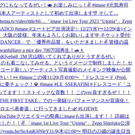
なってるぜい！🍣 お楽しみにっ！✌️ #imase #元気寿司
OPアワードに日本人アーティストとして初めて出演します🎊 そして…
ideo/title/66…
「imase 1st Live Tour 2023 "Utopia"」Zepp
DC0 #imase #ユートピア
出演決定✨ 12/27(水)〜12/29(金)イン
aステージに出演！ 大阪の皆様、年末もよろしくお願いします🫶 チケット受付/
HT DANCER」で 「優秀作品賞」をいただきました✌️ 皆様の温
ards
Have a nice day 700万回再生！🚗🚶
HZvU?si=v8aNYhKlye6g8_2M 沢山聴いてくれてありがとうすぎるぜい
e 嫌味や妬み、どんなものも着こなしてみせる、というイメージで制作しました！ セ
スコード
新しいアーティスト写真撮影のメイキング映像が公開
！👀 #imase
この後11/20(月)0:00〜 「ドレスコード (Prod.
と一緒に要チェック！💎 #imase #LE_SSERAFIM #ドレスコード
「ユ
限定のアレンジになってます！！ストイックな音数！！ このver.良すぎるぜ！！！
🎙 「THE FIRST TAKE」での一発録りパフォーマンスが音源化！
ロエベ表参道」に行ってきました🌿 #LOEWE
ubeJapan YouTubeクリエイターの祭典にimaseも出演します！！ 詳細は
「imase 1st Live Tour "Utopia"」Zepp Shinjuku公演
u.be/SeAmKIjNleY
11/9(木)21:00〜 明日の23歳の誕生日当