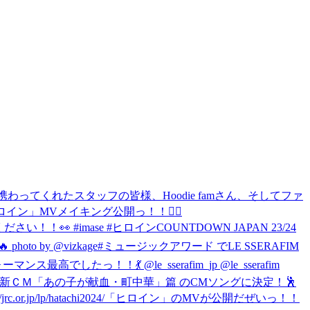
わってくれたスタッフの皆様、Hoodie famさん、そしてファ
ロイン」MVメイキング公開っ！！🦸‍♀️
ださい！！👀 #imase #ヒロイン
COUNTDOWN JAPAN 23/24
by @vizkage
#ミュージックアワード でLE SSERAFIM
したっ！！💃 @le_sserafim_jp @le_sserafim
血」新ＣＭ「あの子が献血・町中華」篇 のCMソングに決定！🕺
p/hatachi2024/
「ヒロイン」のMVが公開だぜいっ！！