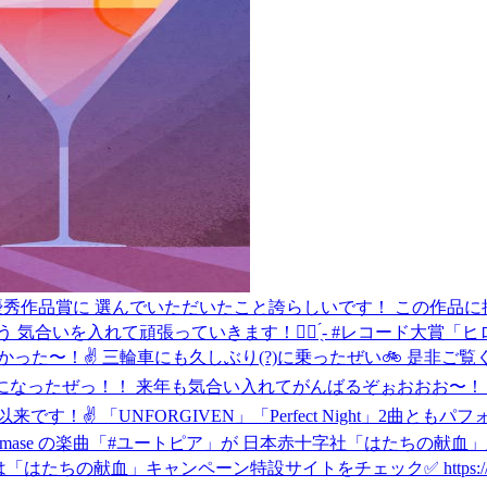
」を優秀作品賞に 選んでいただいたこと誇らしいです！ この作品に携
合いを入れて頑張っていきます！✊🏻 ̖́- #レコード大賞
「ヒ
の撮影楽しかった〜！✌️ 三輪車にも久しぶり(?)に乗ったぜい🚲 是非ご覧く
ぜっ！！ 来年も気合い入れてがんばるぞぉおおお〜！🔥 photo 
NFORGIVEN」「Perfect Night」2曲ともパフォーマンス最高で
#imase の楽曲「#ユートピア」が 日本赤十字社「はたちの献
献血」キャンペーン特設サイトをチェック✅ https://jrc.or.jp/l