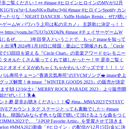
️ 是非ご覧ください！👀 #imase #ヒロイン
ヒロインのMVが12月
g?si=LAqoNKwBa8xc3yhl #imase #ヒロイン
Spotify カン
HT DANCER - Yaffle Holiday Remix」ぜひ聴い
ーゲームW パワハラ上司は私の元カノ』 主題歌に決定っ！！
youtu.be/7UO7p3XQkPk #imase #チェイサーゲームW
るぜ、、、 3年目突入ということで、もっとimaseを知って
出演🎙 2024年1月10日に韓国・釜山にて開催される 「Circle
'は今回で13回目を迎える『Circle Chart』の音楽アワードセレモニー
♀️ タオルたくさん振ってくれて嬉しかった〜！🫶 是非ご覧く
サイクナネコとオオイイヌがめちゃくちゃかわいいグッズです！！！ ソ
P グローバル寿司チェーン"香港元気寿司"のTVCMソング🍣 imase史上
グッズ解禁！❄️ imase『WINTER GOODS 2023』の販売が決定
2/16(土)「MERRY ROCK PARADE 2023」より販売開
定で配信開始だぜい！！🕺🎄
マスプレゼント🎁 是非お聴きください！！🎧 #ima...
MMA2023でSTAYC
@IVEアカウントタグ ステージとっても素敵でした✨ #imase
 今後も、韓国のみならず色々な国で聴いて頂けるような曲をつく
3
MMA2023で、『J-POP Favorite Artist』を受賞させて頂きま
 #MMA2023
新曲「#ヒロイン」の配信が12月15日(金)に決