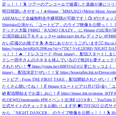
定っ！！！🕺 ツアーのアンコールで披露した楽曲が遂にリリース！
明日韓国いきやすっ！✈️
#imase「MMA2023 (Melon 
ABEMAにて全編無料生中継視聴が可能です！📺 ぜひチェックしてください
Shinjuku公演から 「ユートピア」のライブ映像を公開っ！！！✨ 圧巻のス
テックス大阪 FM802「RADIO CRAZY」 に #imase の出演
公演詳細は以下をチェック👀 radiocrazy.fm #レディクレ #FM80
かい応援のお陰です🕺 本当にありがとうございます❤️‍🔥 tbs.co.jp/rec
https://youtu.be/pRlzN2I9Knw?si=y7TK7-VvE2Jf38Ej
っ！！！🔥
「ドレスコード (Prod. imase)」 配信スタートしまし
クシー田中さんの小ネタも挟んでいるので歌詞も要チェックです！ 是非
されたぜい！🎥 https://youtu.be/c8IRTQzZ1GI 
imase)」 配信決定だぜい！！👗 https://lesserafim.lnk.
ートピア - From THE FIRST TAKE」配信開始されたぜい！！🎙
たくさん聴いてね！！✌️ #imase #ユートピア
11月17日(金) 
💿 配信開始までお楽しみに！✌️ https://imase.lnk.to/utopia_tftT
#LOEWEOmotesando #PR
イベント出演💃 12/13(水) 「YouTube
公式サイトのチェックをお願いします🫶 ◼️YTFF2023 公式サイト youtube
から 「NIGHT DANCER」 のライブ映像を公開っ！！！🕺 Hoodie