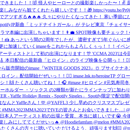
史上最もコミカルなMVができました！！🤣 怪人やヒーローとの撮影楽しかった〜！✌
くれたら嬉しいです！！🎁 https://youtu.be/Pr0jK1GjYc
ぎる🔥🔥🔥 久々にやりたくなってきた！ 寒い季節にぴったりな「NIG
otifyJP
新曲「ミッドナイトガール」が テレビ東京『チェイサ
出演しちゃいます！👨‍💼 SPOT映像も要チェック！👀 https://
🍰 あっという間の2周年でしたが、濃密すぎて5年ぐらいに感じ
更に加速していくimaseをこれからもよろしくぅっ！！！
イベント
定！🕺 日本人アーティストとして初の出演になります！🎊 'CCMA 2023
 本日配信の最新曲「ヒロイン」のライブ映像を公開っ！！🦸‍
ら販売開始のimase『WINTER GOODS 2023』☃️ ブ
イン」配信開始だぜいっ！！🦸‍♀️ imase.lnk.to/heroineT
 たくさん聴いてね！！🎧 #imase #ヒロイン #元気寿司
冬
ホルダー ・ソックス の2種類が新たにラインナップに加わります🙌 1
 - Yaffle Holiday Remix - Spotify Singles」 Spotify限
pdbNVbnt RemixはなんとYaffleさん！🫶 @YAFFL3 少し早めのクリス
 #MMA2023
MMA2023でIVEの皆さんとお会いできました…❕ 
た❕ 日本人アーティスト初の出場と受賞、本当に嬉しいです😭
くだせいっ🔥 @Hoodiefamfam @melon #MMA202
さんの方々に聴いていただけるよう、頑張ります🙌🏻 @melon