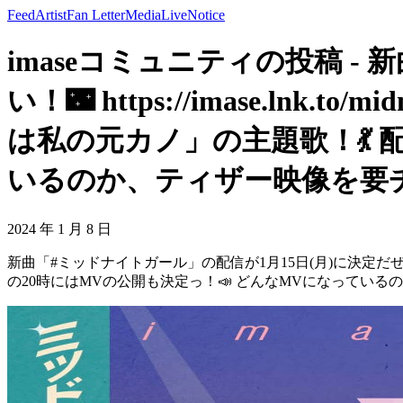
Feed
Artist
Fan Letter
Media
Live
Notice
imaseコミュニティの投稿 -
い！🌃 https://imase.ln
は私の元カノ」の主題歌！💃 
いるのか、ティザー映像を要チェック！！👀
2024 年 1 月 8 日
新曲「#ミッドナイトガール」の配信が1月15日(月)に決定だぜい！🌃 h
の20時にはMVの公開も決定っ！📣 どんなMVになっているのか、ティザー