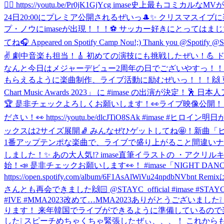
🦸‍♀️ https://youtu.be/Pr0jK1GjYcg imase
24日20:00にプレミア公開されるぜいっ🎩✨ クリスマスイブに楽しみながら観て
プ・ノウにimaseが出現！！！⚽️ サッカー好きにとってはまじでアツす
てね🎧 Appeared on Spotify Camp Nou!;) Thank you @Spotify @Sp
✌️ 劇中音楽も担当！🎸 初めての演技にも挑戦したぜい！💪 ドラマ本編に
なんと今日はメジャーデビュー2周年の日でございやすっ！！！
もらえるように楽曲制作、ライブ活動に励むぜいっ！！！🙌 
Chart Music Awards 2023」 に #imase の出演が決
🏆 是非チェックよろしくお願いします！👀
ライブ映像公開！
ださい！👀 https://youtu.be/dlcJTiO8SAk #imase #ヒロイン
明日か
ックスは2サイズ展開🧦 みんなぜひゲットしてね🤩！
新曲「ヒロ
1番アップテンポな楽曲で、ライブで盛り上がること間違いナシ！🙌
しました！✨ あの大人気!? imase直筆イラストの ・アクリルキー
始！📣 是非チェックお願いします👀！ #imase
「NIGHT DANCER
https://open.spotify.com/album/6F1AsAlWiVu24n
さんとも再会できました🙌🏻 @STAYC_official #imase #STAYC
#IVE #MMA2023
改めて…MMA2023ありがとうございまし
ります！ 来年韓国でライブができるように準備しているので楽しみにしてて
した❕ スピーチめちゃくちゃ緊張したぜぃ、、、！ これからもたく