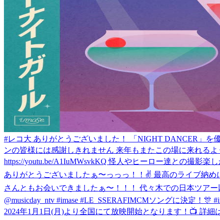
#レコ大 ありがとうございました！ 「NIGHT DANCER
ンの皆様には感謝しきれません 来年もまたこの場に来れるよう 気
https://youtu.be/A1IuMWsvkKQ 怪人やヒーロー達と
ありがとうございましたぁ〜っっっ！！✌️ 最高のライブ納めになった
さんともお会いできましたぁ〜！！！ 代々木での日本ツアー以来です！✌️ 「U
@musicday_ntv #imase #LE_SSERAFIM
CMソングに決定！🎊 
2024年1月1日(月)より全国にて放映開始となります！📺 詳細は「はたちの