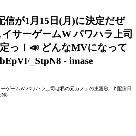
配信が1月15日(月)に決定だぜ
レ東ドラマ「チェイサーゲームW パワハラ上司
定っ！📣 どんなMVになって
F_StpN8 - imase
ドラマ「チェイサーゲームW パワハラ上司は私の元カノ」の主題歌！💃 配信日
pN8