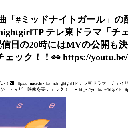
 新曲「#ミッドナイトガール」の
k.to/midnightgirlTP テ
配信日の20時にはMVの公開も決
 https://youtu.be/bEpV
ttps://imase.lnk.to/midnightgirlTP テレ東
映像を要チェック！！👀 https://youtu.be/bEpVF_St