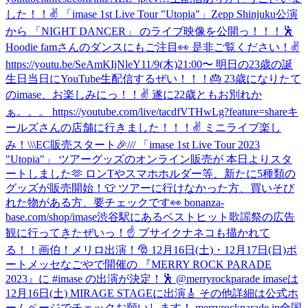
した！！✌️ 「imase 1st Live Tour "Utopia"」Zepp Shinjuku公演
から 「NIGHT DANCER」 のライブ映像を公開っ！！！🕺
Hoodie famさんのダンスにもご注目👀 是非ご覧ください！✌️
https://youtu.be/SeAmKIjNleY
11/9(木)21:00〜 明日の23歳の誕
生日当日にYouTube生配信するぜい！！！🎂 23歳になりたて
のimase、お楽しみにっ！！✌️ 遂に22歳ともお別れか
ぁ。。。 https://youtube.com/live/tacdfVTHwLg?feature=share
キ
ールズさんの店舗に行きました！！！✌️ ミニライブ楽し
み！
\\\EC販売スタート🎉/// 「imase 1st Live Tour 2023
"Utopia"」 ツアーグッズのオンライン販売が 本日よりスタ
ートしました🫶 ロンTやスマホホルダー等、新たに5種類の
グッズが販売開始！👕 ツアーに行けなかった方、買いそび
れた物がある方、要チェックです👀 bonanza-
base.com/shop/imase
渋谷駅にあるベストヒット歌謡祭の広告
観に行ってきたぜいっ！☝️ ブサイクナネコも描かれて
る！！画伯！
メリロ出演！🎅 12月16日(土)・12月17日(日)ポ
ートメッセなごやで開催の 『MERRY ROCK PARADE
2023』に #imase の出演が決定！🕺 @merryrockparade imaseは
12月16日(土) MIRAGE STAGEに出演🎸 その他詳細は公式ホ
ームページでチェックお願いします！ merryrockparade.jp
全国