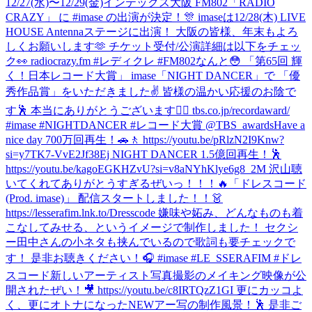
12/27(水)〜12/29(金)インテックス大阪 FM802「RADIO
CRAZY」 に #imase の出演が決定！🎊 imaseは12/28(木) LIVE
HOUSE Antennaステージに出演！ 大阪の皆様、年末もよろ
しくお願いします🫶 チケット受付/公演詳細は以下をチェッ
ク👀 radiocrazy.fm #レディクレ #FM802
なんと😳 「第65回 輝
く！日本レコード大賞」 imase「NIGHT DANCER」で 「優
秀作品賞」をいただきました✌️ 皆様の温かい応援のお陰で
す🕺 本当にありがとうございます❤️‍🔥 tbs.co.jp/recordaward/
#imase #NIGHTDANCER #レコード大賞 @TBS_awards
Have a
nice day 700万回再生！🚗🚶 https://youtu.be/pRlzN2I9Knw?
si=y7TK7-VvE2Jf38Ej NIGHT DANCER 1.5億回再生！🕺
https://youtu.be/kagoEGKHZvU?si=v8aNYhKlye6g8_2M 沢山聴
いてくれてありがとうすぎるぜいっ！！！🔥
「ドレスコード
(Prod. imase)」 配信スタートしました！！👗
https://lesserafim.lnk.to/Dresscode 嫌味や妬み、どんなものも着
こなしてみせる、というイメージで制作しました！ セクシ
ー田中さんの小ネタも挟んでいるので歌詞も要チェックで
す！ 是非お聴きください！🎧 #imase #LE_SSERAFIM #ドレ
スコード
新しいアーティスト写真撮影のメイキング映像が公
開されたぜい！🎥 https://youtu.be/c8IRTQzZ1GI 更にカッコよ
く、更にオトナになったNEWアー写の制作風景！🕺 是非ご