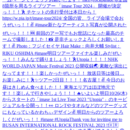
8箇所を周るライブツアー 「imase Tour 2024」 開催が決定
っ！！！🕺 チケットの先行受付は本日から！
https://w.pia.jp/t/imase-tour2024/ 全国の皆、ライブ会場で会お
うぜいっ！！✌️ #imase
新たなアーティスト写真が公開された
ぜいっ！！！🆕 前回のアー写でもお世話になった最高のチ
ームで撮影しました！📸 是非チェックよろしくお願いしま
す！✌️ Photo：フジイセイヤ Hair Make：向井大輔 Stylist：
RIKU OSHIMA #imase
明日ツアーファイナル楽しみだぜい
っ！！！みんなで踊りましょう！🕺Utopia！！！！
NHK
WORLD-JAPAN Music Festival 2023 公開収録🌏 素敵な演出に
なってます！！！楽しかったぜいっ！！ 放送日等は後日…
お楽しみに！🕺✨
ツアー2日目！！！！名古屋！✌️ 今日のお
昼はきしめん食べました！！ 東海エリアはほぼ地元で
す！！楽しんで行きやしょう！！！🔥
いよいよ明日10/26(木)
からスタートの「imase 1st Live Tour 2023 "Utopia"」のキービ
ジュアルを公開っ！！👀 ロンTやタオルなどのツアーグッズ
にもなっているかわちぃデザイン✌ 明日からのツアーよろ
しくだぜいっ！！ #imase #Utopia
Thank you for inviting me to
BUSAN INTERNATIONAL ROCK FESTIVAL 2023 !!🇰🇷