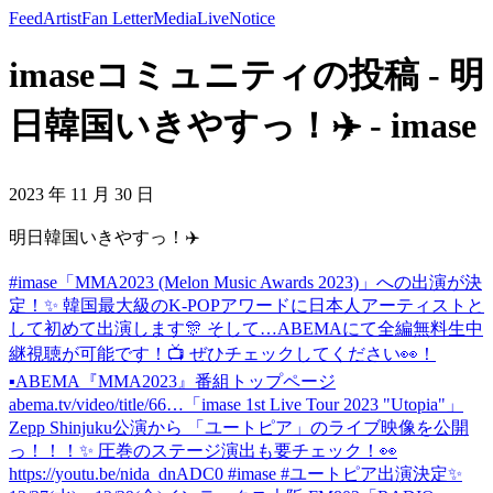
Feed
Artist
Fan Letter
Media
Live
Notice
imaseコミュニティの投稿 - 明
日韓国いきやすっ！✈️ - imase
2023 年 11 月 30 日
明日韓国いきやすっ！✈️
#imase「MMA2023 (Melon Music Awards 2023)」への出演が決
定！✨ 韓国最大級のK-POPアワードに日本人アーティストと
して初めて出演します🎊 そして…ABEMAにて全編無料生中
継視聴が可能です！📺 ぜひチェックしてください👀！
▪︎ABEMA『MMA2023』番組トップページ
abema.tv/video/title/66…
「imase 1st Live Tour 2023 "Utopia"」
Zepp Shinjuku公演から 「ユートピア」のライブ映像を公開
っ！！！✨ 圧巻のステージ演出も要チェック！👀
https://youtu.be/nida_dnADC0 #imase #ユートピア
出演決定✨