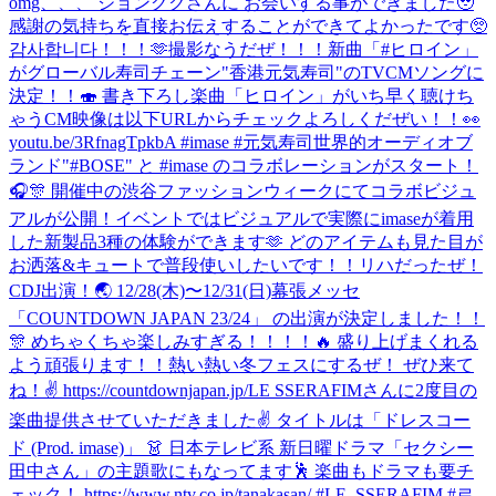
omg、、、 ジョングクさんに お会いする事ができました🥹
感謝の気持ちを直接お伝えすることができてよかったです🥺
감사합니다！！！🫶
撮影なうだぜ！！！
新曲「#ヒロイン」
がグローバル寿司チェーン"香港元気寿司"のTVCMソングに
決定！！🍣 書き下ろし楽曲「ヒロイン」がいち早く聴けち
ゃうCM映像は以下URLからチェックよろしくだぜい！！👀
youtu.be/3RfnagTpkbA #imase #元気寿司
世界的オーディオブ
ランド"#BOSE" と #imase のコラボレーションがスタート！
🎧🎊 開催中の渋谷ファッションウィークにてコラボビジュ
アルが公開！イベントではビジュアルで実際にimaseが着用
した新製品3種の体験ができます🫶 どのアイテムも見た目が
お洒落&キュートで普段使いしたいです！！
リハだったぜ！
CDJ出演！🌏 12/28(木)〜12/31(日)幕張メッセ
「COUNTDOWN JAPAN 23/24」 の出演が決定しました！！
🎊 めちゃくちゃ楽しみすぎる！！！！🔥 盛り上げまくれる
よう頑張ります！！熱い熱い冬フェスにするぜ！ ぜひ来て
ね！✌️ https://countdownjapan.jp/
LE SSERAFIMさんに2度目の
楽曲提供させていただきました✌️ タイトルは「ドレスコー
ド (Prod. imase)」 👗 日本テレビ系 新日曜ドラマ「セクシー
田中さん」の主題歌にもなってます🕺 楽曲もドラマも要チ
ェック！ https://www.ntv.co.jp/tanakasan/ #LE_SSERAFIM #르