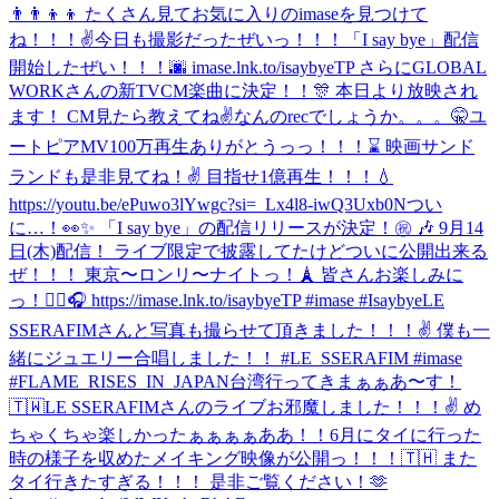
👨‍👨‍👦‍👦 たくさん見てお気に入りのimaseを見つけて
ね！！！✌️
今日も撮影だったぜいっ！！！
「I say bye」配信
開始したぜい！！！🌆 imase.lnk.to/isaybyeTP さらにGLOBAL
WORKさんの新TVCM楽曲に決定！！🎊 本日より放映され
ます！ CM見たら教えてね✌️
なんのrecでしょうか。。。🤫
ユ
ートピアMV100万再生ありがとうっっ！！！⌛️ 映画サンド
ランドも是非見てね！✌️ 目指せ1億再生！！！💧
https://youtu.be/ePuwo3lYwgc?si=_Lx4l8-iwQ3Uxb0N
つい
に…！👀✨ 「I say bye」の配信リリースが決定！㊗️ 🎶 9月14
日(木)配信！ ライブ限定で披露してたけどついに公開出来る
ぜ！！！ 東京〜ロンリ〜ナイトっ！🗼 皆さんお楽しみに
っ！✌🏼🎧 https://imase.lnk.to/isaybyeTP #imase #Isaybye
LE
SSERAFIMさんと写真も撮らせて頂きました！！！✌ 僕も一
緒にジュエリー合唱しました！！ #LE_SSERAFIM #imase
#FLAME_RISES_IN_JAPAN
台湾行ってきまぁぁあ〜す！
🇹🇼
LE SSERAFIMさんのライブお邪魔しました！！！✌️ め
ちゃくちゃ楽しかったぁぁぁぁああ！！
6月にタイに行った
時の様子を収めたメイキング映像が公開っ！！！🇹🇭 また
タイ行きたすぎる！！！ 是非ご覧ください！🫶