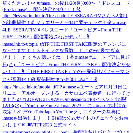
覧ください！👀 #imase
この後11/20(月)0:00〜 「ドレスコード
(Prod. imase)」 配信決定だぜい！！👗
https://lesserafim.lnk.to/Dresscode LE SSEARAFIMさんへ2度目
の楽曲提供！✌️ ジュエリーと一緒に要チェック！💎 #imase
#LE_SSERAFIM #ドレスコード
「ユートピア - From THE
FIRST TAKE」配信開始されたぜい！！🎙
imase.lnk.to/utopia_tftTP THE FIRST TAKE限定のアレンジに
なってます！！ストイックな音数！！ このver.良すぎる
ぜ！！！ たくさん聴いてね！！✌️ #imase #ユートピア
11月17
日(金) 「ユートピア - From THE FIRST TAKE」配信決定だぜ
い！！！🎙 「THE FIRST TAKE」での一発録りパフォーマン
スが音源化！💿 配信開始までお楽しみに！✌️
https://imase.lnk.to/utopia_tftTP #imase #ユートピア
11月11日に
リニューアルオープンする「カサロエベ表参道」に行ってき
ました🌿 #LOEWE #LOEWEOmotesando #PR
イベント出演💃
12/13(水) 「YouTube Fanfest Japan 2023」 に #imase の出演が
決定！🎉 @YouTubeJapan YouTubeクリエイターの祭典に
imaseも出演します！！ 詳細は公式サイトのチェックをお願
いします🫶 ◼️YTFF2023 公式サイト
youtubefanfest.com/intl/ALL_jp/ev…
生配信ありがとうございま