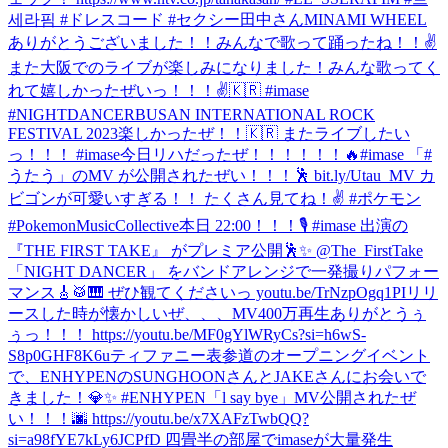
세라핌 #ドレスコード #セクシー田中さん
MINAMI WHEEL
ありがとうございました！！みんなで歌って踊ったね！！✌️
また大阪でのライブが楽しみになりました！
みんな歌ってく
れて嬉しかったぜいっ！！！✌️🇰🇷 #imase
#NIGHTDANCER
BUSAN INTERNATIONAL ROCK
FESTIVAL 2023楽しかったぜ！！🇰🇷 またライブしたい
っ！！！ #imase
今日リハだったぜ！！！！！！🔥
#imase 「#
うたう」のMV が公開されたぜい！！！🕺 bit.ly/Utau_MV カ
ビゴンが可愛いすぎる！！ たくさん見てね！✌️ #ポケモン
#PokemonMusicCollective
本日 22:00！！！🎙️ #imase 出演の
『THE FIRST TAKE』 がプレミア公開🕺✨ @The_FirstTake
「NIGHT DANCER」 をバンドアレンジで一発撮りパフォー
マンス🎸🥁🎹 ぜひ観てくださいっ youtu.be/TrNzpOgq1PI
リリ
ースした時が懐かしいぜ、、、MV400万再生ありがとうぅ
ぅっ！！！ https://youtu.be/MF0gYlWRyCs?si=h6wS-
S8p0GHF8K6u
ティファニー表参道のオープニングイベント
で、ENHYPENのSUNGHOONさんとJAKEさんにお会いで
きました！💎✨ #ENHYPEN
「l say bye」MV公開されたぜ
い！！！🌆 https://youtu.be/x7XAFzTwbQQ?
si=a98fYE7kLy6JCPfD 四畳半の部屋でimaseが大量発生