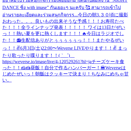
อย่าลืมไปร่วมสนุกกิจกรรมเพื่อออกมาเต้นกับผมที่งาน “NIGHT
DANCE ซิ่ง with imase” กันเยอะๆ นะครับ 🥰 สามารถเข้าไป
อ่านรายละเอียดและร่วมสนุกกิจกรร...
今日の朝3.３０頃に撮影
おわった。。。良いもの出来そうな予感！！！
お寿司たべ
た！！！
全ラインナップ発表！！！！！ ワイは13日だぜい
っ！！熱い夏を更に熱くします！！！🔥
今日はラジオでし
た！！📻
生配信ありがとぅぅぅぅぅっ！！！またやるぜい
っ！！✌️
6月3日(土)22:00〜Weverse LIVEやります！！✌️ まっ
たり歌ったり喋ります！！(｀_´)ゞ
https://weverse.io/imase/live/4-120529261?hl=ja
チーズケーキ食
った！！🧀🍰
昼飯！自分で作るハンバーガー！🍔
Weverseは
じめたぜいっ！朝飯はクッキーで決まり！ちなみにめちゃ甘
い。