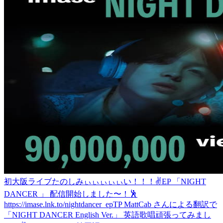
初大阪ライブたのしみぃぃぃぃぃい！！！✌️
EP 「NIGHT
DANCER 」 配信開始しました〜！🕺
https://imase.lnk.to/nightdancer_epTP MattCab さんによる翻訳で
「NIGHT DANCER English Ver.」 英語歌唱頑張ってみまし