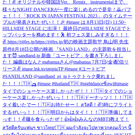
た！✌️ オリジナルや韓国語Ver.、Remix、instrumentalまで、
様々なNIGHT DANCERが一度に楽しめるので是非！🙇
パフ
ェ！！！
「ROCK IN JAPAN FESTIVAL 2023」 のタイムテー
ブルが発表されたぜい！！🎉 #imase は 8月13日(日) 11:50~
HILLSIDE STAGE に出演！ 最終日のHILLSIDE STAGEでト
ップバッターを務めます！🕺 初フェス楽しみすぎる！！！
✌️ https://rijfes.jp/https://rijfes.jp/
初の映画主題歌🎊 鳥山明 先生
原作8月18日公開の映画 『SAND LAND』の主題歌を担当し
ます😈 sandland.jp 新曲「ユートピア」を書き下ろしまし
た！ 編曲はなんとmabanuaさん@mabanua 7月7日(金)配信リ
リース✌️ imase.lnk.to/utopiaTP #imase #ユートピア
#SANDLAND @sandland_pj_jp
トゥクトゥク乗れまし
た！！！🇹🇭🛺 #imase #thailand🇹🇭 #nightdanceซิ่งwithimase
タイでのショーケース楽しかったぜ！！！🇹🇭
タイでのショ
ーケース楽しかったぜいっ！！！🇹🇭
ドーナッツ！！！🇹🇭
タイ着いたでー！🇹🇭お待たせー！ สวัสดี！✌️
5時にフライト
するぜいっ！！！🇹🇭
明日からはタイ！！！🇹🇭準備してま
っす！！✌️
麺を食らったぜ！
👍👍👍
みんなのMBTI教えて！
สวัสดีครับแฟนๆ ชาวไทย!🇹🇭 ผมกำลังจะไปหาพวกคุณเร็วๆ นี้