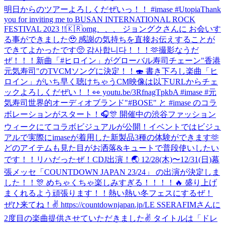
明日からのツアーよろしくだぜいっ！！ #imase #Utopia
Thank
you for inviting me to BUSAN INTERNATIONAL ROCK
FESTIVAL 2023 !!🇰🇷
omg、、、 ジョングクさんに お会いす
る事ができました🥹 感謝の気持ちを直接お伝えすることが
できてよかったです🥺 감사합니다！！！🫶
撮影なうだ
ぜ！！！
新曲「#ヒロイン」がグローバル寿司チェーン"香港
元気寿司"のTVCMソングに決定！！🍣 書き下ろし楽曲「ヒ
ロイン」がいち早く聴けちゃうCM映像は以下URLからチェ
ックよろしくだぜい！！👀 youtu.be/3RfnagTpkbA #imase #元
気寿司
世界的オーディオブランド"#BOSE" と #imase のコラ
ボレーションがスタート！🎧🎊 開催中の渋谷ファッション
ウィークにてコラボビジュアルが公開！イベントではビジュ
アルで実際にimaseが着用した新製品3種の体験ができます🫶
どのアイテムも見た目がお洒落&キュートで普段使いしたい
です！！
リハだったぜ！
CDJ出演！🌏 12/28(木)〜12/31(日)幕
張メッセ「COUNTDOWN JAPAN 23/24」 の出演が決定しま
した！！🎊 めちゃくちゃ楽しみすぎる！！！！🔥 盛り上げ
まくれるよう頑張ります！！熱い熱い冬フェスにするぜ！
ぜひ来てね！✌️ https://countdownjapan.jp/
LE SSERAFIMさんに
2度目の楽曲提供させていただきました✌️ タイトルは「ドレ