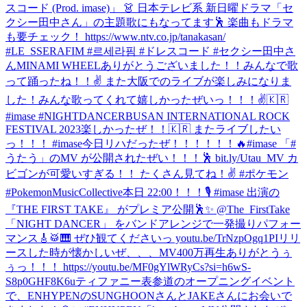
スコード (Prod. imase)」 👗 日本テレビ系 新日曜ドラマ「セ
クシー田中さん」の主題歌にもなってます🕺 楽曲もドラマ
も要チェック！ https://www.ntv.co.jp/tanakasan/
#LE_SSERAFIM #르세라핌 #ドレスコード #セクシー田中さ
ん
MINAMI WHEELありがとうございました！！みんなで歌
って踊ったね！！✌️ また大阪でのライブが楽しみになりま
した！
みんな歌ってくれて嬉しかったぜいっ！！！✌️🇰🇷
#imase #NIGHTDANCER
BUSAN INTERNATIONAL ROCK
FESTIVAL 2023楽しかったぜ！！🇰🇷 またライブしたい
っ！！！ #imase
今日リハだったぜ！！！！！！🔥
#imase 「#
うたう」のMV が公開されたぜい！！！🕺 bit.ly/Utau_MV カ
ビゴンが可愛いすぎる！！ たくさん見てね！✌️ #ポケモン
#PokemonMusicCollective
本日 22:00！！！🎙️ #imase 出演の
『THE FIRST TAKE』 がプレミア公開🕺✨ @The_FirstTake
「NIGHT DANCER」 をバンドアレンジで一発撮りパフォー
マンス🎸🥁🎹 ぜひ観てくださいっ youtu.be/TrNzpOgq1PI
リリ
ースした時が懐かしいぜ、、、MV400万再生ありがとうぅ
ぅっ！！！ https://youtu.be/MF0gYlWRyCs?si=h6wS-
S8p0GHF8K6u
ティファニー表参道のオープニングイベント
で、ENHYPENのSUNGHOONさんとJAKEさんにお会いで