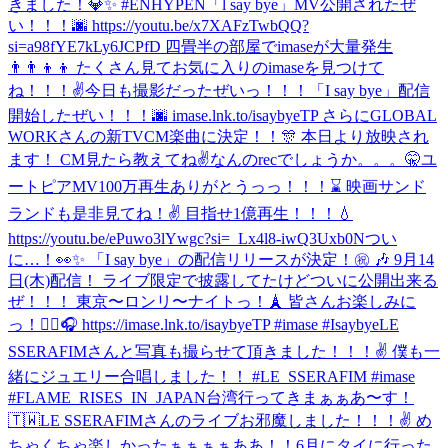
きました！💎✨ #ENHYPEN
「l say bye」MV公開されたぜ
い！！！🌆 https://youtu.be/x7XAFzTwbQQ?
si=a98fYE7kLy6JCPfD 四畳半の部屋でimaseが大量発生
👨‍👨‍👦‍👦 たくさん見てお気に入りのimaseを見つけて
ね！！！✌️
今日も撮影だったぜいっ！！！
「I say bye」配信
開始したぜい！！！🌆 imase.lnk.to/isaybyeTP さらにGLOBAL
WORKさんの新TVCM楽曲に決定！！🎊 本日より放映され
ます！ CM見たら教えてね✌️
なんのrecでしょうか。。。🤫
ユ
ートピアMV100万再生ありがとうっっ！！！⌛️ 映画サンド
ランドも是非見てね！✌️ 目指せ1億再生！！！💧
https://youtu.be/ePuwo3lYwgc?si=_Lx4l8-iwQ3Uxb0N
つい
に…！👀✨ 「I say bye」の配信リリースが決定！㊗️ 🎶 9月14
日(木)配信！ ライブ限定で披露してたけどついに公開出来る
ぜ！！！ 東京〜ロンリ〜ナイトっ！🗼 皆さんお楽しみに
っ！✌🏼🎧 https://imase.lnk.to/isaybyeTP #imase #Isaybye
LE
SSERAFIMさんと写真も撮らせて頂きました！！！✌ 僕も一
緒にジュエリー合唱しました！！ #LE_SSERAFIM #imase
#FLAME_RISES_IN_JAPAN
台湾行ってきまぁぁあ〜す！
🇹🇼
LE SSERAFIMさんのライブお邪魔しました！！！✌️ め
ちゃくちゃ楽しかったぁぁぁぁああ！！
6月にタイに行った