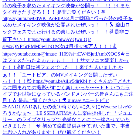
時の様子を収めたメイキング映像が公開っ！！！🇹🇭 また
タイ行きたすぎる！！！ 是非ご覧ください！🫶
https://youtu.be/0dWK_AoRhAE
4月に韓国に行った時の様子を
収めたメイキング映像が公開されたぜいっ！！！🕺 釜山ロ
ックフェスでまた行けるの楽しみだぜいっ！！！✌️ 是非ご
覧下さい！ https://youtu.be/blwAVQwu-QI?
si=sxQNPt5rEMM5wLbO
お次は目指せ90万人！！！✌️
https://youtube.com/@imase_1109?si=rEW4SjutIAmbXQCS
今日
はフェスだったよぉぉぉぉ！！！！サマソニ大阪楽しかっ
た！！✌️
昨日は初フェスでした！！来てた人いましたか
ぁ！！
「ユートピア」のMVメイキング公開したぜい
っ！！！！😈 https://youtu.be/siLy5dirKbI たくさんの子どもた
ちに囲まれての撮影がすごく楽しかった〜〜👦👧 いつもラ
イブでお世話になっているバンドメンバーの皆さんにもご注
目！🎸 是非ご覧ください！🎥 #imase #ユートピア
#SANDLAND
あしたの夜10時ぐらいに久々にWeverse Liveや
ろうかなぁ〜！
LE SSERAFIMさんに楽曲提供した 「ジュエ
リー」のライブクリップで 光栄なことにご一緒させていた
だきました！！💎 初めて楽曲提供させて頂いた曲で、本当
に思い入れがあります！ ぜひ観てください！