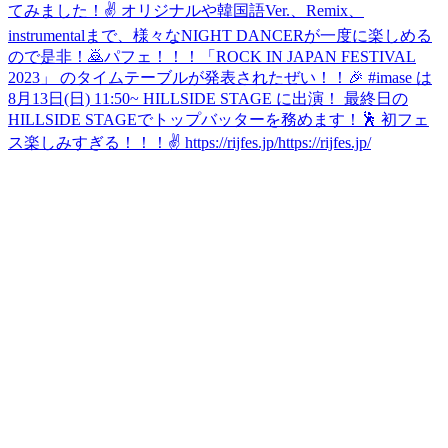
てみました！✌️ オリジナルや韓国語Ver.、Remix、
instrumentalまで、様々なNIGHT DANCERが一度に楽しめる
ので是非！🙇
パフェ！！！
「ROCK IN JAPAN FESTIVAL
2023」 のタイムテーブルが発表されたぜい！！🎉 #imase は
8月13日(日) 11:50~ HILLSIDE STAGE に出演！ 最終日の
HILLSIDE STAGEでトップバッターを務めます！🕺 初フェ
ス楽しみすぎる！！！✌️ https://rijfes.jp/https://rijfes.jp/