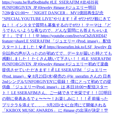
https://youtu.be/Raf9odbiu8g #LE_SSERAFIM #르세라핌
#UNFORGIVEN_JP #Jewelry #imase #ジュエリー
明日
7/28(金)21:00〜 「NIGHT DANCER」 MV1億回再生記念
"SPECIAL YOUTUBE LIVE"やります！✌️ ぜひぜひ観にきて
ね！！ インスタで質問も募集するのでぜひ！ テーマは 『ど
うでもいいような夜なので、どんな質問にも答えちゃいま
す！』 です！！！🫶 https://youtube.com/live/vxChZtXHDI4?
feature=share
LE SSERAFIM 「ジュエリー (Prod. imase)」 配信
スタートしました！💎✌️ https://lesserafim.lnk.to/LSF_Jewelry 自
分以外の声が入ったのが初めてで、データが届いた時とても
感動しました！ たくさん聴いて下さい！！ #LE_SSERAFIM
#UNFORGIVEN_JP #Jewelry #imase #ジュエリー
初めて楽曲
提供させていただきます！✌️ LE SSERAFIM 「ジュエリー
(Prod. imase)」💎 8月23日(水)発売の @le_sserafim さんの 日本
2ndシングル'UNFORGIVEN'に収録！ 僕にとって初めての提
供曲 「ジュエリー(Prod. imase)」は 本日18:00〜配信スター
ト！ LE SSERAFIMさん、ご一緒できて光栄です！！🙇‍♂️
明日
の朝に発表あるでぇ〜〜〜！お楽しみに！！！✌️ 前撮った
プリクラを添えて、、、
9月2日(土)に台湾にて開催される
「KKBOX MUSIC AWARDS」 に #imase の出演が決定！🎊