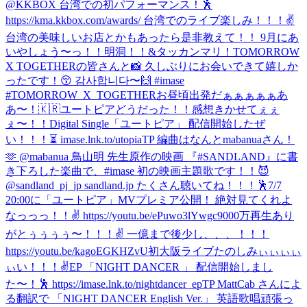
@KKBOX 台湾での初パフォーマンス！🕺
https://kma.kkbox.com/awards/ 台湾でのライブ楽しみ！！！✌️
台湾の美味しいお店とかもあったら是非教えて！！ 9月にあ
いやしょう〜っ！！
明洞！！&タッカンマリ！
TOMORROW
X TOGETHERの皆さんと📸 久しぶりにお会いできて嬉しか
ったです！😚 감사합니다〜🙌 #imase
#TOMORROW_X_TOGETHER
お昼頃出発だぁぁぁぁぁあ
あ〜！🇰🇷
ユートピアどうだった！！感想きかせてぇぇ
ぇ〜！！
Digital Single「ユートピア」 配信開始したぜ
い！！！⏳ imase.lnk.to/utopiaTP 編曲はなんとmabanuaさん！
🫶 @mabanua 鳥山明 先生原作の映画 『#SANDLAND』に書
き下ろした楽曲で、#imase 初の映画主題歌です！！😈
@sandland_pj_jp sandland.jp たくさん聴いてね！！！🕺
7/7
20:00に「ユートピア」MVプレミア公開！ 絶対見てくれよ
なっっっ！！✌️ https://youtu.be/ePuwo3lYwgc
9000万再生あり
がとぅぅぅぅ〜！！！✌️ 一億まで後少し、、、！！！
https://youtu.be/kagoEGKHZvU
初大阪ライブたのしみぃぃぃぃ
ぃい！！！✌️
EP 「NIGHT DANCER 」 配信開始しまし
た〜！🕺 https://imase.lnk.to/nightdancer_epTP MattCab さんによ
る翻訳で 「NIGHT DANCER English Ver.」 英語歌唱頑張っ