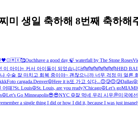
USTB - 찌미 생일 축하해 8번째 축
🖤
⚾🇲🇽🥰
Ouch
have a good day 🍃 waterfall by The Stone Roses
Vi
던 이 아이는 커서 아이돌이 되었습니다
🎂🎂🎂🎂🎂🎂🎂
HBD BAI
나 수술 잘 마치고 회복 중이야~ 괜찮으니까 너무 걱정 마 얼른
kkkk
Foto cargada.
Denver☮️
Here it is
또 가고 싶다...🙃🥲🙃🥲
Dallas☮️
 어때?
St. Louis☮️
St. Louis, are you ready?
Chicago☮️
Let’s go
MIAMI
s☮️
Let’s Go Minneapolis😎😎
NYC ☮️
잘 먹네 우리 시우💭
미국에선
member a single thing I did or how I did it, because I was just i