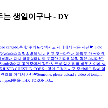
하해주는 생일이구나 - DY
deo cargado.
투 핫 주의🏊🤿
멕시코 시티에서 찍은 사진🖤
_
Foto
N🥳🥳🥳🥳🥳🥳
송병희 밥 시키고 씻는다면서 아직도 안 씻어요
 회복해서 다시 활동할테니까 조금만 기다려😁
잘 먹겠습니다!🌼
Seattle☮️
어제 공연장에서 잠깐 노트북 앞 자리를 비운 사이에 생
☮️
JUSTB CHEST IN COEX~ 많이 구경가시구 주변에도 많이 알
 렌즈를 어디서 사나
❤
Someone, please upload a video of tonight
nsanely hyped😂😂 THX TORONTO...