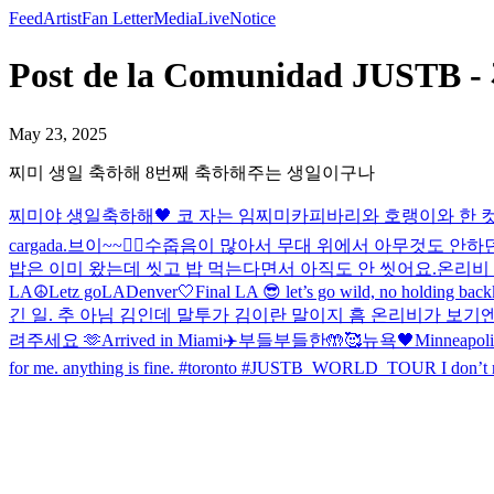
Feed
Artist
Fan Letter
Media
Live
Notice
Post de la Comunidad J
May 23, 2025
찌미 생일 축하해 8번째 축하해주는 생일이구나
찌미야 생일축하해🖤 코 자는 임찌미
카피바리와 호랭이와 한 컷
cargada.
브이~~✌🏻
수줍음이 많아서 무대 위에서 아무것도 안하
밥은 이미 왔는데 씻고 밥 먹는다면서 아직도 안 씻어요.
온리비 
LA☮️
Letz go
LA
Denver🤍
Final LA 😎 let’s go wild, no holding bac
긴 일. 추 아님 김인데 말투가 김이란 말이지 흠 온리비가 보기엔
려주세요 🫶
Arrived in Miami✈️
부들부들한🤲🥰
뉴욕🖤
Minneapoli
for me. anything is fine. #toronto #JUSTB_WORLD_TOUR I don’t re