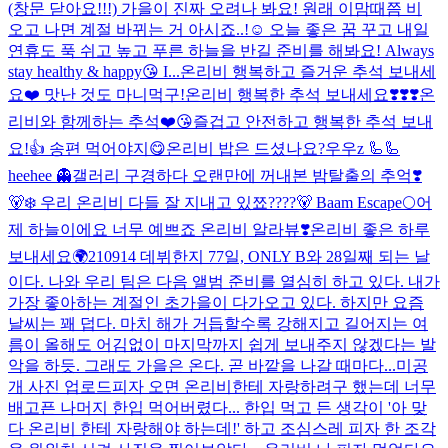
(창문 닫아요!!!) 가을이 진짜 오려나 봐요! 원래 이맘때쯤 비
오고 나면 계절 바뀌는 거 아시죠..!☺️ 오늘 좋은 꿈 꾸고 내일
연휴도 푹 쉬고 높고 푸른 하늘을 반길 준비를 해봐요! Always
stay healthy & happy😘 I...
온리비 행복하고 즐거운 추석 보내세
요❤️ 맛난 것도 마니먹구!
온리비 행복한 추석 보내세요❣️❣️❣️
온
리비와 함께하는 추석❤️😘즐겁고 안전하고 행복한 추석 보내
요!👍 송편 먹어야지😋
온리비 밥은 드셨나요?
우우z 🦾🦾
heehee 👻
갤러리 구경하다 오랜만에 꺼내본 밤탈출의 추억❣️
🐻‍❄️ 우리 온리비 다들 잘 지내고 있쬬????🐻 Baam Escape🌕
어
제 하늘이에요 너무 예쁘죠 온리비 알라뷰❣️
온리비 좋은 하루
보내세요🌍
210914 데뷔한지 77일, ONLY B와 28일째 되는 날
이다. 나와 우리 팀은 다음 앨범 준비를 열심히 하고 있다. 내가
가장 좋아하는 계절인 초가을이 다가오고 있다. 하지만 요즘
날씨는 꽤 덥다. 마치 해가 거듭할수록 강해지고 길어지는 여
름이 올해도 어김없이 마지막까지 쉽게 보내주지 않겠다는 발
악을 하듯. 그래도 가을은 온다. 곧 바깥을 나갈 때마다...
미공
개 사진 업로드
피자 오면 온리비한테 자랑하려구 했는데 너무
배고픈 나머지 한입 먹어버렸다... 한입 먹고 든 생각이 '아 맞
다 온리비 한테 자랑해야 하는데!' 하고 조심스레 피자 한 조각