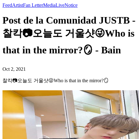
Feed
Artist
Fan Letter
Media
Live
Notice
Post de la Comunidad JUSTB -
찰칵📷오늘도 거울샷😜Who is
that in the mirror?🪞 - Bain
Oct 2, 2021
찰칵📷오늘도 거울샷😜Who is that in the mirror?🪞