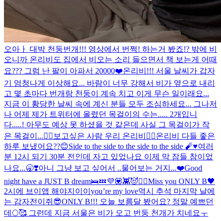
오아ㅏ 대박 천둥번개!!! 영상에서 번쩍! 하는거 봤죠!? 밖에 비
오니까 온리비도 집에서 비오는 소리 들으면서 책 보는게 어때
요??? 그럼 난 팔이 아파서 20000❤️
온리비!!! 서울 날씨가 갑자
기 엄청나게 이상해요... 바람이 너무 강해서 비가 옆으로 내리
고 몇 초마다 번개랑 천둥이 계속 치고 이게 무슨 일이래요...
지금 이 황당한 날씨 속에 계신 분들 모두 조심하세요... 그나저
나 어제 제가 트위터에 올렸던 목걸이의 수는..... 2개입니
다.....! 아무도 예상 못 하셨을 것 같은데 사실 그 목걸이가 작
은 목걸이...
❤️‍🔥보고싶은 사람 우리 온리비❤️‍🔥
온리비 다들 좋은
하루 보냈어요??😊
Side to the side to the side to the side 🧨♥️
여러
분 12시 되기 30분 전인데 자고 있었나요 이제 막 잠들 참이었
나요...🥱❣️아니 그냥 보고 싶어서 ..물어보는 거지...❤️Good
night have a JUST B dream🛌💤
💜💟👾😈🙆‍♀️
Miss you ONLY B🖤
2시에 브이앱 해야지이이
you’re my love
역시 추석 마지막 날에
는 감자전이쥐😎
ONLY B!!! 오늘 보름달 봤어요? 정말 예쁘던
데🌕🥰 그런데 지금 서울은 비가 오고 번둥 천개가 치네요ㅜ