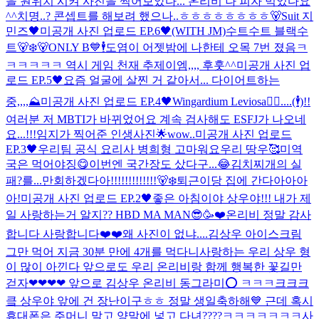
을 원위치 시켜 사진을 찍어보았다... 온리비 나 피자 먹었다요
^^
치명..? 콘셉트를 해보려 했으나..ㅎㅎㅎㅎㅎㅎㅎㅎ🐻
Suit 지
민즈🖤
미공개 사진 업로드 EP.6🖤(WITH JM)
수트수트 블랙수
트🐻‍❄️🐻
ONLY B💙🕴
도염이 어젯밤에 나한테 오목 7번 졌음ㅋ
ㅋㅋㅋㅋㅋ 역시 게임 천재 추제이엠,,,, 후훗^^
미공개 사진 업
로드 EP.5🖤
요즘 얼굴에 살찐 거 같아서... 다이어트하는
중,,,,
⛰
미공개 사진 업로드 EP.4🖤
Wingardium Leviosa🧙‍♂️....(🕴)!!
여러분 저 MBTI가 바뀌었어요 계속 검사해도 ESFJ가 나오네
요...!!!
임지가 찍어준 인생사진🌟
wow..
미공개 사진 업로드
EP.3🖤
우리팀 공식 요리사 병희형 고마워요
우리 땅우🥰미역
국은 먹어야징😋이번엔 국간장도 샀다구...😂김치찌개의 실
패?를...만회하겠다아!!!!!!!!!!!!!🐻‍❄️
퇴근이당 집에 간다아아아
아!
미공개 사진 업로드 EP.2🖤
좋은 아침이야 상우야!!! 내가 제
일 사랑하는거 알지?? HBD MA MAN😎🥳❤️
온리비 정말 감사
합니다 사랑합니다❤️❤️
왜 사진이 없냐....김상우 아이스크림
그만 먹어 지금 30분 만에 4개를 먹다니
사랑하는 우리 상우 형
이 많이 아낀다 앞으로도 우리 온리비랑 함께 행복한 꽃길만
걷자❤❤❤❤ 앞으로 김상우 온리비 동그라미⭕️ ㅋㅋㅋ크크크
킄 상우야 앞에 건 장난이구ㅎㅎ 정말 생일축하해💙 근데 혹시
휴대폰은 주머니 말고 양말에 넣고 다녀????ㅋㅋㅋㅋㅋㅋㅋ
사