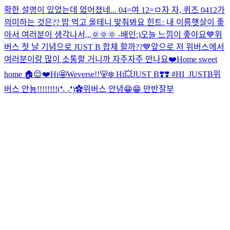
확한 설명이 있었는데 없어졌네... 04=여 12=ㅁ
자 자, 퀴즈 0412가
의미하는 것은?? 밥 먹고 올테니 맞춰봐요 힌트: 내 이름
햇살이 좋
아서 여러분이 생각나서,,,🌞🌞🌞 -배인:)
오늘 느낌이 좋아요
💙위
버스 첫 날 기념으로 JUST B 합체 할까??💙
앞으로 저 위버스에서
여러분이랑 많이 소통할 거니까 자주자주 만나요❤️
Home sweet
home 🏠😌❤️
Hi🤩Weverse!!🐻‍❄️ Hi💥JUST B❣️❣️ #HI_JUSTB
위
버스 안뇽!!!!!!!!(❛◡❛)✿
위버스 안녕😁😁 만반잘부