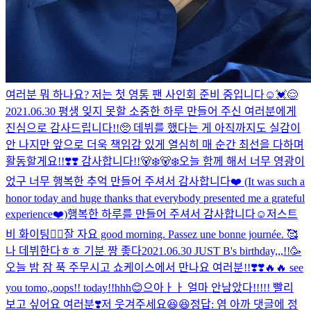
여러분 뭐 하나요? 저는 첫 영통 팬 사인회 준비 중입니다
☺️
💓😌
2021.06.30 평생 잊지 못할 소중한 하루 만들어 주신 여러분에게
진심으로 감사드립니다!!🥺 데뷔를 했다는 게 아직까지도 실감이
안 나지만 앞으로 더욱 책임감 있게 열심히 매 순간 최선을 다하며
활동할게요!!❣️❣️️ 감사합니다!!🐻‍❄️🐻‍❄️
오늘 함께 해서 너무 영광이
었구 너무 행복한 추억 만들어 주셔서 감사합니다❤️ (It was such a
honor today and huge thanks that everybody presented me a grateful
experience❤️)
행복한 하루를 만들어 주셔서 감사합니다☺️저스트
비 화이팅❤️‍🔥
잘 자요 good morning. Passez une bonne journée. 🥰
나 데뷔한다ㅎㅎ 기분 짱 좋다
2021.06.30 JUST B's birthday,,,!!🥳
오늘 밤 잠 푹 주무시고 쇼케이스에서 만나요 여러분!!❣️❣️🔥🔥 see
you tomo,,oops!! today!!hhh😊
으아ㅏㅏ 얼마 안남았다!!!!! 빨리
보고 싶어요 여러분❣️
저 웃겨주세요😆😆
정답: 염 아까 댓글에 정