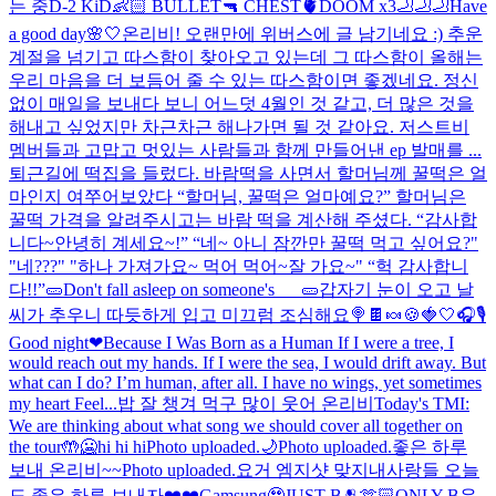
는 중
D-2 KiD👶🏻 BULLET🔫 CHEST🫀DOOM x3🦶🦶🦶
Have
a good day🌸🤍
온리비! 오랜만에 위버스에 글 남기네요 :) 추운
계절을 넘기고 따스함이 찾아오고 있는데 그 따스함이 올해는
우리 마음을 더 보듬어 줄 수 있는 따스함이면 좋겠네요. 정신
없이 매일을 보내다 보니 어느덧 4월인 것 같고, 더 많은 것을
해내고 싶었지만 차근차근 해나가면 될 것 같아요. 저스트비
멤버들과 고맙고 멋있는 사람들과 함께 만들어낸 ep 발매를 ...
퇴근길에 떡집을 들렀다. 바람떡을 사면서 할머님께 꿀떡은 얼
마인지 여쭈어보았다 “할머님, 꿀떡은 얼마예요?” 할머님은
꿀떡 가격을 알려주시고는 바람 떡을 계산해 주셨다. “감사합
니다~안녕히 계세요~!” “네~ 아니 잠깐만 꿀떡 먹고 싶어요?"
"네???" "하나 가져가요~ 먹어 먹어~잘 가요~" “헉 감사합니
다!!”
🥒Don't fall asleep on someone's___🥒
갑자기 눈이 오고 날
씨가 추우니 따듯하게 입고 미끄럼 조심해요
🍭🍫🍬🍪
🍓🤍
🎧🎙️
Good night❤
Because I Was Born as a Human If I were a tree, I
would reach out my hands. If I were the sea, I would drift away. But
what can I do? I’m human, after all. I have no wings, yet sometimes
my heart Feel...
밥 잘 챙겨 먹구 많이 웃어 온리비
Today's TMI:
We are thinking about what song we should cover all together on
the tour🤲
🥶hi hi hi
Photo uploaded.
🌙
Photo uploaded.
좋은 하루
보내 온리비~~
Photo uploaded.
요거 엠지샷 맞지
내사랑들 오늘
도 좋은 하루 보내자❤️❤️
Gamsung🥹
JUST B🫂🫶🏻ONLY B
우