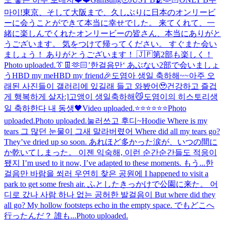
마이!
東京、そして大阪まで、久しぶりに日本のオンリービ
ーに会うことができて本当に幸せでした。 来てくれて、一
緒に楽しんでくれたオンリービーの皆さん、本当にありがと
うございます。 気をつけて帰ってください。 すぐまた会い
ましょう！ ありがとうございます！ 🇯🇵
第2部も楽しく！
Photo uploaded.
👔👖🫶🏻
’한걸음만‘ あぶない
2部で会いましょ
う
HBD my me
HBD my friend🎉
도염아 생일 축하해~~아주 오
래된 사진들이 갤러리에 있길래 들고 와봤어🥹건강하고 즐겁
게 행복하게 살자:]
고앵이 생일축하해😼
도염이의 히스토리
생
일 축하한다 내 동생🖤
Video uploaded.
⭐⭐⭐⭐⭐⭐
Photo
uploaded.
Photo uploaded.
눌러쓰고 후디~
Hoodie Where is my
tears 그 많던 눈물이 그새 말라버렸어 Where did all my tears go?
They’ve dried up so soon. あれほど多かった涙が、いつの間に
か乾いてしまった。 이젠 익숙해, 이런 순간순간들도 적응이
됐지 I’m used to it now, I’ve adapted to these moments. もう...
한
걸음만 바람을 쐬러 우연히 찾은 공원에 I happened to visit a
park to get some fresh air. ふとしたきっかけで公園に来た。 어
디로 갔나 사람 하나 없는 공허한 발걸음이 But where did they
all go? My hollow footsteps echo in the empty space. でもどこへ
行ったんだ？ 誰も...
Photo uploaded.