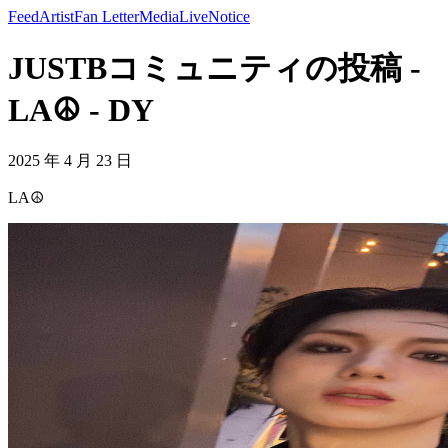
Feed
Artist
Fan Letter
Media
Live
Notice
JUSTBコミュニティの投稿 -
LA☮️ - DY
2025 年 4 月 23 日
LA☮️