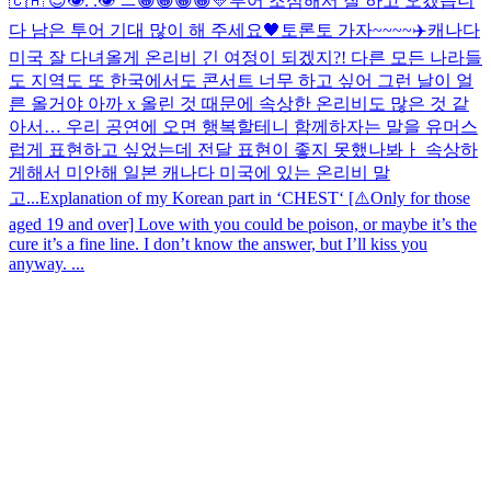
🇨🇦 😎
👁️. .👁️ ㅡ
😁😁😁😁💛
투어 조심해서 잘 하고 오겠습니
다 남은 투어 기대 많이 해 주세요🖤
토론토 가자~~~~✈️
캐나다
미국 잘 다녀올게 온리비 긴 여정이 되겠지?! 다른 모든 나라들
도 지역도 또 한국에서도 콘서트 너무 하고 싶어 그런 날이 얼
른 올거야 아까 x 올린 것 때문에 속상한 온리비도 많은 것 같
아서… 우리 공연에 오면 행복할테니 함께하자는 말을 유머스
럽게 표현하고 싶었는데 전달 표현이 좋지 못했나봐ㅏ 속상하
게해서 미안해 일본 캐나다 미국에 있는 온리비 말
고...
Explanation of my Korean part in ‘CHEST‘ [⚠️Only for those
aged 19 and over] Love with you could be poison, or maybe it’s the
cure it’s a fine line. I don’t know the answer, but I’ll kiss you
anyway. ...