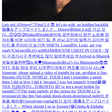
Letz go
LA
Denver🤍
Final LA 😎 let’s go wild, no holding backkkk
画像をアップロードしました。
Denver☮️
Here it is
또 가고 싶
다...🙃🥲🙃🥲
Dallas☮️
Seattle☮️
어제 공연장에서 잠깐 노트북 앞
자리를 비운 사이에 생긴 일. 추 아님 김인데 말투가 김이란 말
이지 흠 온리비가 보기엔 어때?
St. Louis☮️
St. Louis, are you
ready?
Chicago☮️
Let’s go
MIAMI☮️
JUSTB CHEST IN COEX~ 많
이 구경가시구 주변에도 많이 알려주세요 🫶
Arrived in Miami✈️
부들부들한🤲🥰
뉴욕🖤
Minneapolis☮️
Let’s Go Minneapolis😎😎
NYC ☮️
잘 먹네 우리 시우💭
미국에선 렌즈를 어디서 사나
❤
Someone, please upload a video of tonight for me. anything is fine.
#toronto #JUSTB_WORLD_TOUR I don’t remember a single
thing I did or how I did it, because I was just insanely hyped😂😂
THX TORONTO...
TORONTO ☮️
I’ve got a good feeling for
tonight🇨🇦
The main melody of the chorus for ‘DOOM x3’ is
pronounced like this [bal-guluh doom-doom-doom]
good night
아 운
동을 해버렸다
good
yum-yum
날씨가 조아~
画像をアップロード
しました。
Where should I go in Toronto?😁
Glinda & Elphaba