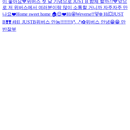
이 좋아요
💙위버스 첫 날 기념으로 JUST B 합체 할까??💙
앞으
로 저 위버스에서 여러분이랑 많이 소통할 거니까 자주자주 만
나요❤️
Home sweet home 🏠😌❤️
Hi🤩Weverse!!🐻‍❄️ Hi💥JUST
B❣️❣️ #HI_JUSTB
위버스 안뇽!!!!!!!!(❛◡❛)✿
위버스 안녕😁😁 만
반잘부