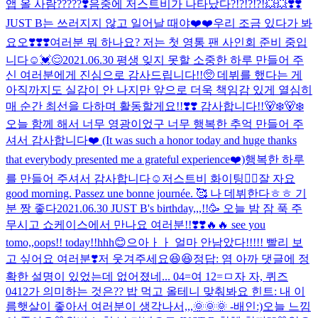
앱 올 사람?????❣️
음중에 저스트비가 나타났다?!?!?!?!💥💥❣️❣️
JUST B는 쓰러지지 않고 일어날 때야❤️❤️
우리 조금 있다가 봐
요오❣️❣️❣️
여러분 뭐 하나요? 저는 첫 영통 팬 사인회 준비 중입
니다
☺️
💓😌
2021.06.30 평생 잊지 못할 소중한 하루 만들어 주
신 여러분에게 진심으로 감사드립니다!!🥺 데뷔를 했다는 게
아직까지도 실감이 안 나지만 앞으로 더욱 책임감 있게 열심히
매 순간 최선을 다하며 활동할게요!!❣️❣️️ 감사합니다!!🐻‍❄️🐻‍❄️
오늘 함께 해서 너무 영광이었구 너무 행복한 추억 만들어 주
셔서 감사합니다❤️ (It was such a honor today and huge thanks
that everybody presented me a grateful experience❤️)
행복한 하루
를 만들어 주셔서 감사합니다☺️저스트비 화이팅❤️‍🔥
잘 자요
good morning. Passez une bonne journée. 🥰 나 데뷔한다ㅎㅎ 기
분 짱 좋다
2021.06.30 JUST B's birthday,,,!!🥳 오늘 밤 잠 푹 주
무시고 쇼케이스에서 만나요 여러분!!❣️❣️🔥🔥 see you
tomo,,oops!! today!!hhh😊
으아ㅏㅏ 얼마 안남았다!!!!! 빨리 보
고 싶어요 여러분❣️
저 웃겨주세요😆😆
정답: 염 아까 댓글에 정
확한 설명이 있었는데 없어졌네... 04=여 12=ㅁ
자 자, 퀴즈
0412가 의미하는 것은?? 밥 먹고 올테니 맞춰봐요 힌트: 내 이
름
햇살이 좋아서 여러분이 생각나서,,,🌞🌞🌞 -배인:)
오늘 느낌