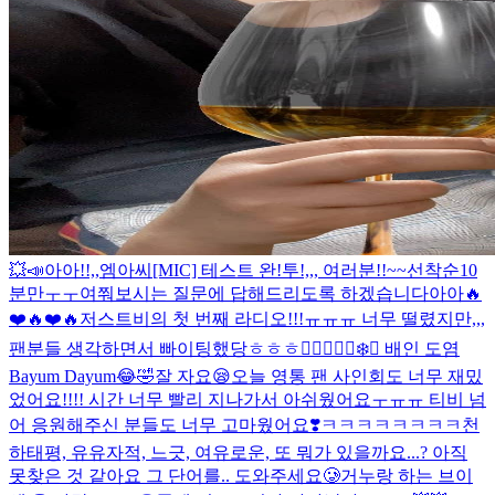
💥📣아아!!,,엠아씨[MIC] 테스트 완!투!,,, 여러분!!~~선착순10
분만ㅜㅜ여쭤보시는 질문에 답해드리도록 하겠습니다아아🔥
❤️🔥❤️🔥
저스트비의 첫 번째 라디오!!!ㅠㅠㅠ 너무 떨렸지만,,,
팬분들 생각하면서 빠이팅했당ㅎㅎㅎ❤️‍🔥❤️‍🔥
🐻‍❄️🐶 배인 도염
Bayum Dayum😂🤣
잘 자요😪
오늘 영통 팬 사인회도 너무 재밌
었어요!!!! 시간 너무 빨리 지나가서 아쉬웠어요ㅜㅠㅠ 티비 넘
어 응원해주신 분들도 너무 고마웠어요❣️
ㅋㅋㅋㅋㅋㅋㅋㅋ
천
하태평, 유유자적, 느긋, 여유로운, 또 뭐가 있을까요...? 아직
못찾은 것 같아요 그 단어를.. 도와주세요🥲
거누랑 하는 브이