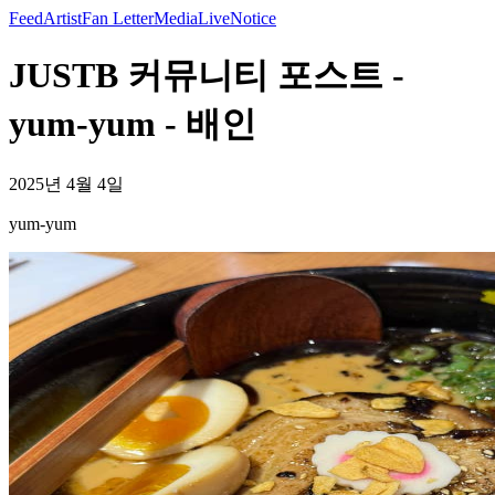
Feed
Artist
Fan Letter
Media
Live
Notice
JUSTB 커뮤니티 포스트 -
yum-yum - 배인
2025년 4월 4일
yum-yum