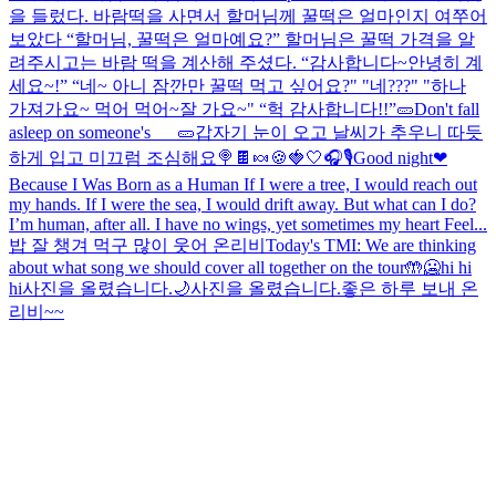
을 들렀다. 바람떡을 사면서 할머님께 꿀떡은 얼마인지 여쭈어
보았다 “할머님, 꿀떡은 얼마예요?” 할머님은 꿀떡 가격을 알
려주시고는 바람 떡을 계산해 주셨다. “감사합니다~안녕히 계
세요~!” “네~ 아니 잠깐만 꿀떡 먹고 싶어요?" "네???" "하나
가져가요~ 먹어 먹어~잘 가요~" “헉 감사합니다!!”
🥒Don't fall
asleep on someone's___🥒
갑자기 눈이 오고 날씨가 추우니 따듯
하게 입고 미끄럼 조심해요
🍭🍫🍬🍪
🍓🤍
🎧🎙️
Good night❤
Because I Was Born as a Human If I were a tree, I would reach out
my hands. If I were the sea, I would drift away. But what can I do?
I’m human, after all. I have no wings, yet sometimes my heart Feel...
밥 잘 챙겨 먹구 많이 웃어 온리비
Today's TMI: We are thinking
about what song we should cover all together on the tour🤲
🥶hi hi
hi
사진을 올렸습니다.
🌙
사진을 올렸습니다.
좋은 하루 보내 온
리비~~