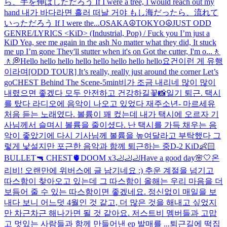
ら、手を伸ばしただろう If I were a tree, I would reach out my
hand 내가 바다라면 흘러 떠날 거야 もし海だったら、流れて
いっただろう If I were the...
OSAKA☮️
TOKYO☮️
JUST ODD
GENRE/LYRICS <KiD> (Industrial, Pop) / Fuck you I’m just a
KiD Yea, see me again in the ash No matter what they did, It stuck
me up I’m gone They'll stutter when it's on Got the cutter, I'm o...
🚶
🚶💭
Hello hello hello hello hello hello hello hello
요건
이런 게 유행
이라며
[ODD TOUR] It’s really, really just around the corner Let’s
go
CHEST Behind The Scene
-5min
비가 조금 내리네 많이 많이
내렸으면 좋겠다 모두 안전하고 건강하길
꽃📸
일기 퇴근. 택시
를 탔다 라디오에 음악이 나오고 있었다 재주소년- 마르세유
처음 듣는 노래였다. 볼륨이 꽤 컸는데 내가 택시에 오르자 기
사님께서 슬며시 볼륨을 줄이셨다. 난 택시를 가득 채우는 음
악이 좋았기에 다시 기사님께 볼륨을 높여달라고 부탁했다 그
렇게 낯설지만 포근한 음악과 함께 퇴근하는 중
D-2 KiD👶🏻
BULLET🔫 CHEST🫀DOOM x3🦶🦶🦶
Have a good day🌸🤍
온
리비! 오랜만에 위버스에 글 남기네요 :) 추운 계절을 넘기고
따스함이 찾아오고 있는데 그 따스함이 올해는 우리 마음을 더
보듬어 줄 수 있는 따스함이면 좋겠네요. 정신없이 매일을 보
내다 보니 어느덧 4월인 것 같고, 더 많은 것을 해내고 싶었지
만 차근차근 해나가면 될 것 같아요. 저스트비 멤버들과 고맙
고 멋있는 사람들과 함께 만들어낸 ep 발매를 ...
퇴근길에 떡집