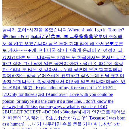
날씨가 조아~
사진을 올렸습니다.
Where should I go in Toronto?
😁
Glinda & Elphaba
🇨🇦 😎
👁️. .👁️ ㅡ
😁😁😁😁💛
투어 조심해
서 잘 하고 오겠습니다 남은 투어 기대 많이 해 주세요🖤
토론
토 가자~~~~✈️
캐나다 미국 잘 다녀올게 온리비 긴 여정이 되
겠지?! 다른 모든 나라들도 지역도 또 한국에서도 콘서트 너무
하고 싶어 그런 날이 얼른 올거야 아까 x 올린 것 때문에 속상
한 온리비도 많은 것 같아서… 우리 공연에 오면 행복할테니
함께하자는 말을 유머스럽게 표현하고 싶었는데 전달 표현이
좋지 못했나봐ㅏ 속상하게해서 미안해 일본 캐나다 미국에 있
는 온리비 말고...
Explanation of my Korean part in ‘CHEST‘
[⚠️Only for those aged 19 and over] Love with you could be
poison, or maybe it’s the cure it’s a fine line. I don’t know the
answer, but I’ll kiss you anyway. ...
what is your fav 1KiD
2BULLET 3CHEST 4DOOM x3
#today’s
[내가 인간으로 태어났
기 때문에] [人間として生まれたからこそ] [Because I was born
as a human] . . . 내가 나무라면 손을 뻗을 거야 もし木だった