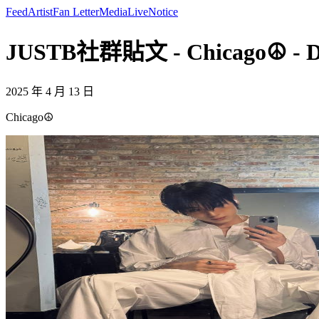
Feed
Artist
Fan Letter
Media
Live
Notice
JUSTB社群貼文 - Chicago☮️ - 
2025 年 4 月 13 日
Chicago☮️