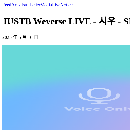
Feed
Artist
Fan Letter
Media
Live
Notice
JUSTB Weverse LIVE - 시우 -
2025 年 5 月 16 日