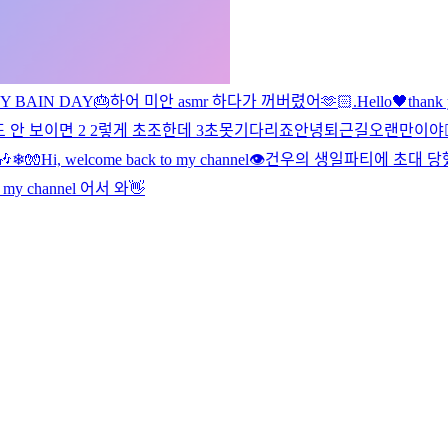
Y BAIN DAY🎂
하
어 미안 asmr 하다가 꺼버렸어
🫶🏻
.
Hello🖤
thank
도 안 보이면 2 2렇게 초조한데 3초못기다리죠
안녕
퇴근길
오랜만이야
🎶
❄🧤
Hi, welcome back to my channel👁️
건우의 생일파티에 초대 당했
o my channel 어서 와👋