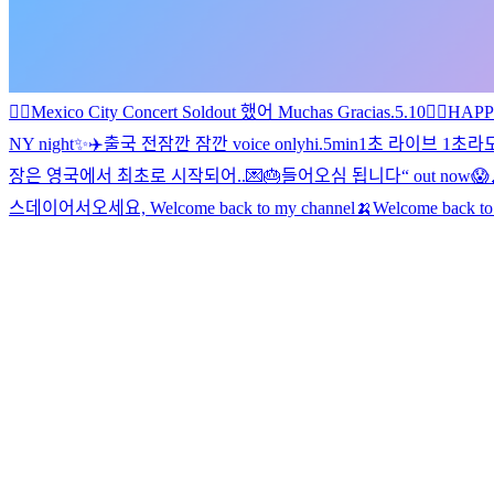
🖐🏻
Mexico City Concert Soldout 했어 Muchas Gracias
.
5.10
🖐🏻
HAPP
NY night✨
✈️
출국 전
잠깐 잠깐 voice only
hi
.
5min
1초 라이브 1초라
장은 영국에서 최초로 시작되어..💌🎂
들어오심 됩니다
“ out now
😱
스데이
어서오세요, Welcome back to my channel🍌
Welcome back t