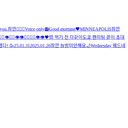
 you
.
잠깐
🖐🏻
🖤
Voice only📻
Good morning🖤
MINNEAPOLIS
잠깐
🖐🏻👁🖐🏻👁👁🖐🏻🖐🏻👁👁
🖤
밥 먹기 전 다같이
도쿄 팬미팅 끝
이 초대
다! 🥳
25.01.31
2025.01.26
잠깐 눕방
미안해요
🌙
Wednesday 웨드네