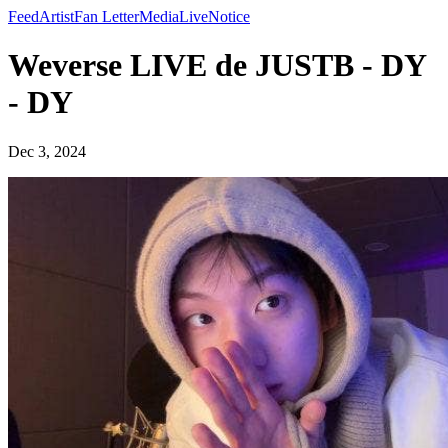
Feed
Artist
Fan Letter
Media
Live
Notice
Weverse LIVE de JUSTB - DY
- DY
Dec 3, 2024