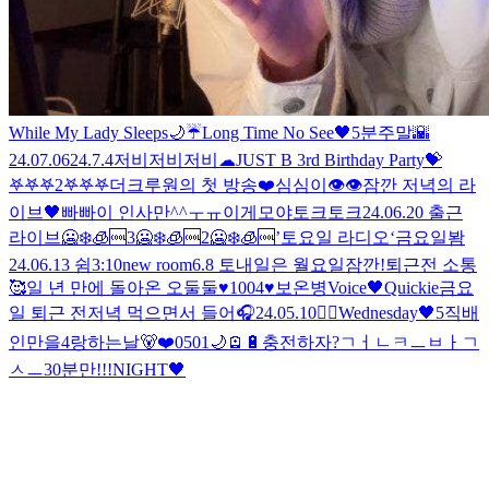
While My Lady Sleeps🌙
☔
Long Time No See🖤
5분
주말🌇
24.07.06
24.7.4
저비저비저비
☁
JUST B 3rd Birthday Party💝
𖤐𖤐𖤐2
𖤐𖤐𖤐
더크루원의 첫 방송❤️
심심이
👁👁
잠깐 저녁의 라
이브🖤
빠빠이 인사만^^
ㅜㅠ
이게모야
토크토크
24.06.20 출근
라이브
🥶❄️🧊🆒3
🥶❄️🧊🆒2
🥶❄️🧊🆒
’토요일 라디오‘
금요일봠
24.06.13 쉼
3:10
new room
6.8 토
내일은 월요일
잠깐!
퇴근전 소통
🥰
일 년 만에 돌아온 오둘둘
♥️1004♥️
보온병
Voice🖤
Quickie
금요
일 퇴근 전
저녁 먹으면서 들어🎧
24.05.10
🖐🏻
Wednesday🖤
5직배
인만을4랑하는날🐻❤️
0501🌙
🪫🔋충전하자
?
ㄱㅓㄴㅋㅡㅂㅏㄱ
ㅅㅡ
30분만!!!
NIGHT🖤