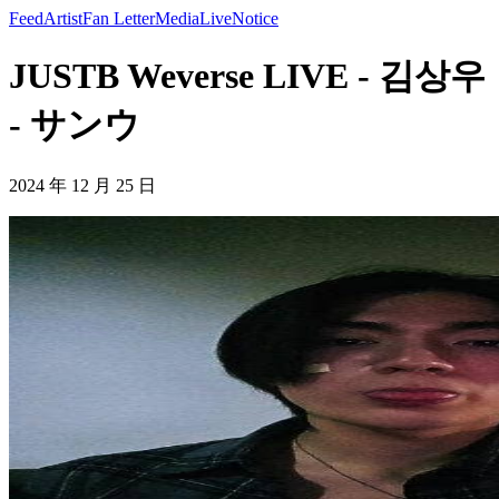
Feed
Artist
Fan Letter
Media
Live
Notice
JUSTB Weverse LIVE - 김상우
- サンウ
2024 年 12 月 25 日