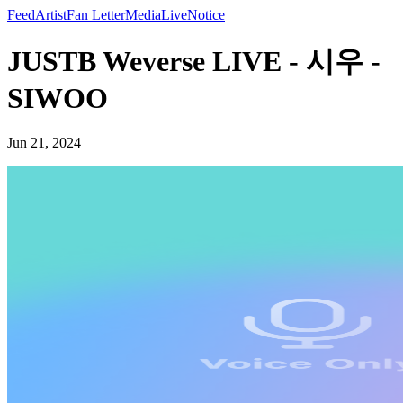
Feed
Artist
Fan Letter
Media
Live
Notice
JUSTB Weverse LIVE - 시우 -
SIWOO
Jun 21, 2024