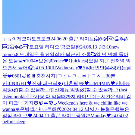
ㅜㅠ
이게모야
토크토크
24.06.20 출근 라이브
🥶❄️🧊🆒3
🥶❄️🧊
🆒2
🥶❄️🧊🆒
’토요일 라디오‘
금요일봠
24.06.13 쉼
3:10
new
room
6.8 토
내일은 월요일
잠깐!
퇴근전 소통🥰
일 년 만에 돌아
온 오둘둘
♥️1004♥️
보온병
Voice🖤
Quickie
금요일 퇴근 전
저녁 먹
으면서 들어🎧
24.05.10
🖐🏻
Wednesday🖤
5직배인만을4랑하는날
🐻❤️
0501🌙
🪫🔋충전하자
?
ㄱㅓㄴㅋㅡㅂㅏㄱㅅㅡ
30분
만!!!
NIGHT🖤
진짜 피크닉🍀(나혼핔)🩷
🖤LIMJIMIN🖤
신메뉴
먹방🌿(할 수 있을까...?)2
신메뉴 먹방🌿(할 수 있을까...?)
Just
listen pookie🧙‍♂️?
사탕 다 먹을때까지 라이브
쉬는시간
온리비 같
이 피크닉 가자🌸🍃🥪🧑‍🍳
Weekend's here & we chillin like we
wanna
보온병(희)🍼
나른해😚
2024.04.12 날씨가 농협은행
늦은
점심 라이브🖤
24.04.11 출근 라이브
공원🌱
Monday🖤
24.04.02
before sleep