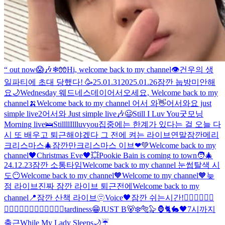
“ out now
😱🎶
❄🧤
Hi, welcome back to my channel👁️
건우의 생
일파티에 초대 당했다! 🥳
25.01.31
2025.01.26
잠깐 눕방
미안해
요
🌙
Wednesday 웨드네스데이
어서오세요, Welcome back to my
channel🍌
Welcome back to my channel 어서 와👋
어서와요 just
simple live2
어서와 Just simple live🎶
😃
Still I Luv You
굿모닝
Morning live🛌
StillllIllluvyou
집중에는 한계가 있다는 걸 오늘 다
시 또 배우고 퇴근해야겠다 그 전에 켜는 라이브
연말
잠깐
메리
크리스마스
🎄잠깐만
크리스마스 이브❤💚
Welcome back to my
channel🖤
Christmas Eve🖤
💥
Pookie Bain is coming to town🧑‍🎄
24.12.23
잠깐 소통타임
Welcome back to my channel 눈썹탈색 시
도😶
Welcome back to my channel🧡
Welcome to my channel🧡
늦
점 라이브
진짜 잠깐 라이브 퇴근전에
Welcome back to my
channel📍
잠깐 산책 라이브
🫥
Voice🖤
잠깐 쉬는시간!
🧙‍♂️🧙‍♂️🧙‍♂️
🧙‍♂️🧙‍♂️🧙‍♂️🧙‍♂️🧙‍♂️🧙‍♂️
tardiness😁
JUST B🐻‍❄️🐅🦭🦍🐈🐇
🖤
7시까지
출근
While My Lady Sleeps🌙
☔