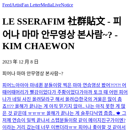
Feed
Artist
Fan Letter
Media
Live
Notice
LE SSERAFIM 社群貼文 - 피
어나 마마 안무영상 본사람~? -
KIM CHAEWON
2023 年 12 月 8 日
피어나 마마 안무영상 본사람~?
피어느아아아 마네퀸 분들이랑 찍은 마마 연습영상 봤어?!?!?! 어
때어때
머리가 빨강이었다가 주황이었다가
아까 토크 때 어떤 피어
나가 네일 사진 올려달라구 해서 올려😉
한국의 겨울은 많이 춥
죠!!?? 올해가 끝나는 게 아직 믿기지 않아.. 나는 아직 못한 게 많
은 것 같은데 ㅠㅠㅠㅠ 올해가 끝나는 게 슬푸다
낙엽 줍줍.. 🍁​ 그
저께 연습이 일찍 끝나서 스텝분들이랑 같이 메이지진구가이엔?
이라는 거리 갔는데 너무 이쁘더라ㅠㅠ 피어나 좋아할 것 같아서