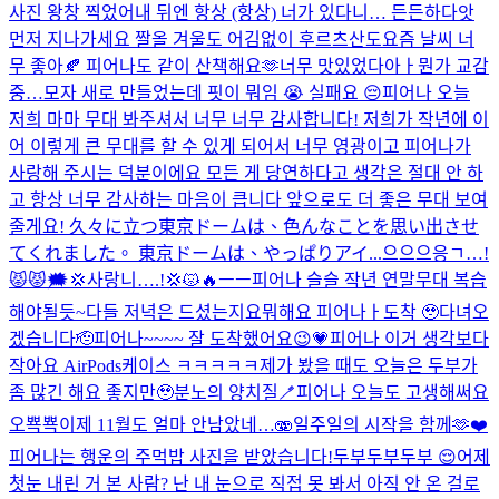
사진 왕창 찍었어
내 뒤엔 항상 (항상) 너가 있다니… 든든하다
앗
먼저 지나가세요 짤
올 겨울도 어김없이 후르츠산도
요즘 날씨 너
무 좋아🍂 피어나도 같이 산책해요🫶
너무 맛있었다아ㅏ
뭔가 교감
중…
모자 새로 만들었는데 핏이 뭐임 😭 실패요 😔
피어나 오늘
저희 마마 무대 봐주셔서 너무 너무 감사합니다! 저희가 작년에 이
어 이렇게 큰 무대를 할 수 있게 되어서 너무 영광이고 피어나가
사랑해 주시는 덕분이에요 모든 게 당연하다고 생각은 절대 안 하
고 항상 너무 감사하는 마음이 큽니다 앞으로도 더 좋은 무대 보여
줄게요! 久々に立つ東京ドームは、色んなことを思い出させ
てくれました。 東京ドームは、やっぱりアイ...
으으으응ㄱ…!
😾😾🗯️💢사랑니….!💢😾🔥ㅡㅡ
피어나 슬슬 작년 연말무대 복습
해야될듯~
다들 저녁은 드셨는지요
뭐해요 피어나ㅏ
도착 🥹
다녀오
겠습니다🫡
피어나~~~~ 잘 도착했어요😉💗
피어나 이거 생각보다
작아요 AirPods케이스 ㅋㅋㅋㅋㅋ
제가 봤을 때도 오늘은 두부가
좀 많긴 해요 좋지만🥹
분노의 양치질🪥
피어나 오늘도 고생해써요
오
뾱뾱
이제 11월도 얼마 안남았네…🫨
일주일의 시작을 함께🫶❤️
피어나는 행운의 주먹밥 사진을 받았습니다!
두부두부두부 😌
어제
첫눈 내린 거 본 사람? 난 내 눈으로 직접 못 봐서 아직 안 온 걸로