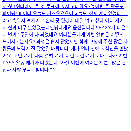
서 첫 1위다아아 🥹 ☺️ 투표해 줘서 고마워요 🥹 이번 주 활동도
파이팅!!
피어나 오늘도 가즈으으으아🫶
놀토..진짜 재미있었다! 그
리고 흑임자 떡케이크 진짜 못 잊겠어 매일 먹고 싶다 어디 케이크
지 진짜 너무 맛있었는데
안녕하세요 윤진입니다 ! EASY가 나온
지 벌써 1주일이 다 되었네요 여러분들에게 이번 앨범은 어떻게
느껴지시는지요? 과정은 쉽지 않았지만 함께 고생해 주신 많은 사
람들의 노력이 잘 닿았길 바랍니다. 제가 얼마 전에 시혁님을 만났
어요. 고민 얘기, 다음 앨범 얘기, 이런 저런 얘기를 나누다가 이번
EASY 활동 얘기가 나왔는데 “사실 이번에 여러분께 큰...
많은 관
심과 사랑 부탁드립니다 🫶