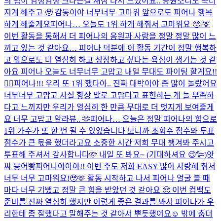
의 힘이 엄청엄청 크다는걸 새삼 다시 느꼈어요.. 응원소리도 목터
지게 해주고 🥹 감동이야 너무너무 고마워 앞으로도 피어나 행복
하게 해줄게요
피어나… 오늘도 1위 하게 해줘서 고마워요 🥺 🫶
이번 활동을 통해서 더 피어나의 응원과 사랑을 정말 정말 많이 느
끼고 있는 것 같아요… 피어나 덕분에 이 활동 기간이 정말 행복하
고 앞으로도 더 열심히 하고 성장하고 싶다는 욕심이 생기는 것 같
아요 피어나 오늘도 너무너무 고맙고 내일 무대도 파이팅 할게요!!
❤️‍🔥
피어나!!! 우리 또 1위 했다아.. 진짜 대박이야 좀 많이 놀랐어요
너무너무 고맙고 사실 항상 말로 고맙다고 표현하는 게 늘 부족하
다고 느끼지만 우리가 열심히 한 만큼 무대로 더 멋지게 보여줄게
요 너무 고맙고 알라뷰.. 🫶
피어나… 오늘은 정말 피어나의 힘으로
1위 가수가 또 한 번 될 수 있었습니다 보니까 조회수 점수와 투표
점수가 큰 몫을 했더라고요 소중한 시간 저희 무대 챙겨봐 주시고
투표해 주셔서 감사합니다🩷 내일 또 봐요~ (기대하셔요 😉🐑)
앗
싸 붕어빵
피어나아아아!! 이번 주도 저희 EASY 많이 사랑해 줘서
너무 너무 고마워요!🥹🫶 활동 시작하고 나서 피어나 얼굴 볼 때
마다 너무 기뻤고 정말 큰 힘을 받았던 것 같아요 🥺 이번 컴백도
준비를 진짜 열심히 했지만 이렇게 좋은 결과를 봐서 피어나가 우
리한테 좀 잘했다고 말해주는 것 같아서 뿌듯했어요☺️ 밖에 춥더