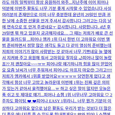
라도 아침 일찍부터 항상 응원하러 와주...
지난주에 이어 피어나
덕분에 이번주 활동도 너무 기분 좋게 시작할 수 있었습니다 사실
여러분의 존재만으로 이미 너무 충분한데 윤년의 29일인 만큼 귀
한 날에 소중한 선물을 안겨 주셔서 감사합니다 그러고는 다음 날
에 연속으로 또 안겨 주셨네요ㅜ 감사합니다. 사랑합니다. 4년 후
29일엔 뭐 하고 있을지 궁금해지네요… 그 때는 저희가 배로 큰 선
물을 돌려드릴 ...
피어나 엠카 1위 다시 한번 더 고마워요 이번 앨
범 준비하면서 정말 많은 생각도 들고 다 같이 열심히 준비했는데
저희의 이야기가 많이 사랑받는 것 같아서 너무 기쁘네요 늘 옆에
서 지켜봐 주고 응원해 줘서 고마워요 잘자요 🌙
피어나 많이 놀랐
죠?? 저 괜찮아요~~~ㅠㅠ 피어나랑 얘기하니까 힘을 많이 얻었어
요 요즘 날씨가 너무 추워져서 피어나도 아프지 마요🥺 그리고!!!!
저희가 엠카에서 1위를 받았어요ㅠㅠㅠㅠㅠ 당연한게 없다고 생
각해서 항상 너무 고맙고 놀라운데 이번에 1위는 진짜 깊은 의미
가 있는거 같아서 울컥했어요…ㅠ 하고 싶은 말이 많지만 오늘은
푹 쉬고 또 제대로 얘기...
피어나 쇼챔 1위 너무너무 고마워요 🤍 2
주차도 화이팅 ❤️ ❤️
피어나 EASY 1위라니.. 너무 뭔가 기분이 이
상하다 고마워요 앞으로 남은 활동도 우리가 받는 것보다 더 많은
더 좋은 에너지를 줄 수 있도록 힘내볼게요!! 💜
와 피어나 쇼챔에