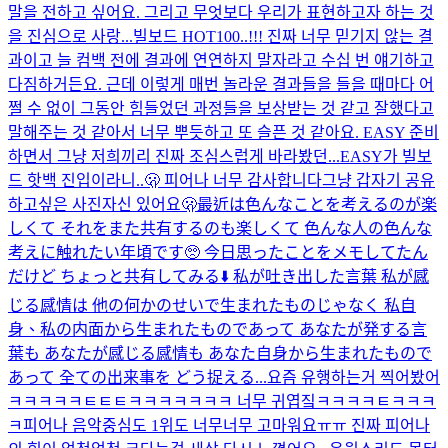
말을 전하고 싶어요. 그리고 무엇보다 우리가 표현하고자 하는 것
을 진심으로 사랑...
빌보드 HOT100..!!! 진짜 너무 믿기지 않는 결
과이고 늘 컴백 전에 결과에 연연하지 말자라고 수십 번 얘기하고
다짐하거든요. 근데 이렇게 매번 놀라운 결과들을 들을 때마다 어
쩔 수 없이 그동안 힘들었던 과정들을 보상받는 것 같고 잘했다고
말해주는 것 같아서 너무 뿌듯하고 또 슬픈 것 같아요. EASY 준비
하면서 그냥 저희끼리 진짜 조심스럽게 바라봤던...
EASY가 빌보
드 핫백 진입이라니..🫢 피어나 너무 감사합니다
그냥 갑자기 공유
하고싶은 사진
자신 있어요
🫢
最近は色んなことを考えるのが楽
しくて それをまた共有するのも楽しくて 色んな人の色んな
考えに触れたい年頃です🥺 今日思ったことをメモしてたん
だけど ちょっと共有してみる⬇️ 私が吐き出した言葉 私が感
じる感情は 他の何かのせいで生まれたものじゃなく 私自
身、私の内面から生まれたものであって あなたが発する言
葉も あなたが感じる感情も あなた自身から生まれたもので
あって 全ての出来事を どう捉える...
요즘 유행하는거 찍어봤어
ㅋㅋㅋㅋㅋㅌㅌㅌㅋㅋㅋㅋㅋㅋㅋ 너무 귀엽짘ㅋㅋㅋㅋㅌㅋㅋㅋ
ㅋ
피어나 음악중심도 1위도 너무너무 고마워요ㅠㅠ 진짜 피어나