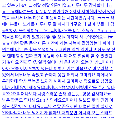
고 있는 거 같아... 정말 정말 영광이었고 너무너무 감사합니다ㅠ
ㅠㅜ 유애나분들이 너무너무 반가워해주셔서 저희한테 많이 많이
힘을 주셔서 너무 마음이 따뜻해지는 시간이었습니다..!ㅠㅠㅠ 유
애나분들이 노래를 너무너무 잘 하시더라구요 다 같이 부를 때 감
동받아서 울컥했어요… 오...
피어나 오늘 너무 추웠죠…?ㅠㅠㅠㅠ
지금은 따뜻하게 있죠???😭 😭 오늘 마지막 사녹이였어요~~!ㅠ
ㅠㅠ 이번 활동 동안 이른 시간에 하는 사녹이 많았었는데 피어나
덕분에 너무 큰 힘을 얻었어요ㅠ 그만큼 일찍 일어나고 잠도 못 잤
을 텐데 항상 진짜 크게 응원해 주니까 저도 열심히 할 수 있었던
거 같아요 진짜루 🥺 일찍 일어나서 응원하러 오는 거 상...
피어나
아아 오늘 이지 막방이였는데 이렇게 기쁜 마음으로 마무리할 수
있어서 너무너무 좋았고 끝까지 응원 해줘서 고마워요 피어나🫶
우리한테 항상 행복을 느끼게 해줘서 고마워☺️ 앞으로도 남았으
니까 기대 많이 해줘요😉
피어나. 막방까지 이렇게 감동 주기 있나
요?? ?!? 피어나보다 사랑스러운 존재 없는듯.. 항상 감사해요ㅠ
남은 활동도 힘내봐요!!!! 사랑해요오
피어나 빌보드 핫백 진입 아
직도 실감이 안 나네요.. 그냥 정말 꿈으로만 내뱉던 일이 실제로
일어나니까 너무 믿기지가 않아요 저희뿐만 아니라 모든 스태프