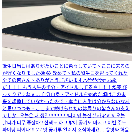
誕生日当日はありがたいことに色々していて、ここに来るの
が遅くなりました😭😭 改めて、私の誕生日を祝ってくれた
全ての皆さん、ありがとうございます🥹🥹🥹🥹🩷 26歳
だ！！！ もう人生の半分、アイドルしてるや！！！🤔笑 び
っくりですねぇ… 自分自身、アイドルを始めた頃はこの未
来を想像していなかったので、本当に人生は分からないなあ
と思いつつも、ここまで続けられたのは周りの皆さんの支え
でしか...
오늘은 내 생일!!!!!!!!!!!!!
타이밍 놓진 셀카🌿ㅎㅎ 오늘
날씨가 너무 좋잖아!! 산책도 하고 밖에 공기도 마시고 이번 주도
파이팅 피어나!!!🤍 ( 앗 꽃가루 알러지 조심하세요… 🤧
앗싸 허윤