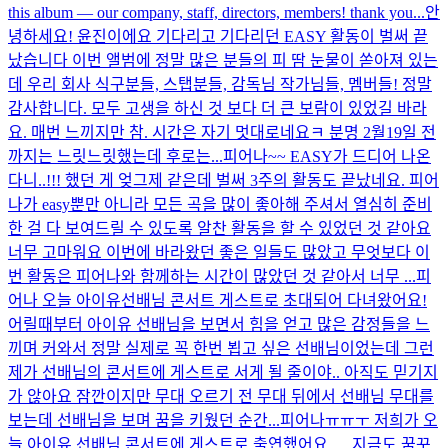
this album — our company, staff, directors, members! thank you...
안
녕하세요! 윤진이에요 기다리고 기다리던 EASY 활동이 벌써 끝
났습니다 이번 앨범에 정말 많은 분들의 피 땀 눈물이 쏟아져 있는
데 우리 회사 식구분들, 스탭분들, 감독님 작가님들, 멤버들! 정말
감사합니다. 모두 고생을 하신 것 보다 더 큰 보람이 있었길 바라
요. 매번 느끼지만 참. 시간은 자기 멋대로네요ㅋ 분명 2월19일 전
까지는 느릿느릿했는데 후로는...
피어나~~ EASY가 드디어 나온
다니..!!! 했던 게 엊그제 같은데 벌써 3주의 활동도 끝났네요. 피어
나가 easy뿐만 아니라 모든 곡을 많이 좋아해 주셔서 열심히 준비
한 걸 다 보여드릴 수 있도록 알찬 활동을 할 수 있었던 것 같아요
너무 고마워요 이번에 바라왔던 좋은 일들도 많았고 무엇보다 이
번 활동은 피어나와 함께하는 시간이 많았던 것 같아서 너무 ...
피
어나 오늘 아이유선배님 콘서트 게스트로 초대되어 다녀왔어요!
어릴때부터 아이유 선배님을 보면서 힘을 얻고 많은 감정들을 느
끼며 커와서 정말 실제로 꼭 한번 뵙고 싶은 선배님이었는데 그런
제가 선배님의 콘서트에 게스트로 서게 될 줄이야.. 아직도 믿기지
가 않아요 잠깐이지만 무대 오르기 전 무대 뒤에서 선배님 무대를
보는데 선배님을 보며 꿈을 키웠던 순간...
피어나ㅠㅠㅜ 저희가 오
늘 아이유 선배님 콘서트에 게스트로 출연했어요…. 지금도 꿈꾸