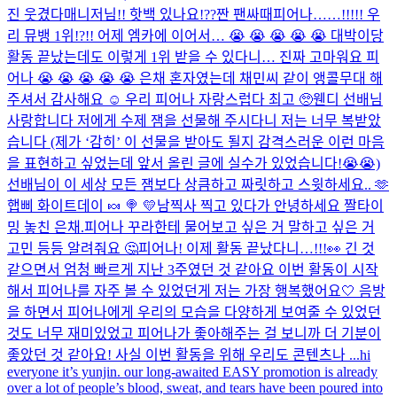
진 웃겼다
매니저님!! 핫백 있나요!??
짠 팬싸때
피어나……!!!!! 우
리 뮤뱅 1위!?!! 어제 엠카에 이어서… 😭 😭 😭 😭 😭 대박이당
활동 끝났는데도 이렇게 1위 받을 수 있다니… 진짜 고마워요 피
어나 😭 😭 😭 😭 😭 은채 혼자였는데 채민씨 같이 앵콜무대 해
주셔서 감사해요 ☺️ 우리 피어나 자랑스럽다 최고 🥺
웬디 선배님
사랑합니다 저에게 수제 잼을 선물해 주시다니 저는 너무 복받았
습니다 (제가 ‘감히’ 이 선물을 받아도 될지 감격스러운 이런 마음
을 표현하고 싶었는데 앞서 올린 글에 실수가 있었습니다!😭😭)
선배님이 이 세상 모든 잼보다 상큼하고 짜릿하고 스윗하세요.. 🫶
햅삐 화이트데이 🍬 🍭 💛
남찍사 찍고 있다가 안녕하세요 짤
타이
밍 놓친 은채.
피어나 꾸라한테 물어보고 싶은 거 말하고 싶은 거
고민 등등 알려줘요 🤔
피어나! 이제 활동 끝났다니…!!!👀 긴 것
같으면서 엄청 빠르게 지난 3주였던 것 같아요 이번 활동이 시작
해서 피어나를 자주 볼 수 있었던게 저는 가장 행복했어요🤍 음방
을 하면서 피어나에게 우리의 모습을 다양하게 보여줄 수 있었던
것도 너무 재미있었고 피어나가 좋아해주는 걸 보니까 더 기분이
좋았던 것 같아요! 사실 이번 활동을 위해 우리도 콘텐츠나 ...
hi
everyone it’s yunjin. our long-awaited EASY promotion is already
over a lot of people’s blood, sweat, and tears have been poured into