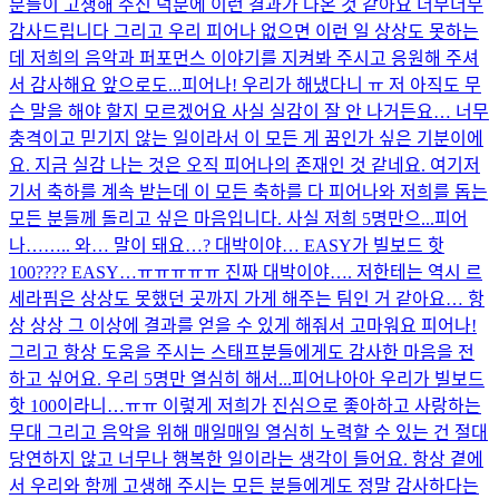
분들이 고생해 주신 덕분에 이런 결과가 나온 것 같아요 너무너무
감사드립니다 그리고 우리 피어나 없으면 이런 일 상상도 못하는
데 저희의 음악과 퍼포먼스 이야기를 지켜봐 주시고 응원해 주셔
서 감사해요 앞으로도...
피어나! 우리가 해냈다니 ㅠ 저 아직도 무
슨 말을 해야 할지 모르겠어요 사실 실감이 잘 안 나거든요… 너무
충격이고 믿기지 않는 일이라서 이 모든 게 꿈인가 싶은 기분이에
요. 지금 실감 나는 것은 오직 피어나의 존재인 것 같네요. 여기저
기서 축하를 계속 받는데 이 모든 축하를 다 피어나와 저희를 돕는
모든 분들께 돌리고 싶은 마음입니다. 사실 저희 5명만으...
피어
나…….. 와… 말이 돼요…? 대박이야… EASY가 빌보드 핫
100???? EASY…ㅠㅠㅠㅠㅠ 진짜 대박이야…. 저한테는 역시 르
세라핌은 상상도 못했던 곳까지 가게 해주는 팀인 거 같아요… 항
상 상상 그 이상에 결과를 얻을 수 있게 해줘서 고마워요 피어나!
그리고 항상 도움을 주시는 스태프분들에게도 감사한 마음을 전
하고 싶어요. 우리 5명만 열심히 해서...
피어나아아 우리가 빌보드
핫 100이라니…ㅠㅠ 이렇게 저희가 진심으로 좋아하고 사랑하는
무대 그리고 음악을 위해 매일매일 열심히 노력할 수 있는 건 절대
당연하지 않고 너무나 행복한 일이라는 생각이 들어요. 항상 곁에
서 우리와 함께 고생해 주시는 모든 분들에게도 정말 감사하다는